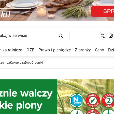
Main Navigation
ika rolnicza
OZE
Prawo i pieniądze
Z branży
Ceny
Dz
a Submenu
szenica
Kukurydza
Drób
Ciągniki