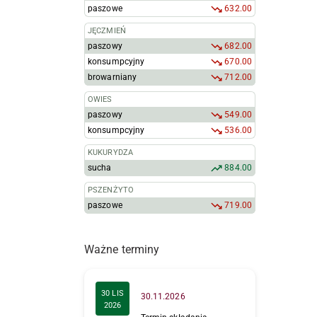
paszowe
632.00
JĘCZMIEŃ
paszowy
682.00
konsumpcyjny
670.00
browarniany
712.00
OWIES
paszowy
549.00
konsumpcyjny
536.00
KUKURYDZA
sucha
884.00
PSZENŻYTO
paszowe
719.00
Ważne terminy
30 LIS
30.11.2026
2026