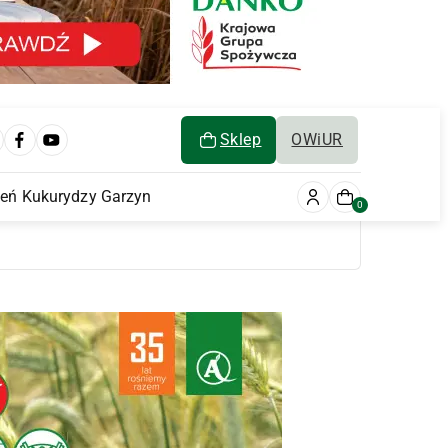
Sklep
OWiUR
ień Kukurydzy Garzyn
0