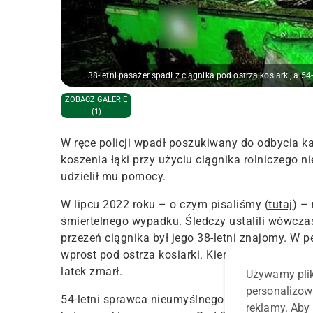
38-letni pasażer spadł z ciągnika pod ostrza kosiarki, a 5
ZOBACZ GALERIĘ
(1)
W ręce policji wpadł poszukiwany do odbycia ka
koszenia łąki przy użyciu ciągnika rolniczego 
udzielił mu pomocy.
W lipcu 2022 roku – o czym pisaliśmy (
tutaj
) –
śmiertelnego wypadku. Śledczy ustalili wówcza
przezeń ciągnika był jego 38-letni znajomy. 
wprost pod ostrza kosiarki. Kierujący traktorem
latek zmarł.
Używamy plik
personalizow
54-letni sprawca nieumyślnego spowodowania śm
reklamy. Aby 