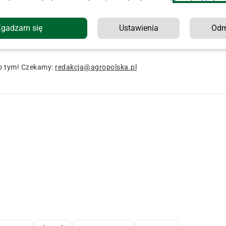
sku Podlaskim do odbycia zasądzonej po opisywanym
Zgadzam się
Ustawienia
Od
 poinformowała, że został on ujęty 4 października. Teraz
o tym! Czekamy:
redakcja@agropolska.pl