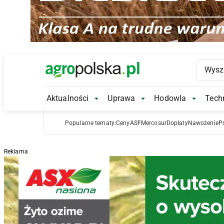
Main Logo
Aktualności
Uprawa
Hodowla
Techn
Aktualności Submenu
Uprawa Submenu
Hodowl
Popularne tematy:
Ceny
ASF
Mercosur
Dopłaty
Nawożenie
P
Reklama