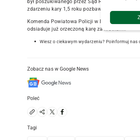
był poszukiwanego przez Sąd Rejonowy w Biel
zdarzeniu kary 1,5 roku pozbawienia wolności.
Komenda Powiatowa Policji w Bielsku Podlaskim
odsiaduje już orzeczoną karę za kratkami.
Wiesz o ciekawym wydarzeniu? Poinformuj nas 
Zobacz nas w Google News
Poleć
Tagi