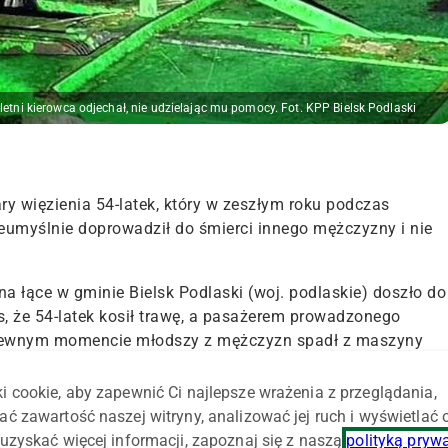
4-letni kierowca odjechał, nie udzielając mu pomocy. Fot. KPP Bielsk Podlaski
ry więzienia 54-latek, który w zeszłym roku podczas
nieumyślnie doprowadził do śmierci innego mężczyzny i nie
 na łące w gminie Bielsk Podlaski (woj. podlaskie) doszło do
s, że 54-latek kosił trawę, a pasażerem prowadzonego
W pewnym momencie młodszy z mężczyzn spadł z maszyny
 odjechał z miejsca zdarzenia, nie udzielając mu pomocy. 38
i cookie, aby zapewnić Ci najlepsze wrażenia z przeglądania,
ać zawartość naszej witryny, analizować jej ruch i wyświetlać
ierci został zatrzymany przez policję i skazany. Ostatnio
uzyskać więcej informacji, zapoznaj się z naszą
polityką pryw