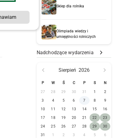
Sklep dla rolnika
mawiam
Olimpiada wiedzy i
umiejętności rolniczych
Nadchodzące wydarzenia
Sierpień
2026
P
W
Ś
C
P
S
N
27
28
29
30
31
1
2
3
4
5
6
7
8
9
10
11
12
13
14
15
16
17
18
19
20
21
22
23
24
25
26
27
28
29
30
31
1
2
3
4
5
6