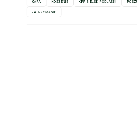
KARA
KOSZENIE
KPP BIELSK PODLASKI
POSZ
ZATRZYMANIE