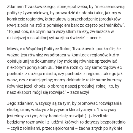
Zdaniem Trzaskowskiego, istnieje potrzeba, by "mieć sensowną
politykę żywnościową, by prowadzić działania takie, jak my w
komitecie regionów, które ułatwią przechodzenie (produktów-
PAP) z pola na stół z pominięciem bardzo często pośredników".
"To jest coś, na czym nam wszystkim zależy, zwłaszcza w
dzisiejszej niestabilnej sytuacji na świecie" – ocenił.
Mówiąc o Wspólnej Polityce Rolnej Trzaskowski podkreślił, że
ważna jest również współpraca w komitecie regionów, który
opiniuje unijne dokumenty i by móc się również sprzeciwiać
niektórym pomysłom UE.
"Nie ma różnicy czy samorządowiec
pochodzi z dużego miasta, czy pochodzi z regionu, takiego jak
wasz, czy z małej gminy; mamy dokładnie takie same interesy.
Również jeżeli chodzi o obronę naszej produkcji rolnej i to, by
nasz eksport mógł się rozwijać" – zaznaczył.
Jego zdaniem, wszyscy są za tym, by promować rozwiązania
ekologiczne, walczyć z kryzysem klimatycznym.
"I wszyscy
jesteśmy za tym, żeby handel się rozwijał.(…) Jeżeli nie
będziemy rozmawiali z ludźmi, których to dotyczy bezpośrednio
– czyli z rolnikami, przedsiębiorcami – żadna z tych polityk nie