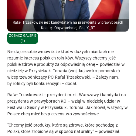
Rafał Trzaskowski jest kandydatem na prezydenta w prawyborach
Koalicji Obywatelskiej. Fot. X_RT
ZOBACZ GALERIĘ
(1)
Nie dajcie sobie wmówić, że ktoś w dużych miastach nie
rozumie interesu polskich rolników. Wszyscy chcemy jeść
polskie zdrowe produkty za odpowiednią cenę – powiedział w
niedzielę w Przysieku k. Torunia (woj. kujawsko-pomorskie)
wiceprzewodniczący PO Rafał Trzaskowski. – Zależy nam,
by rolnicy byli konkurencyjni – dodał.
Rafał Trzaskowski – prezydent m. st. Warszawy i kandydat na
prezydenta w prawyborach KO – wziął w niedzielę udział w
Festiwalu Gęsiny w Przysieku k. Torunia. Jak mówił, wszyscy w
Polsce chcą mieć bezpieczeństwo żywnościowe.
"
Chcemy jeść produkty, które są zdrowe, które pochodzą z
Polski, które zrobione są w sposób naturalny" – powiedział.