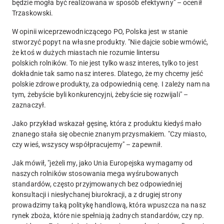
będzie mogła być realizowana w sposób efektywny" – ocenił
Trzaskowski.
W opinii wiceprzewodniczącego PO, Polska jest w stanie
stworzyć popyt na własne produkty. "
Nie dajcie sobie wmówić,
że ktoś w dużych miastach nie rozumie lintersu
polskich rolników. To nie jest tylko wasz interes, tylko to jest
dokładnie tak samo nasz interes.
Dlatego, że my chcemy jeść
polskie zdrowe produkty, za odpowiednią cenę. I zależy nam na
tym, żebyście byli konkurencyjni, żebyście się rozwijali" –
zaznaczył.
Jako przykład wskazał gęsinę, która z produktu kiedyś mało
znanego stała się obecnie znanym przysmakiem. "Czy miasto,
czy wieś, wszyscy współpracujemy" – zapewnił.
Jak mówił, "jeżeli my, jako Unia Europejska wymagamy od
naszych rolników stosowania mega wyśrubowanych
standardów, często przyjmowanych bez odpowiedniej
konsultacji i niesłychanej biurokracji, a z drugiej strony
prowadzimy taką politykę handlową, która wpuszcza na nasz
rynek zboża, które nie spełniają żadnych standardów, czy np.