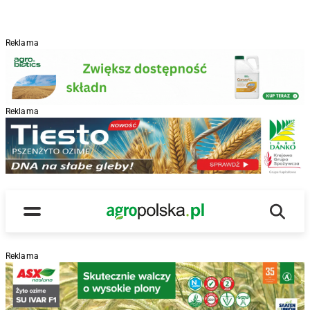
Reklama
Reklama
R
Wyszu
Main Logo
Menu
Reklama