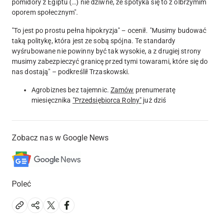
pomidory z Egiptu (…) nie dziwne, że spotyka się to z olbrzymim
oporem społecznym"
.
"To jest po prostu pełna hipokryzja" – ocenił. "Musimy budować
taką politykę, która jest ze sobą spójna. Te standardy
wyśrubowane nie powinny być tak wysokie, a z drugiej strony
musimy zabezpieczyć granicę przed tymi towarami, które się do
nas dostają" – podkreślił Trzaskowski.
Agrobiznes bez tajemnic.
Zamów
prenumeratę
miesięcznika
"Przedsiębiorca Rolny"
już dziś
Zobacz nas w Google News
Poleć