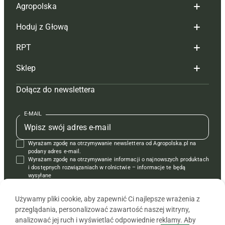
Agropolska
Hoduj z Głową
Redakcja
RPT
Reklama
Hoduj z głową bydło
Sklep
Tagi
Hoduj z głową świnie
Redakcja
Dołącz do newslettera
Mapa serwisu
Prenumerata
Prenumerata
Czasopisma i prenumerata
Kontakt
Redakcja
Reklama
Książki
E-MAIL
Regulamin
Kontakt
Kontakt
Regulamin
Wyrażam zgodę na otrzymywanie newslettera od Agropolska.pl na
Polityka prywatności
Reklama
Krzyżówki
podany adres e-mail.
Wyrażam zgodę na otrzymywanie informacji o najnowszych produktach
i dostępnych rozwiązaniach w rolnictwie – informacje te będą
wysyłane
od APRA sp. z o.o. w imieniu partnerów.
Używamy pliki cookie, aby zapewnić Ci najlepsze wrażenia z
przeglądania, personalizować zawartość naszej witryny,
analizować jej ruch i wyświetlać odpowiednie reklamy. Aby