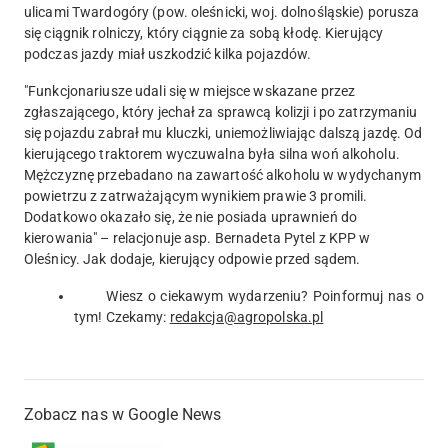
ulicami Twardogóry (pow. oleśnicki, woj. dolnośląskie) porusza
się ciągnik rolniczy, który ciągnie za sobą kłodę. Kierujący
podczas jazdy miał uszkodzić kilka pojazdów.
"Funkcjonariusze udali się w miejsce wskazane przez
zgłaszającego, który jechał za sprawcą kolizji i po zatrzymaniu
się pojazdu zabrał mu kluczki, uniemożliwiając dalszą jazdę. Od
kierującego traktorem wyczuwalna była silna woń alkoholu.
Mężczyznę przebadano na zawartość alkoholu w wydychanym
powietrzu z zatrważającym wynikiem prawie 3 promili.
Dodatkowo okazało się, że nie posiada uprawnień do
kierowania" – relacjonuje asp. Bernadeta Pytel z KPP w
Oleśnicy. Jak dodaje, kierujący odpowie przed sądem.
Wiesz o ciekawym wydarzeniu? Poinformuj nas o
tym! Czekamy:
redakcja@agropolska.pl
Zobacz nas w Google News