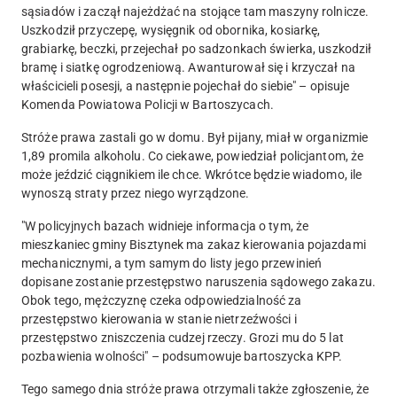
sąsiadów i zaczął najeżdżać na stojące tam maszyny rolnicze.
Uszkodził przyczepę, wysięgnik od obornika, kosiarkę,
grabiarkę, beczki, przejechał po sadzonkach świerka, uszkodził
bramę i siatkę ogrodzeniową. Awanturował się i krzyczał na
właścicieli posesji, a następnie pojechał do siebie" – opisuje
Komenda Powiatowa Policji w Bartoszycach.
Stróże prawa zastali go w domu. Był pijany, miał w organizmie
1,89 promila alkoholu. Co ciekawe, powiedział policjantom, że
może jeździć ciągnikiem ile chce. Wkrótce będzie wiadomo, ile
wynoszą straty przez niego wyrządzone.
"W policyjnych bazach widnieje informacja o tym, że
mieszkaniec gminy Bisztynek ma zakaz kierowania pojazdami
mechanicznymi, a tym samym do listy jego przewinień
dopisane zostanie przestępstwo naruszenia sądowego zakazu.
Obok tego, mężczyznę czeka odpowiedzialność za
przestępstwo kierowania w stanie nietrzeźwości i
przestępstwo zniszczenia cudzej rzeczy. Grozi mu do 5 lat
pozbawienia wolności" – podsumowuje bartoszycka KPP.
Tego samego dnia stróże prawa otrzymali także zgłoszenie, że