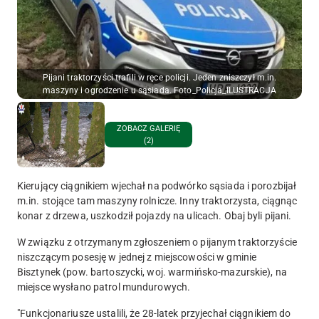
Pijani traktorzyści trafili w ręce policji. Jeden zniszczył m.in.
maszyny i ogrodzenie u sąsiada. Foto_Policja_ILUSTRACJA
ZOBACZ GALERIĘ
(2)
Kierujący ciągnikiem wjechał na podwórko sąsiada i porozbijał
m.in. stojące tam maszyny rolnicze. Inny traktorzysta, ciągnąc
konar z drzewa, uszkodził pojazdy na ulicach. Obaj byli pijani.
W związku z otrzymanym zgłoszeniem o pijanym traktorzyście
niszczącym posesję w jednej z miejscowości w gminie
Bisztynek (pow. bartoszycki, woj. warmińsko-mazurskie), na
miejsce wysłano patrol mundurowych.
"Funkcjonariusze ustalili, że 28-latek przyjechał ciągnikiem do