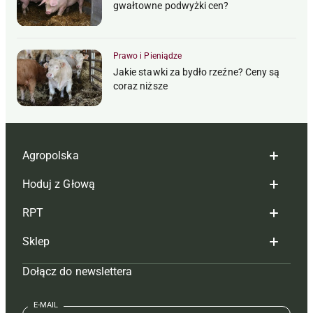
gwałtowne podwyżki cen?
Prawo i Pieniądze
Jakie stawki za bydło rzeźne? Ceny są
coraz niższe
Agropolska
Hoduj z Głową
Redakcja
RPT
Reklama
Hoduj z głową bydło
Sklep
Tagi
Hoduj z głową świnie
Redakcja
Dołącz do newslettera
Mapa serwisu
Prenumerata
Prenumerata
Czasopisma i prenumerata
Kontakt
Redakcja
Reklama
Książki
E-MAIL