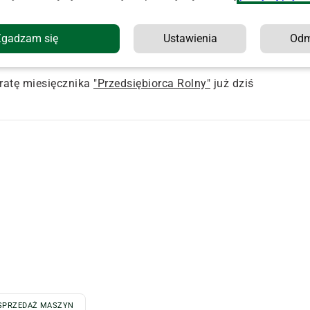
estrowano 956 szt. nowych przyczep rolniczych. To o 178
Zgadzam się
Ustawienia
Od
u. Wynik ten oznacza spadek rok do roku o 15,7 proc.” –
atę miesięcznika
"Przedsiębiorca Rolny"
już dziś
SPRZEDAŻ MASZYN