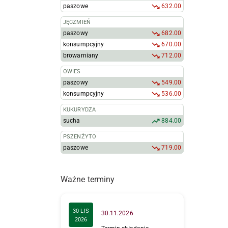
paszowe
632.00
JĘCZMIEŃ
paszowy
682.00
konsumpcyjny
670.00
browarniany
712.00
OWIES
paszowy
549.00
konsumpcyjny
536.00
KUKURYDZA
sucha
884.00
PSZENŻYTO
paszowe
719.00
Ważne terminy
30 LIS
30.11.2026
2026