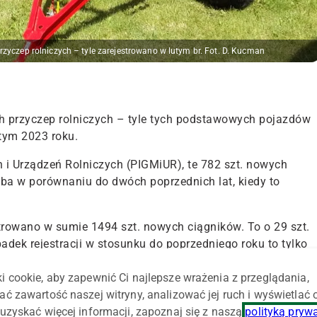
zyczep rolniczych – tyle zarejestrowano w lutym br. Fot. D. Kucman
h przyczep rolniczych – tyle tych podstawowych pojazdów
tym 2023 roku.
i Urządzeń Rolniczych (PIGMiUR), te 782 szt. nowych
zba w porównaniu do dwóch poprzednich lat, kiedy to
trowano w sumie 1494 szt. nowych ciągników. To o 29 szt.
adek rejestracji w stosunku do poprzedniego roku to tylko
i cookie, aby zapewnić Ci najlepsze wrażenia z przeglądania,
ać zawartość naszej witryny, analizować jej ruch i wyświetlać
owych przyczep rolniczych zrejestrowanych w lutym br., to 
uzyskać więcej informacji, zapoznaj się z naszą
polityką pryw