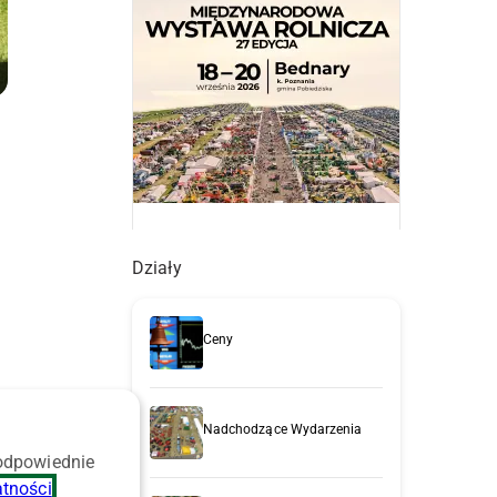
Działy
Ceny
Nadchodzące Wydarzenia
 odpowiednie
o
atności
.