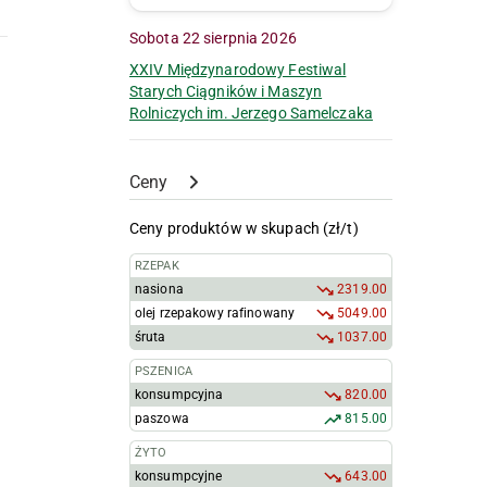
Sobota 22 sierpnia 2026
XXIV Międzynarodowy Festiwal
Starych Ciągników i Maszyn
Rolniczych im. Jerzego Samelczaka
Ceny
Ceny produktów w skupach (zł/t)
RZEPAK
nasiona
2319.00
olej rzepakowy rafinowany
5049.00
śruta
1037.00
PSZENICA
konsumpcyjna
820.00
paszowa
815.00
ŻYTO
konsumpcyjne
643.00