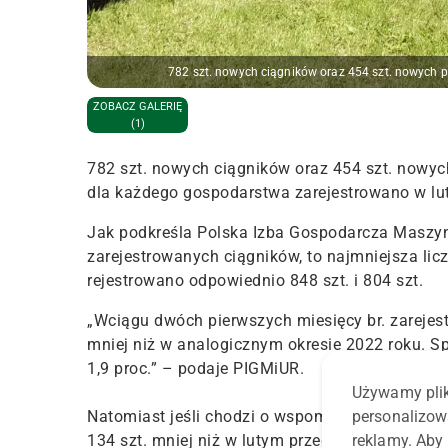
782 szt. nowych ciągników oraz 454 szt. nowych pr
ZOBACZ GALERIĘ
(1)
782 szt. nowych ciągników oraz 454 szt. nowyc
dla każdego gospodarstwa zarejestrowano w lu
Jak podkreśla Polska Izba Gospodarcza Maszyn 
zarejestrowanych ciągników, to najmniejsza lic
rejestrowano odpowiednio 848 szt. i 804 szt.
„Wciągu dwóch pierwszych miesięcy br. zarejes
mniej niż w analogicznym okresie 2022 roku. Sp
1,9 proc.” – podaje PIGMiUR.
Używamy plik
personalizow
Natomiast jeśli chodzi o wspomniane 454 szt. n
reklamy. Aby 
134 szt. mniej niż w lutym przed rokiem.