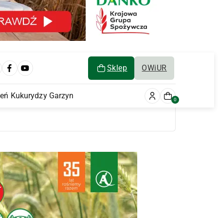
Sklep
OWiUR
ień Kukurydzy Garzyn
0