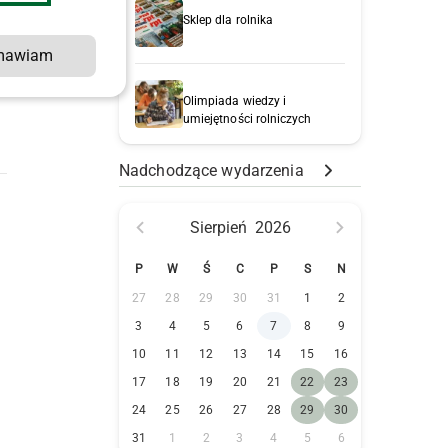
Sklep dla rolnika
mawiam
Olimpiada wiedzy i
umiejętności rolniczych
Nadchodzące wydarzenia
Sierpień
2026
P
W
Ś
C
P
S
N
27
28
29
30
31
1
2
3
4
5
6
7
8
9
10
11
12
13
14
15
16
17
18
19
20
21
22
23
24
25
26
27
28
29
30
31
1
2
3
4
5
6