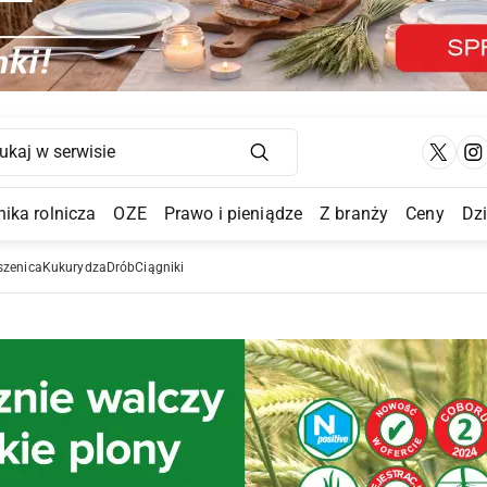
Main Navigation
ika rolnicza
OZE
Prawo i pieniądze
Z branży
Ceny
Dz
a Submenu
szenica
Kukurydza
Drób
Ciągniki