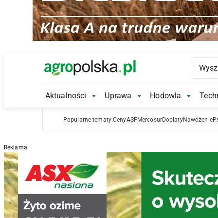
Main Logo
Aktualności
Uprawa
Hodowla
Techn
Aktualności Submenu
Uprawa Submenu
Hodowl
Popularne tematy:
Ceny
ASF
Mercosur
Dopłaty
Nawożenie
P
Reklama