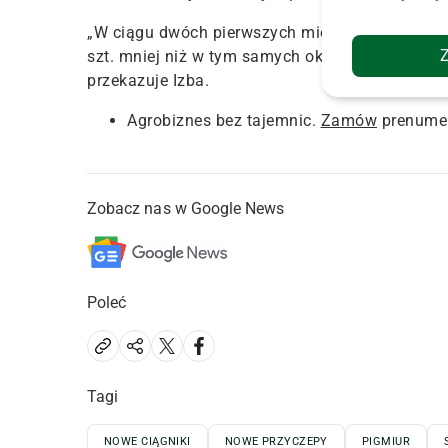
„W ciągu dwóch pierwszych miesięcy roku zarej
szt. mniej niż w tym samych okresie w 2022 rok
przekazuje Izba.
Agrobiznes bez tajemnic.
Zamów
prenumer
Zobacz nas w Google News
Poleć
Tagi
NOWE CIĄGNIKI
NOWE PRZYCZEPY
PIGMIUR