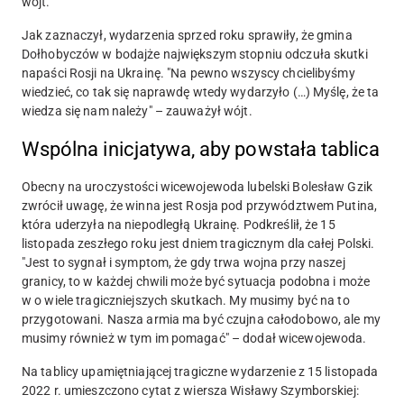
wójt.
Jak zaznaczył, wydarzenia sprzed roku sprawiły, że gmina
Dołhobyczów w bodajże największym stopniu odczuła skutki
napaści Rosji na Ukrainę. "Na pewno wszyscy chcielibyśmy
wiedzieć, co tak się naprawdę wtedy wydarzyło (…) Myślę, że ta
wiedza się nam należy" – zauważył wójt.
Wspólna inicjatywa, aby powstała tablica
Obecny na uroczystości wicewojewoda lubelski Bolesław Gzik
zwrócił uwagę, że winna jest Rosja pod przywództwem Putina,
która uderzyła na niepodległą Ukrainę. Podkreślił, że 15
listopada zeszłego roku jest dniem tragicznym dla całej Polski.
"Jest to sygnał i symptom, że gdy trwa wojna przy naszej
granicy, to w każdej chwili może być sytuacja podobna i może
w o wiele tragiczniejszych skutkach. My musimy być na to
przygotowani. Nasza armia ma być czujna całodobowo, ale my
musimy również w tym im pomagać" – dodał wicewojewoda.
Na tablicy upamiętniającej tragiczne wydarzenie z 15 listopada
2022 r. umieszczono cytat z wiersza Wisławy Szymborskiej: