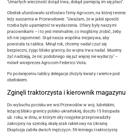
"Umarłych wieczność dotąd trwa, dokąd pamięcią im się płaci".
Obelisk ufundowało szefostwo firmy Agrocom, na której terenie
leży suszarnia w Przewodowie. "Uważam, że w jakiś sposób
trzeba było upamiętnić te wydarzenia. Ofiary były naszymi
pracownikami – i to jest minimalnie, co mogliśmy zrobić, żeby
ich nie zapomnieć. Stąd nasza wspólna inicjatywa, aby
powstała ta tablica. Minął rok, chcemy nadal czuć się
bezpieczni, żyjąc blisko granicy, bo wojna trwa nadal. Musimy
żyć nadzieją, że nic podobnego się już więcej nie wydarzy" –
mówił wiceprezes Agrocom Federico Viola.
Po poświęceniu tablicy delegacje złożyły kwiaty i wieńce pod
obeliskiem.
Zginęli traktorzysta i kierownik magazynu
Do wybuchu pocisku we wsi Przewodów w woj. lubelskim,
leżącej blisko granicy polsko-ukraińskiej, doszło 15 listopada
ub. roku, w dniu, w którym siły rosyjskie przeprowadziły
zakrojony na szeroką skalę atak rakietowy na Ukrainę.
Eksplozja zabiła dwóch mężczyzn: 59-letniego traktorzystę