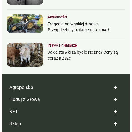
Aktualności
Tragedia na wąskiej drodze.
Przygnieciony traktorzysta zmarł
Prawo i Pieniądze
Jakie stawki za bydło rzeźne? Ceny są
coraz niższe
Agropolska
Hoduj z Głową
Redakcja
RPT
Reklama
Hoduj z głową bydło
Sklep
Tagi
Hoduj z głową świnie
Redakcja