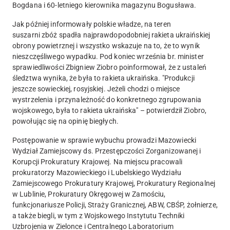
Bogdana i 60-letniego kierownika magazynu Bogusława.
Jak później informowały polskie władze, na teren
suszarni zbóż spadła najprawdopodobniej rakieta ukraińskiej
obrony powietrznej i wszystko wskazuje na to, że to wynik
nieszczęśliwego wypadku. Pod koniec września br. minister
sprawiedliwości Zbigniew Ziobro poinformował, że z ustaleń
śledztwa wynika, że była to rakieta ukraińska. "Produkcji
jeszcze sowieckiej, rosyjskiej. Jeżeli chodzi o miejsce
wystrzelenia i przynależność do konkretnego zgrupowania
wojskowego, była to rakieta ukraińska" – potwierdził Ziobro,
powołując się na opinię biegłych.
Postępowanie w sprawie wybuchu prowadzi Mazowiecki
Wydział Zamiejscowy ds. Przestępczości Zorganizowanej i
Korupcji Prokuratury Krajowej. Na miejscu pracowali
prokuratorzy Mazowieckiego i Lubelskiego Wydziału
Zamiejscowego Prokuratury Krajowej, Prokuratury Regionalnej
w Lublinie, Prokuratury Okręgowej w Zamościu,
funkcjonariusze Policji, Straży Granicznej, ABW, CBŚP, żołnierze,
a także biegli, w tym z Wojskowego Instytutu Techniki
Uzbrojenia w Zielonce i Centralnego Laboratorium