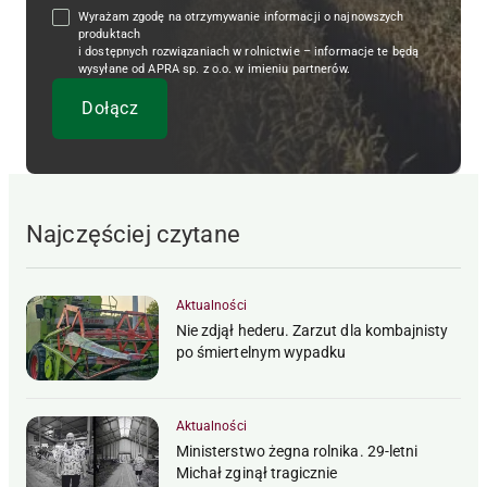
Wyrażam zgodę na otrzymywanie informacji o najnowszych
produktach
i dostępnych rozwiązaniach w rolnictwie – informacje te będą
wysyłane od APRA sp. z o.o. w imieniu partnerów.
Najczęściej czytane
Aktualności
Nie zdjął hederu. Zarzut dla kombajnisty
po śmiertelnym wypadku
Aktualności
Ministerstwo żegna rolnika. 29-letni
Michał zginął tragicznie