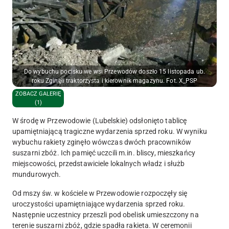
Do wybuchu pocisku we wsi Przewodów doszło 15 listopada ub.
roku Zginęli traktorzysta i kierownik magazynu. Fot. X_PSP
ZOBACZ GALERIĘ
(1)
W środę w Przewodowie (Lubelskie) odsłonięto tablicę
upamiętniającą tragiczne wydarzenia sprzed roku. W wyniku
wybuchu rakiety zginęło wówczas dwóch pracowników
suszarni zbóż. Ich pamięć uczcili m.in. bliscy, mieszkańcy
miejscowości, przedstawiciele lokalnych władz i służb
mundurowych.
Od mszy św. w kościele w Przewodowie rozpoczęły się
uroczystości upamiętniające wydarzenia sprzed roku.
Następnie uczestnicy przeszli pod obelisk umieszczony na
terenie suszarni zbóż, gdzie spadła rakieta. W ceremonii