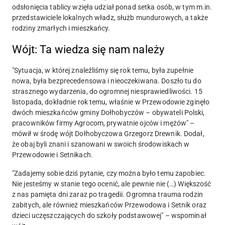
odsłonięcia tablicy wzięła udział ponad setka osób, w tym m.in.
przedstawiciele lokalnych władz, służb mundurowych, a także
rodziny zmarłych i mieszkańcy.
Wójt: Ta wiedza się nam należy
"Sytuacja, w której znaleźliśmy się rok temu, była zupełnie
nowa, była bezprecedensowa i nieoczekiwana. Doszło tu do
strasznego wydarzenia, do ogromnej niesprawiedliwości. 15
listopada, dokładnie rok temu, właśnie w Przewodowie zginęło
dwóch mieszkańców gminy Dołhobyczów – obywateli Polski,
pracowników firmy Agrocom, prywatnie ojców i mężów" –
mówił w środę wójt Dołhobyczowa Grzegorz Drewnik. Dodał,
że obaj byli znani i szanowani w swoich środowiskach w
Przewodowie i Setnikach.
"Zadajemy sobie dziś pytanie, czy można było temu zapobiec.
Nie jesteśmy w stanie tego ocenić, ale pewnie nie (…) Większość
z nas pamięta dni zaraz po tragedii. Ogromna trauma rodzin
zabitych, ale również mieszkańców Przewodowa i Setnik oraz
dzieci uczęszczających do szkoły podstawowej" – wspominał