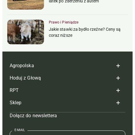
latek po zderzeniu z autem
Prawo i Pieniądze
Jakie stawki za bydło rzeźne? Ceny są
coraz niższe
Agropolska
Hoduj z Głową
Redakcja
RPT
Reklama
Hoduj z głową bydło
Sklep
Tagi
Hoduj z głową świnie
Redakcja
Dołącz do newslettera
Mapa serwisu
Prenumerata
Prenumerata
Czasopisma i prenumerata
Kontakt
Redakcja
Reklama
Książki
E-MAIL