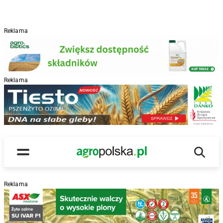
Reklama
Reklama
R
Wyszu
Main Logo
Menu
Reklama