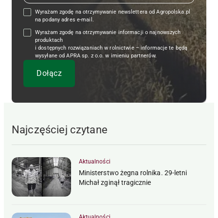
Wyrażam zgodę na otrzymywanie newslettera od Agropolska.pl
na podany adres e-mail.
Wyrażam zgodę na otrzymywanie informacji o najnowszych
produktach
i dostępnych rozwiązaniach w rolnictwie – informacje te będą
wysyłane od APRA sp. z o.o. w imieniu partnerów.
Najczęściej czytane
Aktualności
Ministerstwo żegna rolnika. 29-letni
Michał zginął tragicznie
Aktualności