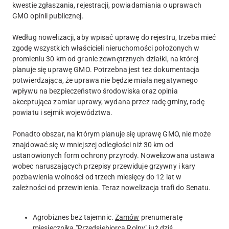
kwestie zgłaszania, rejestracji, powiadamiania o uprawach
GMO opinii publicznej.
Według nowelizacji, aby wpisać uprawę do rejestru, trzeba mieć
zgodę wszystkich właścicieli nieruchomości położonych w
promieniu 30 km od granic zewnętrznych działki, na której
planuje się uprawę GMO. Potrzebna jest też dokumentacja
potwierdzająca, że uprawa nie będzie miała negatywnego
wpływu na bezpieczeństwo środowiska oraz opinia
akceptująca zamiar uprawy, wydana przez radę gminy, radę
powiatu i sejmik województwa.
Ponadto obszar, na którym planuje się uprawę GMO, nie może
znajdować się w mniejszej odległości niż 30 km od
ustanowionych form ochrony przyrody. Nowelizowana ustawa
wobec naruszających przepisy przewiduje grzywny i kary
pozbawienia wolności od trzech miesięcy do 12 lat w
zależności od przewinienia. Teraz nowelizacja trafi do Senatu.
Agrobiznes bez tajemnic.
Zamów
prenumeratę
miesięcznika
"Przedsiębiorca Rolny"
już dziś