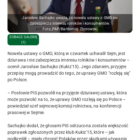
Jarosław Sachajko uważa, że nowela ustawy o GMO nie
zabezpiecza interesu rolników i konsumentów.
Foto_PAP/Bartłomiej Zborowski
ZOBACZ GALERIĘ
(1)
Nowela ustawy o GMO, którą w czwartek uchwalił Sejm, jest
dziurawa i nie zabezpiecza interesu rolników i konsumentów –
ocenił Jarosław Sachajko (Kukiz'15). Jego zdaniem, przyjęte
przepisy mogą prowadzić do tego, że uprawy GMO "rozleją się"
po Polsce.
– Posłowie PiS pozwolili na przyjęcie dziurawej ustawy, która
może pozwolić na to, że uprawy GMO rozleją się po Polsce –
powiedział szef sejmowej komisji rolnictwa, na konferencji
prasowej w Sejmie.
Sachajko dodał, że głosami PiS odrzucona została większość
poprawek zgłoszonych przez klub Kukiz'15, które – jak
podkreślił – miały chronić Polaków przez skutkami używania