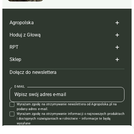
Agropolska
Hoduj z Głową
Redakcja
RPT
Reklama
Hoduj z głową bydło
Sklep
Tagi
Hoduj z głową świnie
Redakcja
Dołącz do newslettera
Mapa serwisu
Prenumerata
Prenumerata
Czasopisma i prenumerata
Kontakt
Redakcja
Reklama
Książki
E-MAIL
Regulamin
Kontakt
Kontakt
Regulamin
Wyrażam zgodę na otrzymywanie newslettera od Agropolska.pl na
Polityka prywatności
Reklama
Krzyżówki
podany adres e-mail.
Wyrażam zgodę na otrzymywanie informacji o najnowszych produktach
i dostępnych rozwiązaniach w rolnictwie – informacje te będą
wysyłane
od APRA sp. z o.o. w imieniu partnerów.