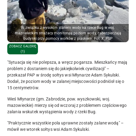
W związku z wysokim stanem wody na rzece Bug w woj.
mazowieckim strażacy monitorują poziom wody, zabezpieczają
budynki przy pomocy worków z piaskiem. Fot. X_PSP
ZOBACZ GALERIĘ
(1)
"Sytuacja się nie polepsza, a wręcz pogarsza. Mieszkańcy mają
problem z dostaniem się do jakiejkolwiek cywilizacji" –
przekazał PAP w środę sołtys wsi Młynarze Adam Sykulski.
Dodał, że poziom wody w zalanej miejscowości podniósł się o
15 centymetrów.
Wieś Młynarze (gm. Zabrodzie, pow. wyszkowski, woj.
mazowieckie) mierzy się od wczoraj z problemem częściowego
zalania wskutek wystąpienia wody z rzeki Bug.
"
Praktycznie wszystkie pola uprawne zostały zalane wodą
" –
mówił we wtorek sołtys wsi Adam Sykulski.