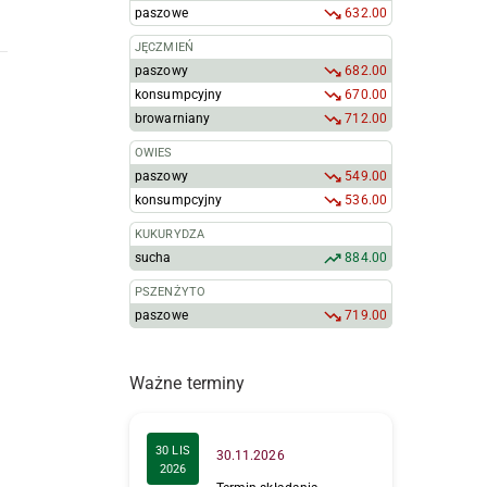
paszowe
632.00
JĘCZMIEŃ
paszowy
682.00
konsumpcyjny
670.00
browarniany
712.00
OWIES
paszowy
549.00
konsumpcyjny
536.00
KUKURYDZA
sucha
884.00
PSZENŻYTO
paszowe
719.00
Ważne terminy
30 LIS
30.11.2026
2026