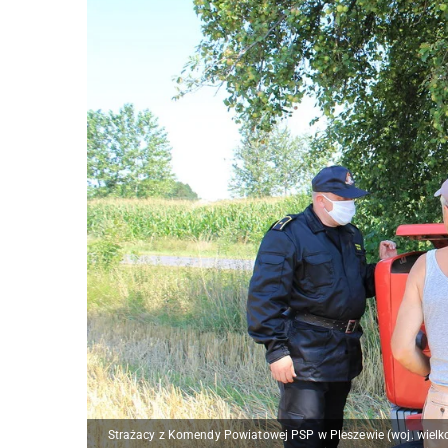
Strażacy z Komendy Powiatowej PSP w Pleszewie (woj. wielko