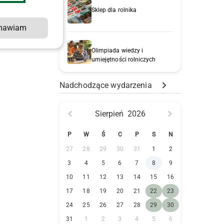
Sklep dla rolnika
mawiam
Olimpiada wiedzy i
umiejętności rolniczych
Nadchodzące wydarzenia
Sierpień
2026
P
W
Ś
C
P
S
N
27
28
29
30
31
1
2
3
4
5
6
7
8
9
10
11
12
13
14
15
16
17
18
19
20
21
22
23
24
25
26
27
28
29
30
31
1
2
3
4
5
6