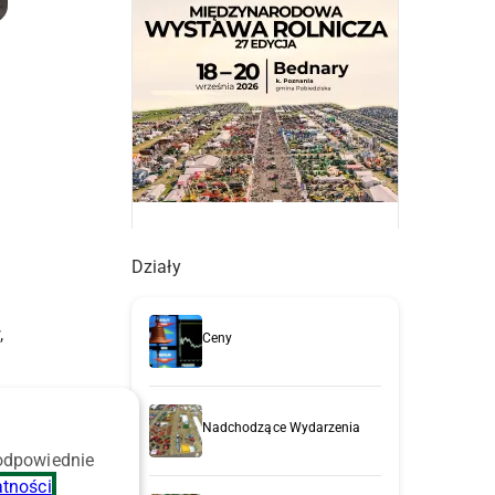
Działy
,
Ceny
Nadchodzące Wydarzenia
 odpowiednie
atności
.