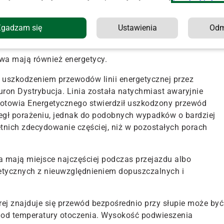
komicie do żniw przygotowana, a jedyną nieprawidłowością
eciwpożarowej, jaką czasem zdarzało się napotykać, był
Zgadzam się
Ustawienia
Od
ojazdach gaśnic" – podaje pleszewska KP PSP.
twa mają również energetycy.
uszkodzeniem przewodów linii energetycznej przez
on Dystrybucja. Linia została natychmiast awaryjnie
gotowia Energetycznego stwierdził uszkodzony przewód
egł porażeniu, jednak do podobnych wypadków o bardziej
tnich zdecydowanie częściej, niż w pozostałych porach
a mają miejsce najczęściej podczas przejazdu albo
getycznych z nieuwzględnieniem dopuszczalnych i
rej znajduje się przewód bezpośrednio przy słupie może być
eż od temperatury otoczenia. Wysokość podwieszenia