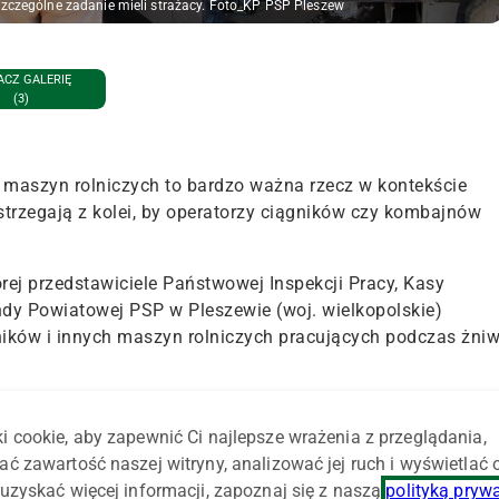
szczególne zadanie mieli strażacy. Foto_KP PSP Pleszew
CZ GALERIĘ
(3)
 maszyn rolniczych to bardzo ważna rzecz w kontekście
trzegają z kolei, by operatorzy ciągników czy kombajnów
rej przedstawiciele Państwowej Inspekcji Pracy, Kasy
dy Powiatowej PSP w Pleszewie (woj. wielkopolskie)
ników i innych maszyn rolniczych pracujących podczas żniw
rdziej newralgicznych i narażonych na pojawienie się
iałanie, smarowanie itd. jest istotnym elementem w
i cookie, aby zapewnić Ci najlepsze wrażenia z przeglądania,
ca maszyna to zazwyczaj dla gospodarza olbrzymia strata
ać zawartość naszej witryny, analizować jej ruch i wyświetlać
 zapalają się zboża na pniu i ścierniska.
uzyskać więcej informacji, zapoznaj się z naszą
polityką pryw