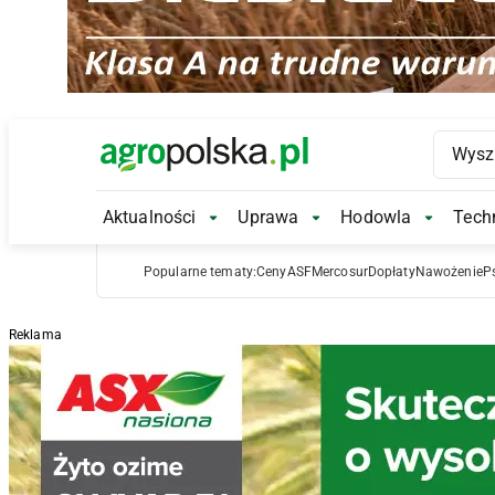
Main Logo
Aktualności
Uprawa
Hodowla
Techn
Aktualności Submenu
Uprawa Submenu
Hodowl
Popularne tematy:
Ceny
ASF
Mercosur
Dopłaty
Nawożenie
P
Reklama