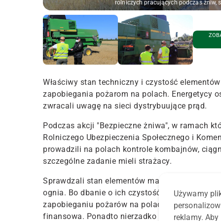
rolniczych pracujących podczas żniw, 
ZOBA
Właściwy stan techniczny i czystość elementów
zapobiegania pożarom na polach. Energetycy os
zwracali uwagę na sieci dystrybuujące prąd.
Podczas akcji "Bezpieczne żniwa", w ramach któ
Rolniczego Ubezpieczenia Społecznego i Komen
prowadzili na polach kontrole kombajnów, ciąg
szczególne zadanie mieli strażacy.
Sprawdzali stan elementów maszyn – tych najba
ognia. Bo dbanie o ich czystość, prawidłowe dz
Używamy plik
zapobieganiu pożarów na polach. A taka płoną
personalizow
finansowa. Ponadto nierzadko od maszyn właśnie
reklamy. Aby 