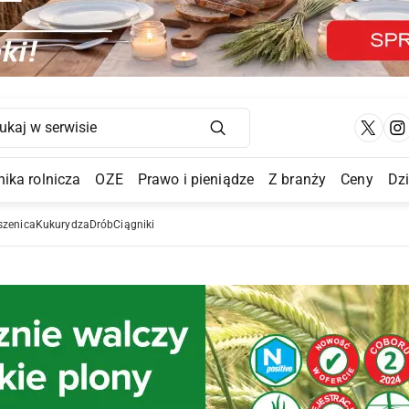
Main Navigation
ika rolnicza
OZE
Prawo i pieniądze
Z branży
Ceny
Dz
a Submenu
szenica
Kukurydza
Drób
Ciągniki