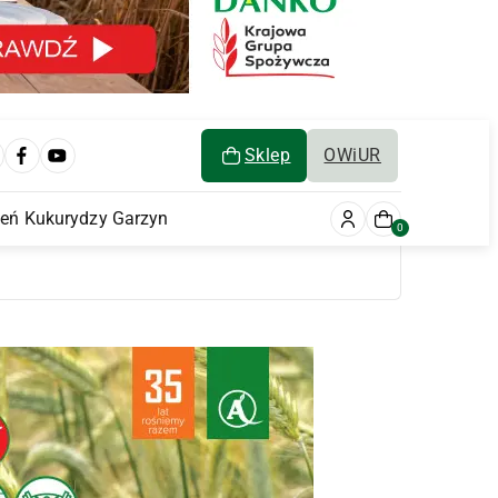
Sklep
OWiUR
ień Kukurydzy Garzyn
0