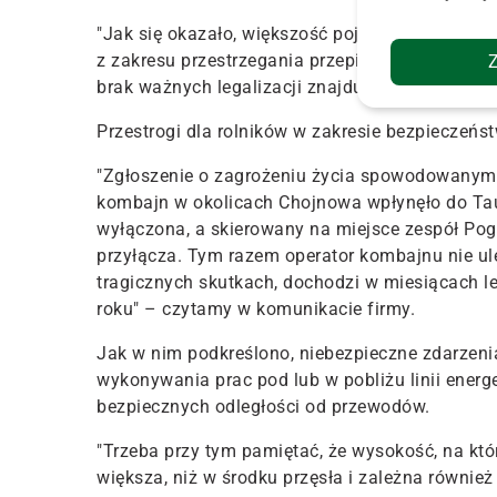
"Jak się okazało, większość pojazdów była zna
z zakresu przestrzegania przepisów ochrony prz
brak ważnych legalizacji znajdujących się w p
Przestrogi dla rolników w zakresie bezpieczeńs
"Zgłoszenie o zagrożeniu życia spowodowanym 
kombajn w okolicach Chojnowa wpłynęło do Taur
wyłączona, a skierowany na miejsce zespół Po
przyłącza. Tym razem operator kombajnu nie ul
tragicznych skutkach, dochodzi w miesiącach le
roku" – czytamy w komunikacie firmy.
Jak w nim podkreślono, niebezpieczne zdarzeni
wykonywania prac pod lub w pobliżu linii ener
bezpiecznych odległości od przewodów.
"Trzeba przy tym pamiętać, że wysokość, na któ
większa, niż w środku przęsła i zależna równi