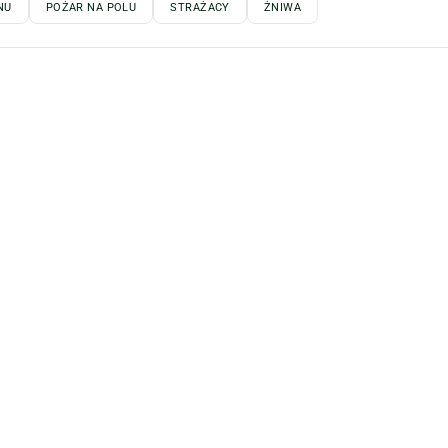
NU
POŻAR NA POLU
STRAŻACY
ŻNIWA