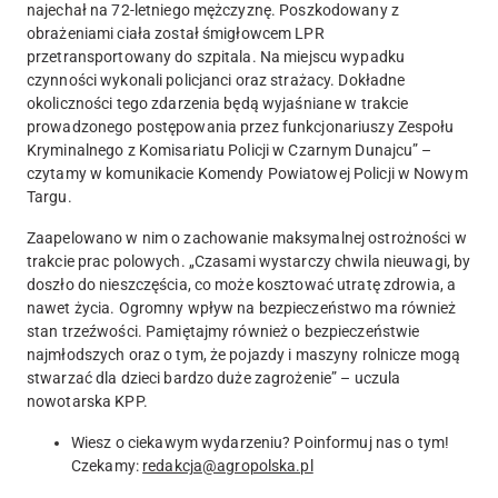
najechał na 72-letniego mężczyznę. Poszkodowany z
obrażeniami ciała został śmigłowcem LPR
przetransportowany do szpitala. Na miejscu wypadku
czynności wykonali policjanci oraz strażacy. Dokładne
okoliczności tego zdarzenia będą wyjaśniane w trakcie
prowadzonego postępowania przez funkcjonariuszy Zespołu
Kryminalnego z Komisariatu Policji w Czarnym Dunajcu” –
czytamy w komunikacie Komendy Powiatowej Policji w Nowym
Targu.
Zaapelowano w nim o zachowanie maksymalnej ostrożności w
trakcie prac polowych. „Czasami wystarczy chwila nieuwagi, by
doszło do nieszczęścia, co może kosztować utratę zdrowia, a
nawet życia. Ogromny wpływ na bezpieczeństwo ma również
stan trzeźwości. Pamiętajmy również o bezpieczeństwie
najmłodszych oraz o tym, że pojazdy i maszyny rolnicze mogą
stwarzać dla dzieci bardzo duże zagrożenie” – uczula
nowotarska KPP.
Wiesz o ciekawym wydarzeniu? Poinformuj nas o tym!
Czekamy:
redakcja@agropolska.pl