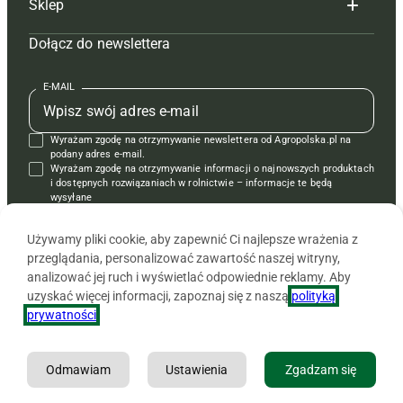
Sklep
Tagi
Hoduj z głową świnie
Redakcja
Dołącz do newslettera
Mapa serwisu
Prenumerata
Prenumerata
Czasopisma i prenumerata
Kontakt
Redakcja
Reklama
Książki
E-MAIL
Regulamin
Kontakt
Kontakt
Regulamin
Wyrażam zgodę na otrzymywanie newslettera od Agropolska.pl na
Polityka prywatności
Reklama
Krzyżówki
podany adres e-mail.
Wyrażam zgodę na otrzymywanie informacji o najnowszych produktach
i dostępnych rozwiązaniach w rolnictwie – informacje te będą
wysyłane
od APRA sp. z o.o. w imieniu partnerów.
Używamy pliki cookie, aby zapewnić Ci najlepsze wrażenia z
przeglądania, personalizować zawartość naszej witryny,
analizować jej ruch i wyświetlać odpowiednie reklamy. Aby
uzyskać więcej informacji, zapoznaj się z naszą
polityką
prywatności
.
Odmawiam
Ustawienia
Zgadzam się
Copyright © 2026 Agencja Promocji Rolnictwa i Agrobiznesu APRA