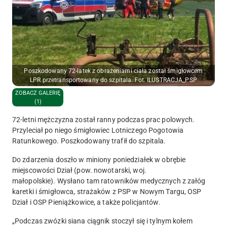
Poszkodowany 72-latek z obrażeniami ciała został śmigłowcem
LPR przetransportowany do szpitala. Fot. ILUSTRACJA_PSP
ZOBACZ GALERIĘ
(1)
72-letni mężczyzna został ranny podczas prac polowych.
Przyleciał po niego śmigłowiec Lotniczego Pogotowia
Ratunkowego. Poszkodowany trafił do szpitala.
Do zdarzenia doszło w miniony poniedziałek w obrębie
miejscowości Dział (pow. nowotarski, woj.
małopolskie). Wysłano tam ratowników medycznych z załóg
karetki i śmigłowca, strażaków z PSP w Nowym Targu, OSP
Dział i OSP Pieniążkowice, a także policjantów.
„Podczas zwózki siana ciągnik stoczył się i tylnym kołem