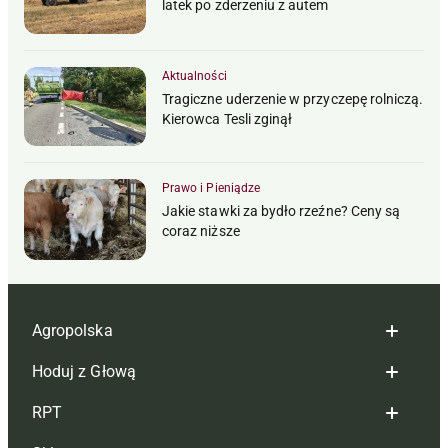
latek po zderzeniu z autem
Aktualności
Tragiczne uderzenie w przyczepę rolniczą.
Kierowca Tesli zginął
Prawo i Pieniądze
Jakie stawki za bydło rzeźne? Ceny są
coraz niższe
Agropolska
Hoduj z Głową
Redakcja
RPT
Reklama
Hoduj z głową bydło