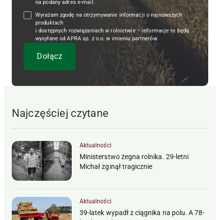
na podany adres e-mail.
Wyrażam zgodę na otrzymywanie informacji o najnowszych
produktach
i dostępnych rozwiązaniach w rolnictwie – informacje te będą
wysyłane od APRA sp. z o.o. w imieniu partnerów.
Najczęściej czytane
Aktualności
Ministerstwo żegna rolnika. 29-letni
Michał zginął tragicznie
Aktualności
39-latek wypadł z ciągnika na polu. A 78-