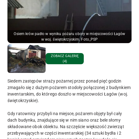
Osiem krów padło w wyniku pożaru obory w miejscowości Łagów
w woj. świętokrzyskim. Foto_PSP
ZOBACZ GALERIĘ
(4)
Siedem zastępów straży pożarnej przez ponad pięć godzin
zmagało się z dużym pożarem stodoły połączonej z budynkiem
inwentarskim, do którego doszło w miejscowości Łagów (woj.
świętokrzyskie).
Gdy ratownicy przybyli na miejsce, pożarem objęty był cały
dach budynku, znajdujące się w nim siano oraz bele słomy
składowane obok obiektu. Na szczęście większość zwierząt
przebywających w części inwentarskiej (34 sztuki bydła i 2