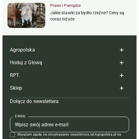
Prawo i Pieniądze
Jakie stawki za bydło rzeźne? Ceny są
coraz niższe
Agropolska
Hoduj z Głową
Redakcja
RPT
Reklama
Hoduj z głową bydło
Sklep
Tagi
Hoduj z głową świnie
Redakcja
Dołącz do newslettera
Mapa serwisu
Prenumerata
Prenumerata
Czasopisma i prenumerata
Kontakt
Redakcja
Reklama
Książki
E-MAIL
Regulamin
Kontakt
Kontakt
Regulamin
Wyrażam zgodę na otrzymywanie newslettera od Agropolska.pl na