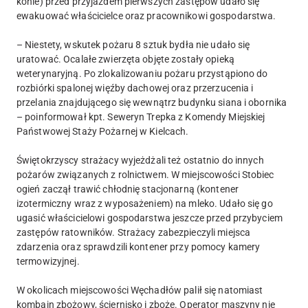
konie) przed przyjazdem pierwszych zastępów udało się
ewakuować właścicielce oraz pracownikowi gospodarstwa.
– Niestety, wskutek pożaru 8 sztuk bydła nie udało się
uratować. Ocalałe zwierzęta objęte zostały opieką
weterynaryjną. Po zlokalizowaniu pożaru przystąpiono do
rozbiórki spalonej więźby dachowej oraz przerzucenia i
przelania znajdującego się wewnątrz budynku siana i obornika
– poinformował kpt. Seweryn Trepka z Komendy Miejskiej
Państwowej Staży Pożarnej w Kielcach.
Świętokrzyscy strażacy wyjeżdżali też ostatnio do innych
pożarów związanych z rolnictwem. W miejscowości Stobiec
ogień zaczął trawić chłodnię stacjonarną (kontener
izotermiczny wraz z wyposażeniem) na mleko. Udało się go
ugasić właścicielowi gospodarstwa jeszcze przed przybyciem
zastępów ratowników. Strażacy zabezpieczyli miejsca
zdarzenia oraz sprawdzili kontener przy pomocy kamery
termowizyjnej.
W okolicach miejscowości Węchadłów palił się natomiast
kombajn zbożowy, ściernisko i zboże. Operator maszyny nie