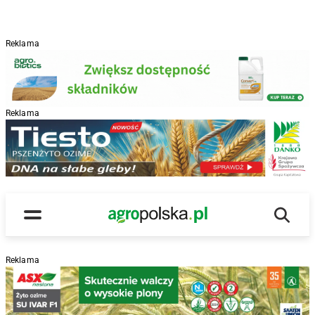
Reklama
Reklama
R
Wyszu
Main Logo
Menu
Reklama