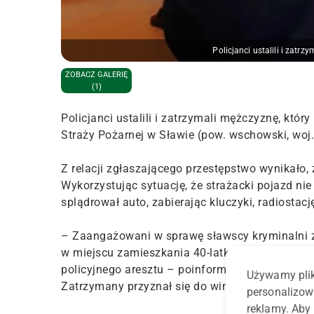
Policjanci ustalili i zat
ZOBACZ GALERIĘ
(1)
Policjanci ustalili i zatrzymali mężczyznę, któr
Straży Pożarnej w Sławie (pow. wschowski, woj.
Z relacji zgłaszającego przestępstwo wynikało,
Wykorzystując sytuację, że strażacki pojazd nie
splądrował auto, zabierając kluczyki, radiosta
– Zaangażowani w sprawę sławscy kryminalni z
w miejscu zamieszkania 40-latka udało się odzy
policyjnego aresztu – poinformowała kom. Maj
Używamy plik
Zatrzymany przyznał się do winy i usłyszał zarz
personalizow
reklamy. Aby 