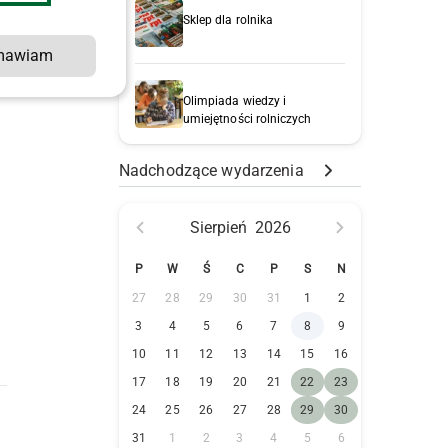
Sklep dla rolnika
mawiam
Olimpiada wiedzy i
umiejętności rolniczych
Nadchodzące wydarzenia
Sierpień
2026
P
W
Ś
C
P
S
N
27
28
29
30
31
1
2
3
4
5
6
7
8
9
10
11
12
13
14
15
16
17
18
19
20
21
22
23
24
25
26
27
28
29
30
31
1
2
3
4
5
6