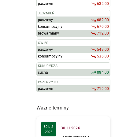
paszowe
632.00
JĘCZMIEŃ
paszowy
682.00
konsumpcyjny
670.00
browarniany
712.00
OWIES
paszowy
549.00
konsumpcyjny
536.00
KUKURYDZA
sucha
884.00
PSZENŻYTO
paszowe
719.00
Ważne terminy
30 LIS
30.11.2026
2026