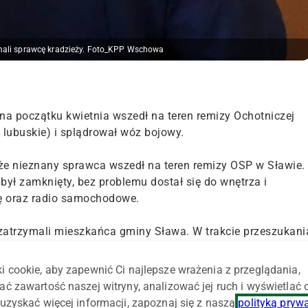
rzymali sprawcę kradzieży. Foto_KPP Wschowa
y na początku kwietnia wszedł na teren remizy Ochotniczej
 lubuskie) i splądrował wóz bojowy.
 że nieznany sprawca wszedł na teren remizy OSP w Sławie.
 był zamknięty, bez problemu dostał się do wnętrza i
cję oraz radio samochodowe.
atrzymali mieszkańca gminy Sława. W trakcie przeszukani
skać skradzione przedmioty. Mężczyzna trafił do
a Piwowarska z Komendy Powiatowej Policji we Wschowie.
i cookie, aby zapewnić Ci najlepsze wrażenia z przeglądania,
ut kradzieży.
ać zawartość naszej witryny, analizować jej ruch i wyświetlać
uzyskać więcej informacji, zapoznaj się z naszą
polityką pryw