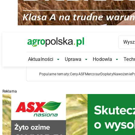
Main Logo
Aktualności
Uprawa
Hodowla
Techn
Aktualności Submenu
Uprawa Submenu
Hodowl
Popularne tematy:
Ceny
ASF
Mercosur
Dopłaty
Nawożenie
P
Reklama