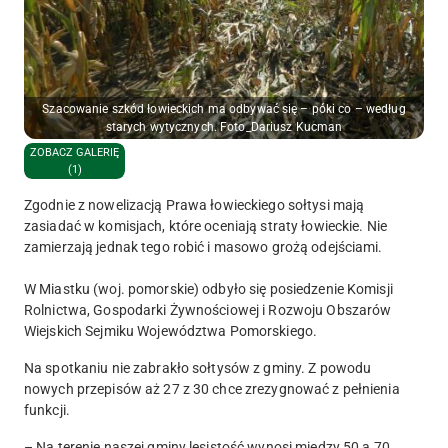
Szacowanie szkód łowieckich ma odbywać się – póki co – według
starych wytycznych. Foto_Dariusz Kucman
ZOBACZ GALERIĘ
(1)
Zgodnie z nowelizacją Prawa łowieckiego sołtysi mają
zasiadać w komisjach, które oceniają straty łowieckie. Nie
zamierzają jednak tego robić i masowo grożą odejściami.
W Miastku (woj. pomorskie) odbyło się posiedzenie Komisji
Rolnictwa, Gospodarki Żywnościowej i Rozwoju Obszarów
Wiejskich Sejmiku Województwa Pomorskiego.
Na spotkaniu nie zabrakło sołtysów z gminy. Z powodu
nowych przepisów aż 27 z 30 chce zrezygnować z pełnienia
funkcji.
– Na terenie naszej gminy lesistość wynosi między 50 a 70