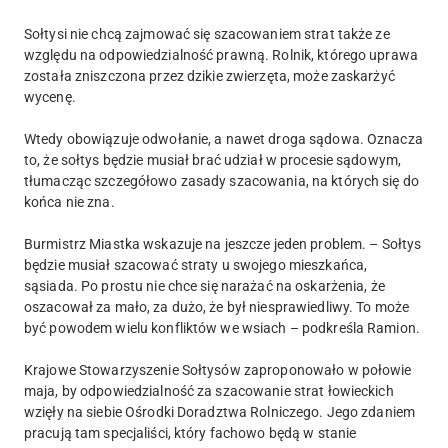
Sołtysi nie chcą zajmować się szacowaniem strat także ze
względu na odpowiedzialność prawną. Rolnik, którego uprawa
została zniszczona przez dzikie zwierzęta, może zaskarżyć
wycenę.
Wtedy obowiązuje odwołanie, a nawet droga sądowa. Oznacza
to, że sołtys będzie musiał brać udział w procesie sądowym,
tłumacząc szczegółowo zasady szacowania, na których się do
końca nie zna.
Burmistrz Miastka wskazuje na jeszcze jeden problem. – Sołtys
będzie musiał szacować straty u swojego mieszkańca,
sąsiada. Po prostu nie chce się narażać na oskarżenia, że
oszacował za mało, za dużo, że był niesprawiedliwy. To może
być powodem wielu konfliktów we wsiach – podkreśla Ramion.
Krajowe Stowarzyszenie Sołtysów zaproponowało w połowie
maja, by odpowiedzialność za szacowanie strat łowieckich
wzięły na siebie Ośrodki Doradztwa Rolniczego. Jego zdaniem
pracują tam specjaliści, który fachowo będą w stanie