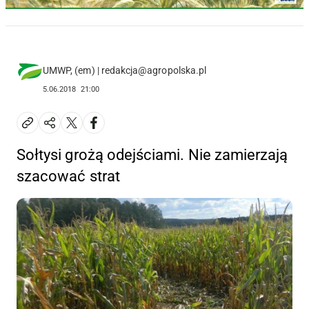
UMWP, (em) | redakcja@agropolska.pl
5.06.2018
21:00
Sołtysi grożą odejściami. Nie zamierzają
szacować strat