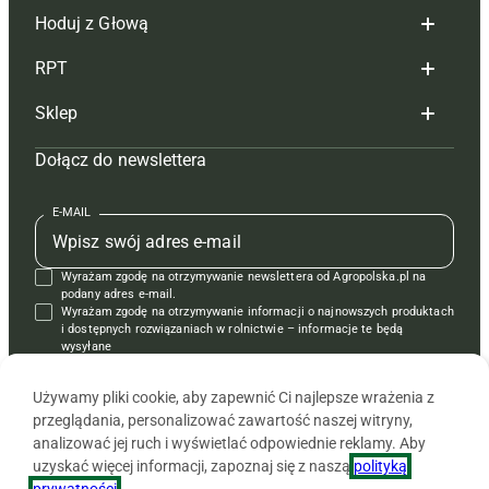
Hoduj z Głową
Redakcja
RPT
Reklama
Hoduj z głową bydło
Sklep
Tagi
Hoduj z głową świnie
Redakcja
Dołącz do newslettera
Mapa serwisu
Prenumerata
Prenumerata
Czasopisma i prenumerata
Kontakt
Redakcja
Reklama
Książki
E-MAIL
Regulamin
Kontakt
Kontakt
Regulamin
Wyrażam zgodę na otrzymywanie newslettera od Agropolska.pl na
Polityka prywatności
Reklama
Krzyżówki
podany adres e-mail.
Wyrażam zgodę na otrzymywanie informacji o najnowszych produktach
i dostępnych rozwiązaniach w rolnictwie – informacje te będą
wysyłane
od APRA sp. z o.o. w imieniu partnerów.
Używamy pliki cookie, aby zapewnić Ci najlepsze wrażenia z
przeglądania, personalizować zawartość naszej witryny,
analizować jej ruch i wyświetlać odpowiednie reklamy. Aby
uzyskać więcej informacji, zapoznaj się z naszą
polityką