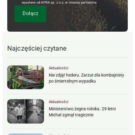
wysyłane od APRA sp. z o.o. w imieniu partnerów.
Najczęściej czytane
Aktualności
Nie zdjął hederu. Zarzut dla kombajnisty
po śmiertelnym wypadku
Aktualności
Ministerstwo żegna rolnika. 29-letni
Michał zginął tragicznie