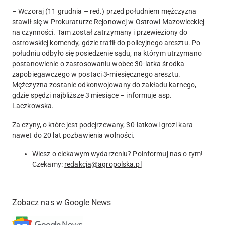
– Wczoraj (11 grudnia – red.) przed południem
mężczyzna
stawił się w Prokuraturze Rejonowej w Ostrowi Mazowieckiej
na czynności
. Tam został zatrzymany i przewieziony do
ostrowskiej komendy, gdzie trafił do policyjnego aresztu. Po
południu odbyło się posiedzenie sądu, na którym utrzymano
postanowienie o zastosowaniu wobec 30-latka środka
zapobiegawczego w postaci 3-miesięcznego aresztu.
Mężczyzna zostanie odkonwojowany do zakładu karnego,
gdzie spędzi najbliższe 3 miesiące
– informuje asp.
Laczkowska.
Za czyny, o które jest podejrzewany, 30-latkowi grozi kara
nawet do 20 lat pozbawienia wolności.
Wiesz o ciekawym wydarzeniu? Poinformuj nas o tym!
Czekamy:
redakcja@agropolska.pl
Zobacz nas w Google News