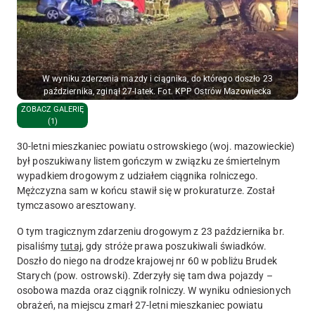
W wyniku zderzenia mazdy i ciągnika, do którego doszło 23
października, zginął 27-latek. Fot. KPP Ostrów Mazowiecka
ZOBACZ GALERIĘ
(1)
30-letni mieszkaniec powiatu ostrowskiego (woj. mazowieckie)
był poszukiwany listem gończym w związku ze śmiertelnym
wypadkiem drogowym z udziałem ciągnika rolniczego.
Mężczyzna sam w końcu stawił się w prokuraturze. Został
tymczasowo aresztowany.
O tym tragicznym zdarzeniu drogowym z 23 października br.
pisaliśmy
tutaj
, gdy stróże prawa poszukiwali świadków.
Doszło do niego na drodze krajowej nr 60 w pobliżu Brudek
Starych (pow. ostrowski).
Zderzyły się tam dwa pojazdy –
osobowa mazda oraz ciągnik rolniczy. W wyniku odniesionych
obrażeń, na miejscu zmarł 27-letni mieszkaniec powiatu