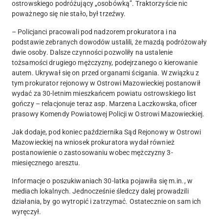
ostrowskiego
podróżujący „osobówką”.
Traktorzyście nic
poważnego się nie stało
, był trzeźwy.
– Policjanci pracowali pod nadzorem prokuratora i na
podstawie zebranych dowodów
ustalili, że mazdą podróżowały
dwie osoby
. Dalsze czynności pozwoliły na ustalenie
tożsamości drugiego mężczyzny,
podejrzanego o kierowanie
autem
. Ukrywał się on przed organami ścigania. W związku z
tym prokurator rejonowy w Ostrowi Mazowieckiej postanowił
wydać za 30-letnim mieszkańcem powiatu ostrowskiego list
gończy
– relacjonuje teraz asp. Marzena Laczkowska, oficer
prasowy Komendy Powiatowej Policji w Ostrowi Mazowieckiej.
Jak dodaje, pod koniec października Sąd Rejonowy w Ostrowi
Mazowieckiej na wniosek prokuratora wydał również
postanowienie o zastosowaniu wobec mężczyzny 3-
miesięcznego aresztu.
Informacje o poszukiwaniach 30-latka pojawiła się m.in., w
mediach lokalnych. Jednocześnie śledczy dalej prowadzili
działania, by go wytropić i zatrzymać. Ostatecznie on sam ich
wyręczył.