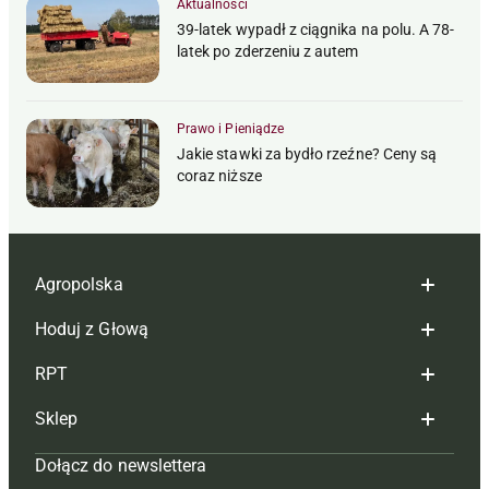
Aktualności
39-latek wypadł z ciągnika na polu. A 78-
latek po zderzeniu z autem
Prawo i Pieniądze
Jakie stawki za bydło rzeźne? Ceny są
coraz niższe
Agropolska
Hoduj z Głową
Redakcja
RPT
Reklama
Hoduj z głową bydło
Sklep
Tagi
Hoduj z głową świnie
Redakcja
Dołącz do newslettera
Mapa serwisu
Prenumerata
Prenumerata
Czasopisma i prenumerata