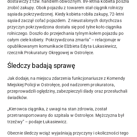
dostawczy z tzw. handlem obwoźnym. 89-letnia kobieta poszła
zrobić zakupy.
Obok pojazdu z towarem stał ciągnik rolniczy
sąsiada pokrzywdzonej. Kiedy kobieta robiła zakupy, 72-letni
sąsiad zaczął cofać pojazdem. Z nieustalonych dotychczas
przyczyn pokrzywdzona dostała się pod tylne koło ciągnika
rolniczego. Doszło do przejechania tylnym kołem pojazdu po
całym ciele kobiety. Pokrzywdzona zmarła
” – relacjonuje w
opublikowanym komunikacie Elżbieta Edyta Łukasiewicz,
rzecznik Prokuratury Okręgowej w Ostrołęce.
Śledczy badają sprawę
Jak dodaje, na miejscu zdarzenia funkcjonariusze z Komendy
Miejskiej Policji w Ostrołęce, pod nadzorem prokuratora,
przeprowadzili oględziny, zabezpieczyli ślady oraz przesłuchali
świadków.
„
Kierowca ciągnika, z uwagi na stan zdrowia, został
przetransportowany do szpitala w Ostrołęce. Mężczyzna był
trzeźwy
” – podaje Łukasiewicz.
Obecnie śledczy wciąż wyjaśniają przyczyny i okoliczności tego