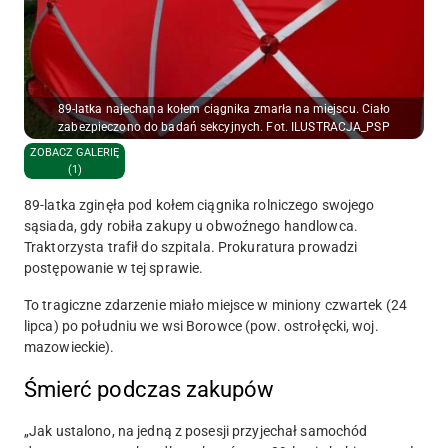
89-latka najechana kołem ciągnika zmarła na miejscu. Ciało
zabezpieczono do badań sekcyjnych. Fot. ILUSTRACJA_PSP
ZOBACZ GALERIĘ
(1)
89-latka zginęła pod kołem ciągnika rolniczego swojego
sąsiada, gdy robiła zakupy u obwoźnego handlowca.
Traktorzysta trafił do szpitala. Prokuratura prowadzi
postępowanie w tej sprawie.
To tragiczne zdarzenie miało miejsce w miniony czwartek (24
lipca) po południu we wsi Borowce (pow. ostrołęcki, woj.
mazowieckie).
Śmierć podczas zakupów
„Jak ustalono, na jedną z posesji przyjechał samochód