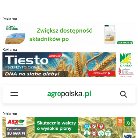
Reklama
Reklama
R
Wyszu
Main Logo
Menu
Reklama