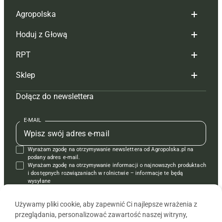
Agropolska
Hoduj z Głową
Redakcja
RPT
Reklama
Hoduj z głową bydło
Sklep
Tagi
Hoduj z głową świnie
Redakcja
Dołącz do newslettera
Mapa serwisu
Prenumerata
Prenumerata
Czasopisma i prenumerata
Kontakt
Redakcja
Reklama
Książki
E-MAIL
Regulamin
Kontakt
Kontakt
Regulamin
Wyrażam zgodę na otrzymywanie newslettera od Agropolska.pl na
Polityka prywatności
Reklama
Krzyżówki
podany adres e-mail.
Wyrażam zgodę na otrzymywanie informacji o najnowszych produktach
i dostępnych rozwiązaniach w rolnictwie – informacje te będą
wysyłane
od APRA sp. z o.o. w imieniu partnerów.
Używamy pliki cookie, aby zapewnić Ci najlepsze wrażenia z
przeglądania, personalizować zawartość naszej witryny,