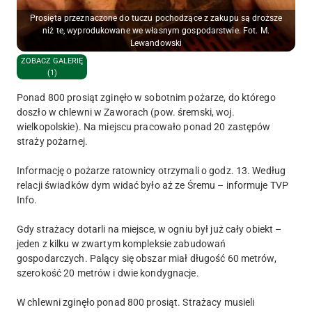
Prosięta przeznaczone do tuczu pochodzące z zakupu są droższe
niż te, wyprodukowane we własnym gospodarstwie. Fot. M.
Lewandowski
ZOBACZ GALERIĘ
(1)
Ponad 800 prosiąt zginęło w sobotnim pożarze, do którego
doszło w chlewni w Zaworach (pow. śremski, woj.
wielkopolskie). Na miejscu pracowało ponad 20 zastępów
straży pożarnej.
Informację o pożarze ratownicy otrzymali o godz. 13. Według
relacji świadków dym widać było aż ze Śremu – informuje TVP
Info.
Gdy strażacy dotarli na miejsce, w ogniu był już cały obiekt –
jeden z kilku w zwartym kompleksie zabudowań
gospodarczych. Palący się obszar miał długość 60 metrów,
szerokość 20 metrów i dwie kondygnacje.
W chlewni zginęło ponad 800 prosiąt. Strażacy musieli