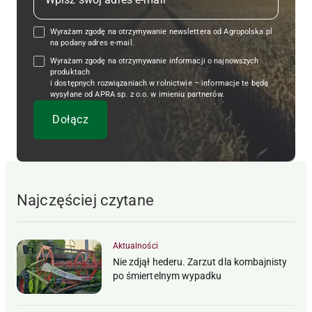
Wyrażam zgodę na otrzymywanie newslettera od Agropolska.pl
na podany adres e-mail.
Wyrażam zgodę na otrzymywanie informacji o najnowszych
produktach
i dostępnych rozwiązaniach w rolnictwie – informacje te będą
wysyłane od APRA sp. z o.o. w imieniu partnerów.
Najczęściej czytane
Aktualności
Nie zdjął hederu. Zarzut dla kombajnisty
po śmiertelnym wypadku