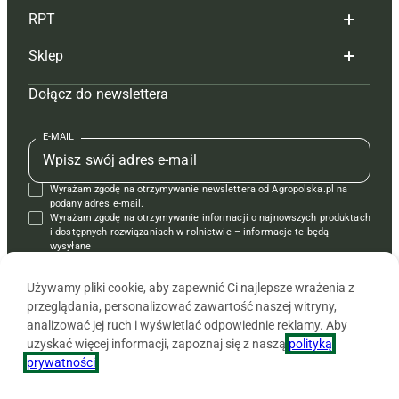
RPT
Reklama
Hoduj z głową bydło
Sklep
Tagi
Hoduj z głową świnie
Redakcja
Dołącz do newslettera
Mapa serwisu
Prenumerata
Prenumerata
Czasopisma i prenumerata
Kontakt
Redakcja
Reklama
Książki
E-MAIL
Regulamin
Kontakt
Kontakt
Regulamin
Wyrażam zgodę na otrzymywanie newslettera od Agropolska.pl na
Polityka prywatności
Reklama
Krzyżówki
podany adres e-mail.
Wyrażam zgodę na otrzymywanie informacji o najnowszych produktach
i dostępnych rozwiązaniach w rolnictwie – informacje te będą
wysyłane
od APRA sp. z o.o. w imieniu partnerów.
Używamy pliki cookie, aby zapewnić Ci najlepsze wrażenia z
przeglądania, personalizować zawartość naszej witryny,
analizować jej ruch i wyświetlać odpowiednie reklamy. Aby
uzyskać więcej informacji, zapoznaj się z naszą
polityką
prywatności
.