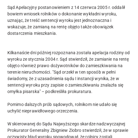
Sąd Apelacyjny postanowieniem z 14 czerwca 2005 r. oddalił
bowiem wniosek rolników o dokonanie wykładni wyroku,
uznając, że treść sentencji wyroku jest jednoznaczna i
wskazuje, że zamianą na rentę objęto także obowiązek
dostarczenia mieszkania.
Kilkanaście dni później rozpoznana została apelacja rodziny od
wyroku ze stycznia 2004 r. Sąd stwierdził, że zamianie na rentę
objęto również prawo dożywotników do zamieszkiwania na
terenie nieruchomości. "Sąd orzekł w ten sposób w pełni
świadomy, że z uzasadnienia sądu I instancji wynika, że w
sentencji wyroku przy zapisie o zamieszkiwaniu znalazła się
omyłka pisarska" – podkreśliła prokuratura.
Pomimo dalszych prób sądowych, rolnikom nie udało się
uchylić nieprawidłowego orzeczenia.
W skierowanej do Sądu Najwyższego skardze nadzwyczajnej
Prokurator Generalny Zbigniew Ziobro stwierdził, że w sprawie
oczywisty błąd wyroku spowodował, że rolnicy zostali