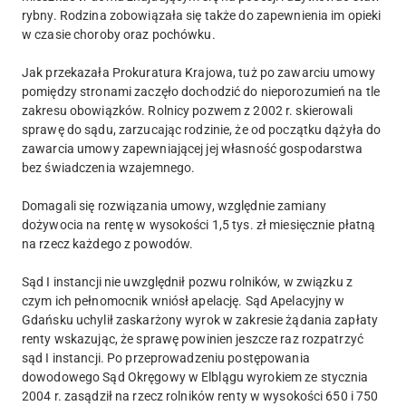
rybny. Rodzina zobowiązała się także do zapewnienia im opieki
w czasie choroby oraz pochówku.
Jak przekazała Prokuratura Krajowa, tuż po zawarciu umowy
pomiędzy stronami zaczęło dochodzić do nieporozumień na tle
zakresu obowiązków. Rolnicy pozwem z 2002 r. skierowali
sprawę do sądu, zarzucając rodzinie, że od początku dążyła do
zawarcia umowy zapewniającej jej własność gospodarstwa
bez świadczenia wzajemnego.
Domagali się rozwiązania umowy, względnie zamiany
dożywocia na rentę w wysokości 1,5 tys. zł miesięcznie płatną
na rzecz każdego z powodów.
Sąd I instancji nie uwzględnił pozwu rolników, w związku z
czym ich pełnomocnik wniósł apelację. Sąd Apelacyjny w
Gdańsku uchylił zaskarżony wyrok w zakresie żądania zapłaty
renty wskazując, że sprawę powinien jeszcze raz rozpatrzyć
sąd I instancji. Po przeprowadzeniu postępowania
dowodowego Sąd Okręgowy w Elblągu wyrokiem ze stycznia
2004 r. zasądził na rzecz rolników renty w wysokości 650 i 750