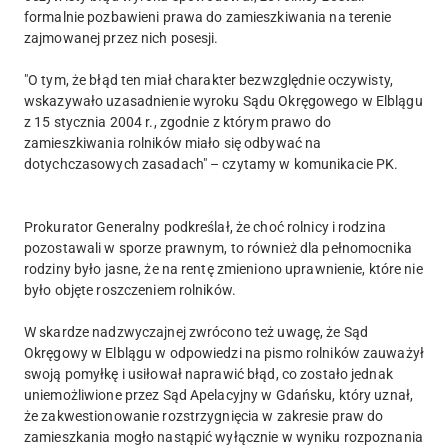
formalnie pozbawieni prawa do zamieszkiwania na terenie
zajmowanej przez nich posesji.
"O tym, że błąd ten miał charakter bezwzględnie oczywisty,
wskazywało uzasadnienie wyroku Sądu Okręgowego w Elblągu
z 15 stycznia 2004 r., zgodnie z którym prawo do
zamieszkiwania rolników miało się odbywać na
dotychczasowych zasadach" – czytamy w komunikacie PK.
Prokurator Generalny podkreślał, że choć rolnicy i rodzina
pozostawali w sporze prawnym, to również dla pełnomocnika
rodziny było jasne, że na rentę zmieniono uprawnienie, które nie
było objęte roszczeniem rolników.
W skardze nadzwyczajnej zwrócono też uwagę, że Sąd
Okręgowy w Elblągu w odpowiedzi na pismo rolników zauważył
swoją pomyłkę i usiłował naprawić błąd, co zostało jednak
uniemożliwione przez Sąd Apelacyjny w Gdańsku, który uznał,
że zakwestionowanie rozstrzygnięcia w zakresie praw do
zamieszkania mogło nastąpić wyłącznie w wyniku rozpoznania