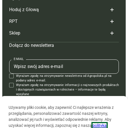
Hoduj z Głową
Redakcja
RPT
Reklama
Hoduj z głową bydło
Sklep
Tagi
Hoduj z głową świnie
Redakcja
Dołącz do newslettera
Mapa serwisu
Prenumerata
Prenumerata
Czasopisma i prenumerata
Kontakt
Redakcja
Reklama
Książki
E-MAIL
Regulamin
Kontakt
Kontakt
Regulamin
Wyrażam zgodę na otrzymywanie newslettera od Agropolska.pl na
Polityka prywatności
Reklama
Krzyżówki
podany adres e-mail.
Wyrażam zgodę na otrzymywanie informacji o najnowszych produktach
i dostępnych rozwiązaniach w rolnictwie – informacje te będą
wysyłane
od APRA sp. z o.o. w imieniu partnerów.
Używamy pliki cookie, aby zapewnić Ci najlepsze wrażenia z
przeglądania, personalizować zawartość naszej witryny,
analizować jej ruch i wyświetlać odpowiednie reklamy. Aby
uzyskać więcej informacji, zapoznaj się z naszą
polityką