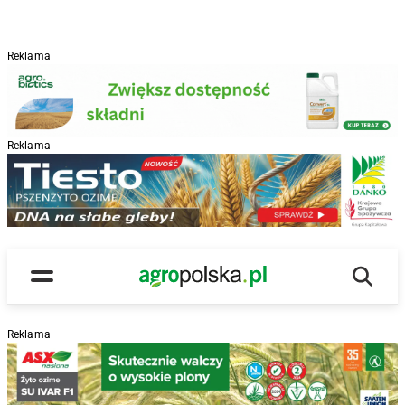
Reklama
Reklama
R
Wyszu
Main Logo
Menu
Reklama