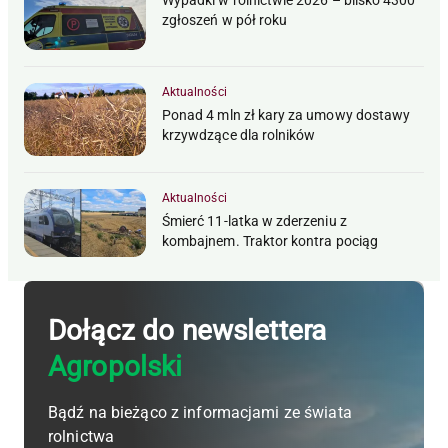
Wypadki w rolnictwie 2026 – blisko 4300
zgłoszeń w pół roku
Aktualności
Ponad 4 mln zł kary za umowy dostawy
krzywdzące dla rolników
Aktualności
Śmierć 11-latka w zderzeniu z
kombajnem. Traktor kontra pociąg
Dołącz do newslettera
Agropolski
Bądź na bieżąco z informacjami ze świata
rolnictwa