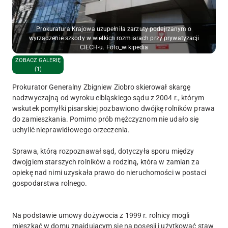
Prokuratura Krajowa uzupełniła zarzuty podejrzanym o
wyrządzenie szkody w wielkich rozmiarach przy prywatyzacji
CIECH-u. Foto_wikipedia
ZOBACZ GALERIĘ
(1)
Prokurator Generalny Zbigniew Ziobro skierował skargę
nadzwyczajną od wyroku elbląskiego sądu z 2004 r., którym
wskutek pomyłki pisarskiej pozbawiono dwójkę rolników prawa
do zamieszkania. Pomimo prób mężczyznom nie udało się
uchylić nieprawidłowego orzeczenia.
Sprawa, którą rozpoznawał sąd, dotyczyła sporu między
dwojgiem starszych rolników a rodziną, która w zamian za
opiekę nad nimi uzyskała prawo do nieruchomości w postaci
gospodarstwa rolnego.
Na podstawie umowy dożywocia z 1999 r. rolnicy mogli
mieszkać w domu znajdującym się na posesji i użytkować staw