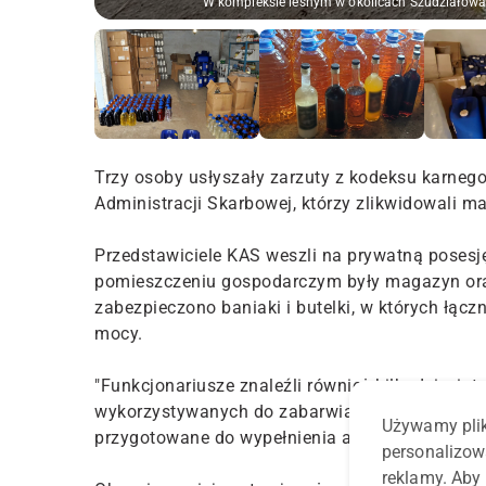
W kompleksie leśnym w okolicach Szudziałowa 
Trzy osoby usłyszały zarzuty z kodeksu karnego
Administracji Skarbowej, którzy zlikwidowali m
Przedstawiciele KAS weszli na prywatną posesj
pomieszczeniu gospodarczym były magazyn oraz
zabezpieczono baniaki i butelki, w których łącz
mocy.
"Funkcjonariusze znaleźli również kilkadziesi
wykorzystywanych do zabarwiania wyrobu. Były t
Używamy plik
przygotowane do wypełnienia alkoholem i dalsz
personalizow
reklamy. Aby 