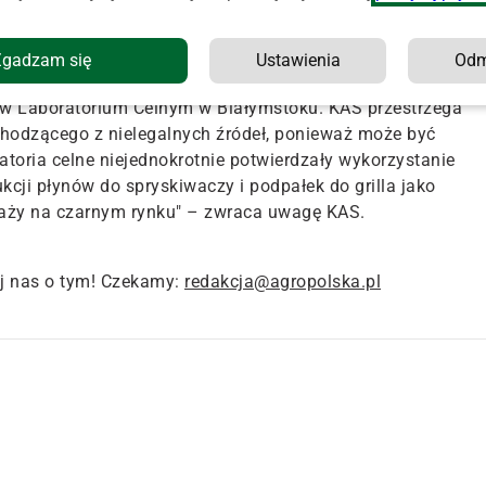
7 i 42 lat usłyszeli już zarzuty z kodeksu karnego
talanie, skąd pochodził zabezpieczony alkohol. Śledczy
Zgadzam się
Ustawienia
Od
ń w Laboratorium Celnym w Białymstoku. KAS przestrzega
odzącego z nielegalnych źródeł, ponieważ może być
toria celne niejednokrotnie potwierdzały wykorzystanie
kcji płynów do spryskiwaczy i podpałek do grilla jako
daży na czarnym rynku" – zwraca uwagę KAS.
j nas o tym! Czekamy:
redakcja@agropolska.pl