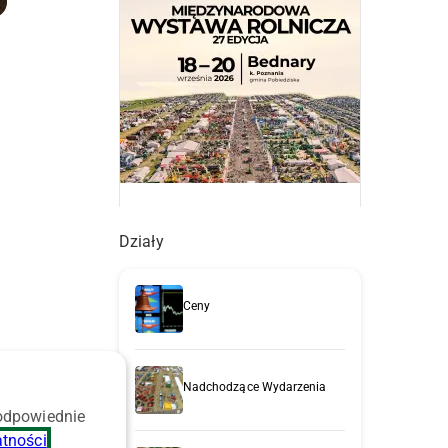
Działy
Ceny
Nadchodzące Wydarzenia
 odpowiednie
atności
.