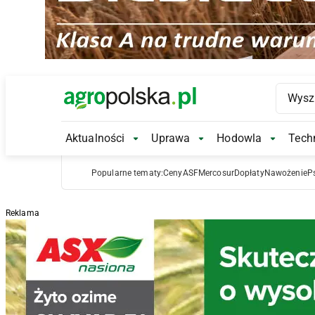
Main Logo
Aktualności
Uprawa
Hodowla
Techn
Aktualności Submenu
Uprawa Submenu
Hodowl
Popularne tematy:
Ceny
ASF
Mercosur
Dopłaty
Nawożenie
P
Reklama