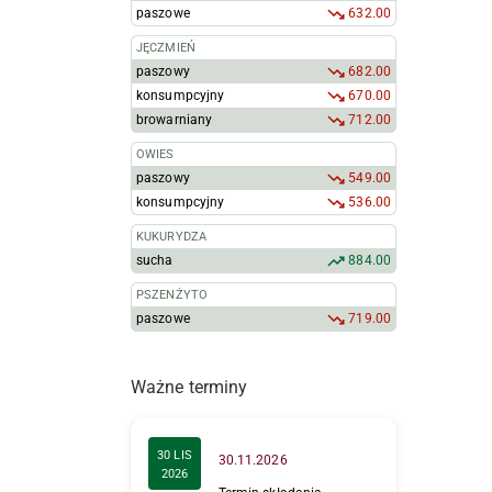
paszowe
632.00
JĘCZMIEŃ
paszowy
682.00
konsumpcyjny
670.00
browarniany
712.00
OWIES
paszowy
549.00
konsumpcyjny
536.00
KUKURYDZA
sucha
884.00
PSZENŻYTO
paszowe
719.00
Ważne terminy
30 LIS
30.11.2026
2026