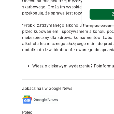
Obecni na miejscu trzej mężczyźni w wieku 23, 2
skarbowego. Grożą im wysokie grzywny. Trwa us
przekonują, że sprawa jest rozwojowa.
"Próbki zatrzymanego alkoholu trafią do bada
przed kupowaniem i spożywaniem alkoholu poch
niebezpieczny dla zdrowia konsumentów. Labora
alkoholu technicznego służącego m.in. do produ
dodatku do tzw. bimbru oferowanego do sprze
Wiesz o ciekawym wydarzeniu? Poinformu
Zobacz nas w Google News
Poleć