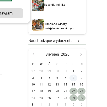
Sklep dla rolnika
mawiam
Olimpiada wiedzy i
umiejętności rolniczych
Nadchodzące wydarzenia
Sierpień
2026
P
W
Ś
C
P
S
N
27
28
29
30
31
1
2
3
4
5
6
7
8
9
10
11
12
13
14
15
16
17
18
19
20
21
22
23
24
25
26
27
28
29
30
31
1
2
3
4
5
6