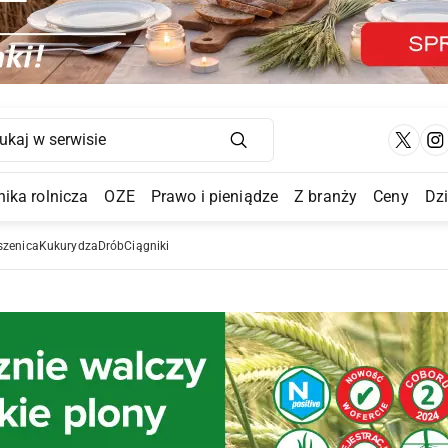
Main Navigation
ika rolnicza
OZE
Prawo i pieniądze
Z branży
Ceny
Dz
a Submenu
szenica
Kukurydza
Drób
Ciągniki