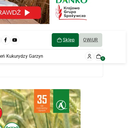
Sklep
OWiUR
ień Kukurydzy Garzyn
0