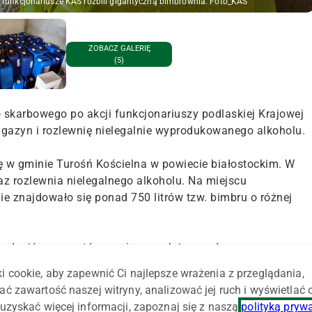
funkcjonariusze KAS rozbili gigantyczną bimbrownia. Foto_KAS
ZOBACZ GALERIĘ
(5)
 skarbowego po akcji funkcjonariuszy podlaskiej Krajowej
agazyn i rozlewnię nielegalnie wyprodukowanego alkoholu.
ę w gminie Turośń Kościelna w powiecie białostockim. W
 rozlewnia nielegalnego alkoholu. Na miejscu
nie znajdowało się ponad 750 litrów tzw. bimbru o różnej
ąt rodzajów aromatów spożywczych i syropów,
am także etykiety oraz szklane i plastikowe butelki
i cookie, aby zapewnić Ci najlepsze wrażenia z przeglądania,
ej dystrybucji" – podaje podlaska KAS.
ać zawartość naszej witryny, analizować jej ruch i wyświetlać
uzyskać więcej informacji, zapoznaj się z naszą
polityką pryw