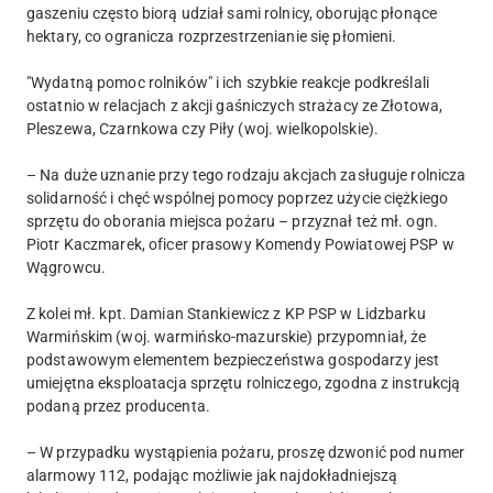
gaszeniu często biorą udział sami rolnicy, oborując płonące
hektary, co ogranicza rozprzestrzenianie się płomieni.
"Wydatną pomoc rolników" i ich szybkie reakcje podkreślali
ostatnio w relacjach z akcji gaśniczych strażacy ze Złotowa,
Pleszewa, Czarnkowa czy Piły (woj. wielkopolskie).
– Na duże uznanie przy tego rodzaju akcjach zasługuje rolnicza
solidarność i chęć wspólnej pomocy poprzez użycie ciężkiego
sprzętu do oborania miejsca pożaru – przyznał też mł. ogn.
Piotr Kaczmarek, oficer prasowy Komendy Powiatowej PSP w
Wągrowcu.
Z kolei mł. kpt. Damian Stankiewicz z KP PSP w Lidzbarku
Warmińskim (woj. warmińsko-mazurskie) przypomniał, że
podstawowym elementem bezpieczeństwa gospodarzy jest
umiejętna eksploatacja sprzętu rolniczego, zgodna z instrukcją
podaną przez producenta.
– W przypadku wystąpienia pożaru, proszę dzwonić pod numer
alarmowy 112, podając możliwie jak najdokładniejszą