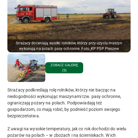
Strażacy doceniają wysiłki rolników, którzy przy użyciu maszyn
wykonują na polach pasy ochronne. Foto_KP PSP Pleszew
ZOBACZ GALERIĘ
(5)
Strażacy podkreślają rolę rolników, którzy nie bacząc na
niedogodności wykonując maszynami tzw. pasy ochronne,
ograniczają pożary na polach. Podpowiadają też
gospodarzom, co mają robić, by podnieść poziom swojego
bezpieczeństwa.
Z uwagi na wysokie temperatury, jak co rok dochodzi do wielu
pożarów na polach – w zbożach i na ścierniskach. W ich