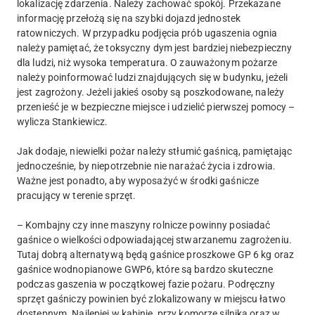
lokalizację zdarzenia. Należy zachować spokój. Przekazane
informację przełożą się na szybki dojazd jednostek
ratowniczych. W przypadku podjęcia prób ugaszenia ognia
należy pamiętać, że toksyczny dym jest bardziej niebezpieczny
dla ludzi, niż wysoka temperatura. O zauważonym pożarze
należy poinformować ludzi znajdujących się w budynku, jeżeli
jest zagrożony. Jeżeli jakieś osoby są poszkodowane, należy
przenieść je w bezpieczne miejsce i udzielić pierwszej pomocy –
wylicza Stankiewicz.
Jak dodaje, niewielki pożar należy stłumić gaśnicą, pamiętając
jednocześnie, by niepotrzebnie nie narażać życia i zdrowia.
Ważne jest ponadto, aby wyposażyć w środki gaśnicze
pracujący w terenie sprzęt.
– Kombajny czy inne maszyny rolnicze powinny posiadać
gaśnice o wielkości odpowiadającej stwarzanemu zagrożeniu.
Tutaj dobrą alternatywą będą gaśnice proszkowe GP 6 kg oraz
gaśnice wodnopianowe GWP6, które są bardzo skuteczne
podczas gaszenia w początkowej fazie pożaru. Podręczny
sprzęt gaśniczy powinien być zlokalizowany w miejscu łatwo
dostępnym. Najlepiej w kabinie, przy komorze silnika oraz w