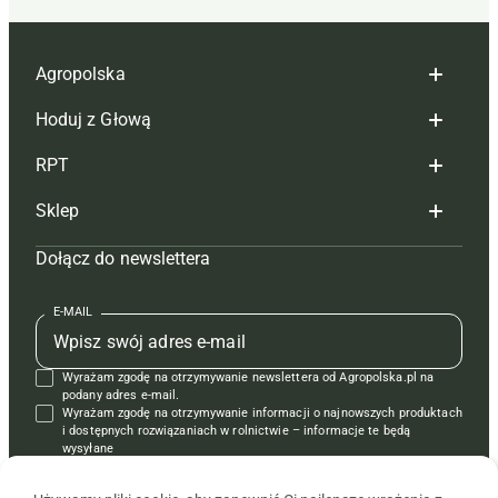
Agropolska
Hoduj z Głową
Redakcja
RPT
Reklama
Hoduj z głową bydło
Sklep
Tagi
Hoduj z głową świnie
Redakcja
Dołącz do newslettera
Mapa serwisu
Prenumerata
Prenumerata
Czasopisma i prenumerata
Kontakt
Redakcja
Reklama
Książki
E-MAIL
Regulamin
Kontakt
Kontakt
Regulamin
Wyrażam zgodę na otrzymywanie newslettera od Agropolska.pl na
Polityka prywatności
Reklama
Krzyżówki
podany adres e-mail.
Wyrażam zgodę na otrzymywanie informacji o najnowszych produktach
i dostępnych rozwiązaniach w rolnictwie – informacje te będą
wysyłane
od APRA sp. z o.o. w imieniu partnerów.