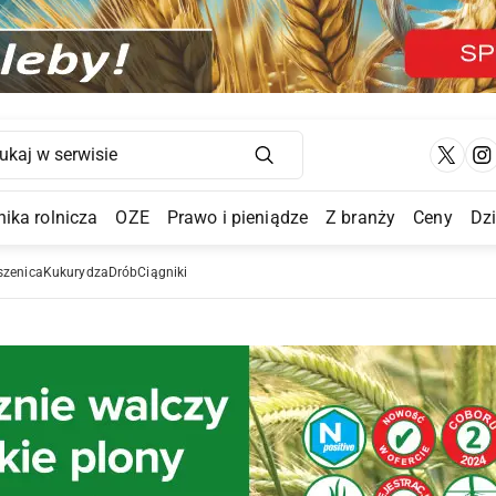
Main Navigation
ika rolnicza
OZE
Prawo i pieniądze
Z branży
Ceny
Dz
a Submenu
szenica
Kukurydza
Drób
Ciągniki