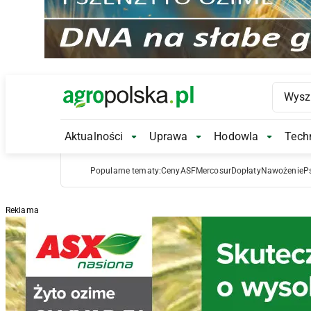
Main Logo
Aktualności
Uprawa
Hodowla
Techn
Aktualności Submenu
Uprawa Submenu
Hodowl
Popularne tematy:
Ceny
ASF
Mercosur
Dopłaty
Nawożenie
P
Reklama