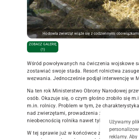
Hodowla zwierząt wiąże się z codziennymi obowiązkami
ZOBACZ GALERIĘ
(1)
Wśród powoływanych na ćwiczenia wojskowe są 
zostawiać swoje stada. Resort rolnictwa zasug
wezwania. Jednocześnie podjął interwencję w 
Na ten rok Ministerstwo Obrony Narodowej prz
osób. Okazuje się, o czym głośno zrobiło się m
m.in. rolnicy. Problem w tym, że charakterysty
nad zwierzętami, prowadzenia zabiegów agrotec
nieobecnością rolnika nawet tylko przez kilka d
Używamy plik
personalizow
W tej sprawie już w końcówce zeszłego roku Ma
reklamy. Aby 