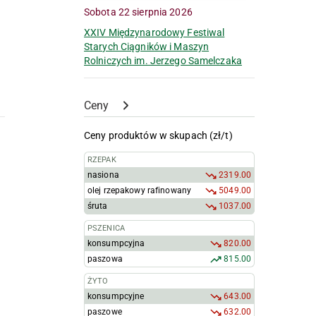
Sobota 22 sierpnia 2026
XXIV Międzynarodowy Festiwal
Starych Ciągników i Maszyn
Rolniczych im. Jerzego Samelczaka
Ceny
Ceny produktów w skupach (zł/t)
RZEPAK
nasiona
2319.00
olej rzepakowy rafinowany
5049.00
śruta
1037.00
PSZENICA
konsumpcyjna
820.00
paszowa
815.00
ŻYTO
konsumpcyjne
643.00
paszowe
632.00