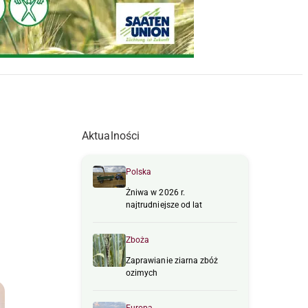
Aktualności
Polska
Żniwa w 2026 r.
najtrudniejsze od lat
Zboża
Zaprawianie ziarna zbóż
ozimych