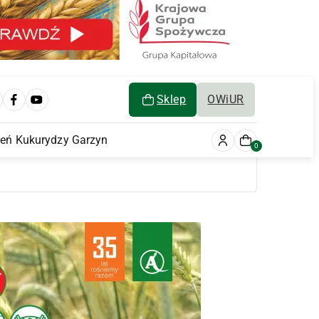
Sklep
OWiUR
ień Kukurydzy Garzyn
0