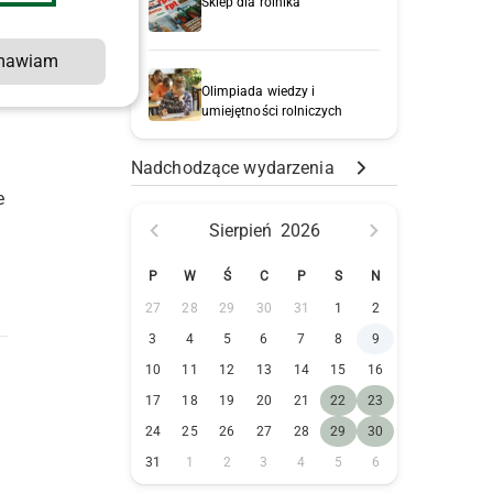
Sklep dla rolnika
y
mawiam
Olimpiada wiedzy i
umiejętności rolniczych
Nadchodzące wydarzenia
e
Sierpień
2026
P
W
Ś
C
P
S
N
27
28
29
30
31
1
2
3
4
5
6
7
8
9
10
11
12
13
14
15
16
17
18
19
20
21
22
23
24
25
26
27
28
29
30
31
1
2
3
4
5
6