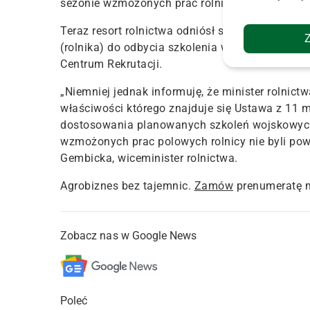
sezonie wzmożonych prac rolnicy nie byli powo
Teraz resort rolnictwa odniósł się do niego, i
(rolnika) do odbycia szkolenia wojskowego, is
Centrum Rekrutacji.
„Niemniej jednak informuję, że minister rolnict
właściwości którego znajduje się Ustawa z 11 m
dostosowania planowanych szkoleń wojskowych
wzmożonych prac polowych rolnicy nie byli pow
Gembicka, wiceminister rolnictwa.
Agrobiznes bez tajemnic.
Zamów
prenumeratę 
Zobacz nas w Google News
Poleć