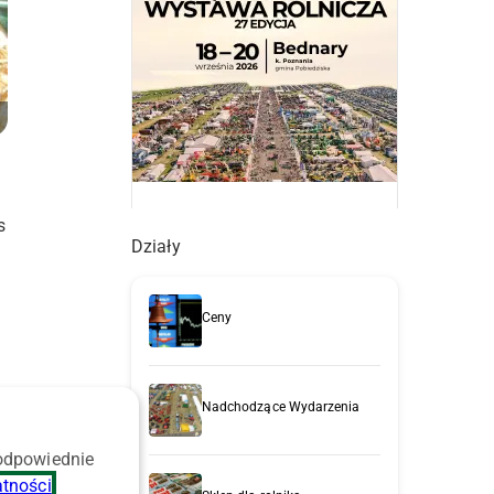
s
Działy
u
Ceny
Nadchodzące Wydarzenia
 odpowiednie
atności
.