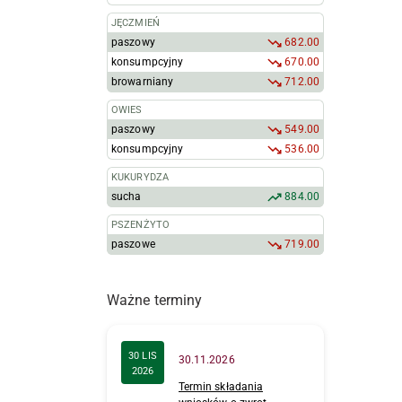
JĘCZMIEŃ
paszowy
682.00
konsumpcyjny
670.00
browarniany
712.00
OWIES
paszowy
549.00
konsumpcyjny
536.00
KUKURYDZA
sucha
884.00
PSZENŻYTO
paszowe
719.00
Ważne terminy
30 LIS
30.11.2026
2026
Termin składania