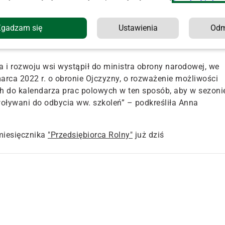
ływani na szkolenia wojskowe.
nformując, że od decyzji organu wojskowego o powołaniu osob
Zgadzam się
Ustawienia
Od
tnieje możliwość odwołania się do szefa Wojskowego
wa i rozwoju wsi wystąpił do ministra obrony narodowej, we
arca 2022 r. o obronie Ojczyzny, o rozważenie możliwości
 do kalendarza prac polowych w ten sposób, aby w sezoni
oływani do odbycia ww. szkoleń” – podkreśliła Anna
miesięcznika
"Przedsiębiorca Rolny"
już dziś