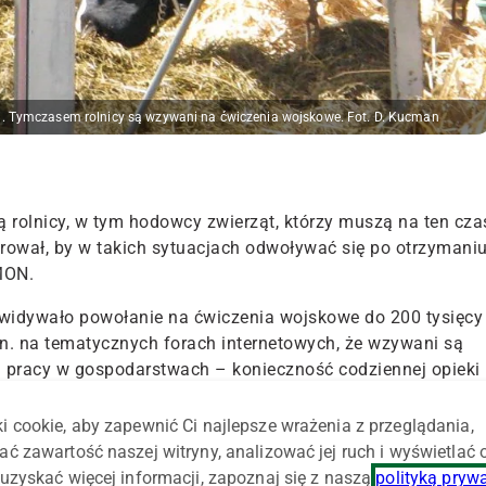
. Tymczasem rolnicy są wzywani na ćwiczenia wojskowe. Fot. D. Kucman
rolnicy, w tym hodowcy zwierząt, którzy muszą na ten cza
erował, by w takich sytuacjach odwoływać się po otrzymani
MON.
ewidywało powołanie na ćwiczenia wojskowe do 200 tysięcy
.in. na tematycznych forach internetowych, że wzywani są
ka pracy w gospodarstwach – konieczność codziennej opieki
hnicznych we właściwym czasie itp. – nie idzie w parze z
ni, jakie miałby on spędzić „w kamaszach”.
i cookie, aby zapewnić Ci najlepsze wrażenia z przeglądania,
ać zawartość naszej witryny, analizować jej ruch i wyświetlać
łopolska Izba Rolnicza złożyła wniosek, by zwłaszcza w
uzyskać więcej informacji, zapoznaj się z naszą
polityką pryw