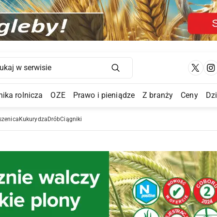
Main Navigation
ika rolnicza
OZE
Prawo i pieniądze
Z branży
Ceny
Dz
a Submenu
szenica
Kukurydza
Drób
Ciągniki