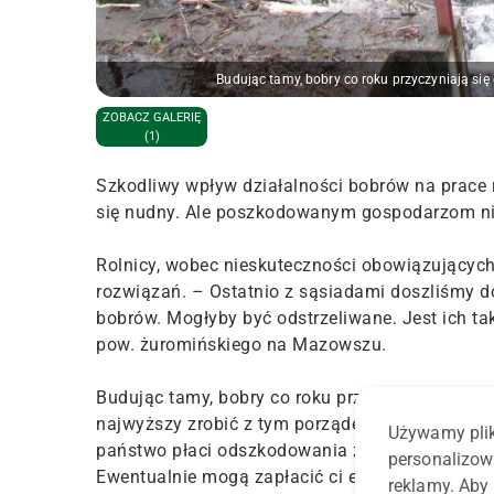
Budując tamy, bobry co roku przyczyniają s
ZOBACZ GALERIĘ
(1)
Szkodliwy wpływ działalności bobrów na prace 
się nudny. Ale poszkodowanym gospodarzom nie
Rolnicy, wobec nieskuteczności obowiązujących
rozwiązań. – Ostatnio z sąsiadami doszliśmy do
bobrów. Mogłyby być odstrzeliwane. Jest ich tak
pow. żuromińskiego na Mazowszu.
Budując tamy, bobry co roku przyczyniają się do
najwyższy zrobić z tym porządek. Liczę, że now
Używamy plik
państwo płaci odszkodowania za ich działalność
personalizow
Ewentualnie mogą zapłacić ci ekolodzy, co to t
reklamy. Aby 