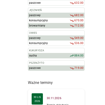
paszowe
632.00
JĘCZMIEŃ
paszowy
682.00
konsumpcyjny
670.00
browarniany
712.00
OWIES
paszowy
549.00
konsumpcyjny
536.00
KUKURYDZA
sucha
884.00
PSZENŻYTO
paszowe
719.00
Ważne terminy
30 LIS
30.11.2026
2026