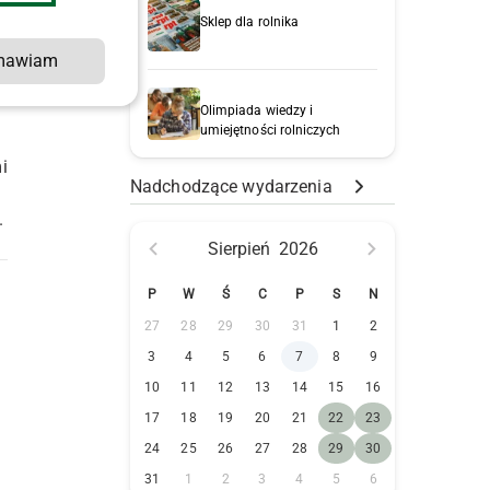
Sklep dla rolnika
mawiam
Olimpiada wiedzy i
umiejętności rolniczych
i
Nadchodzące wydarzenia
.
Sierpień
2026
P
W
Ś
C
P
S
N
27
28
29
30
31
1
2
3
4
5
6
7
8
9
10
11
12
13
14
15
16
17
18
19
20
21
22
23
24
25
26
27
28
29
30
31
1
2
3
4
5
6