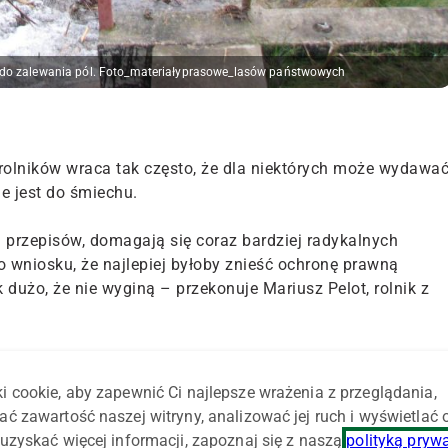
ię do zalewania pól. Foto_materiałyprasowe_lasów państwowych
rolników wraca tak często, że dla niektórych może wydawa
 jest do śmiechu.
 przepisów, domagają się coraz bardziej radykalnych
 wniosku, że najlepiej byłoby znieść ochronę prawną
 dużo, że nie wyginą – przekonuje Mariusz Pelot, rolnik z
 zalewania pól i narażają rolników na spore straty. – Czas
i ministrowie pozwolą na zabijanie bobrów. Albo niech
i cookie, aby zapewnić Ci najlepsze wrażenia z przeglądania,
. Tylko godne odszkodowania, a nie takie, jak za suszę.
ać zawartość naszej witryny, analizować jej ruch i wyświetlać
ak te bobry bronią – wskazuje nasz rozmówca.
uzyskać więcej informacji, zapoznaj się z naszą
polityką pryw