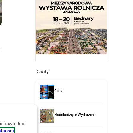
ć
Działy
Ceny
Nadchodzące Wydarzenia
 odpowiednie
atności
.