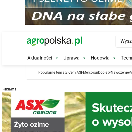
Main Logo
Aktualności
Uprawa
Hodowla
Techn
Aktualności Submenu
Uprawa Submenu
Hodowl
Popularne tematy:
Ceny
ASF
Mercosur
Dopłaty
Nawożenie
P
Reklama