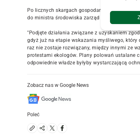
Po licznych skargach gospodarzy o wyjęcie bo
do ministra środowiska zarząd Dolnośląskiej Izb
"Podjęte działania związane z uzyskaniem zgod
gdyż już na etapie wskazania myśliwego, który 
raz nie zostaje rozwiązany, między innymi ze w
protestami ekologów. Plany polowań ustalane co
odpowiednie władze byłyby wystarczającą ochr
Zobacz nas w Google News
Poleć