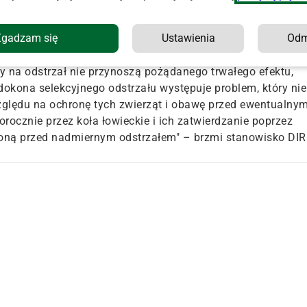
brów spod ochrony i przywrócenie nań polowań zaapelował
Zgadzam się
Ustawienia
Od
y Rolniczej.
y na odstrzał nie przynoszą pożądanego trwałego efektu,
dokona selekcyjnego odstrzału występuje problem, który nie
zględu na ochronę tych zwierząt i obawę przed ewentualnym
rocznie przez koła łowieckie i ich zatwierdzanie poprzez
oną przed nadmiernym odstrzałem" – brzmi stanowisko DIR