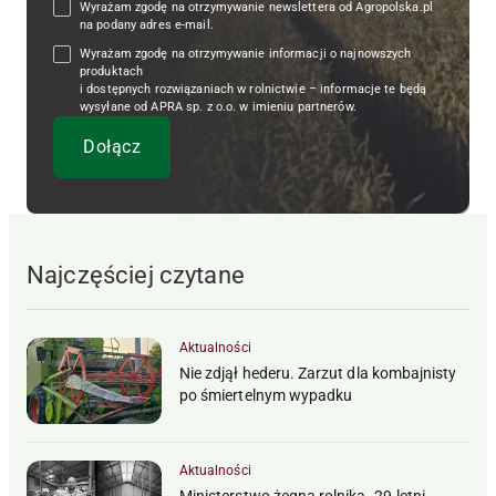
Wyrażam zgodę na otrzymywanie newslettera od Agropolska.pl
na podany adres e-mail.
Wyrażam zgodę na otrzymywanie informacji o najnowszych
produktach
i dostępnych rozwiązaniach w rolnictwie – informacje te będą
wysyłane od APRA sp. z o.o. w imieniu partnerów.
Najczęściej czytane
Aktualności
Nie zdjął hederu. Zarzut dla kombajnisty
po śmiertelnym wypadku
Aktualności