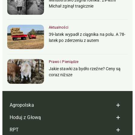
Ministerstwo żegna rolnika. 29-letni
Michał zginął tragicznie
Aktualności
39-latek wypadł z ciągnika na polu. A 78-
latek po zderzeniu z autem
Prawo i Pieniądze
Jakie stawki za bydło rzeźne? Ceny są
coraz niższe
Agropolska
Hoduj z Głową
Redakcja
RPT
Reklama
Hoduj z głową bydło