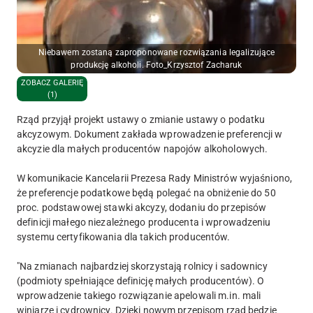
Niebawem zostaną zaproponowane rozwiązania legalizujące
produkcję alkoholi. Foto_Krzysztof Zacharuk
ZOBACZ GALERIĘ
(1)
Rząd przyjął projekt ustawy o zmianie ustawy o podatku
akcyzowym. Dokument zakłada wprowadzenie preferencji w
akcyzie dla małych producentów napojów alkoholowych.
W komunikacie Kancelarii Prezesa Rady Ministrów wyjaśniono,
że preferencje podatkowe będą polegać na obniżenie do 50
proc. podstawowej stawki akcyzy, dodaniu do przepisów
definicji małego niezależnego producenta i wprowadzeniu
systemu certyfikowania dla takich producentów.
"Na zmianach najbardziej skorzystają rolnicy i sadownicy
(podmioty spełniające definicję małych producentów). O
wprowadzenie takiego rozwiązanie apelowali m.in. mali
winiarze i cydrownicy. Dzięki nowym przepisom rząd będzie