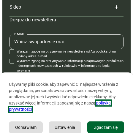
Sklep
Tagi
Hoduj z głową świnie
Redakcja
Dołącz do newslettera
Mapa serwisu
Prenumerata
Prenumerata
Czasopisma i prenumerata
Kontakt
Redakcja
Reklama
Książki
E-MAIL
Regulamin
Kontakt
Kontakt
Regulamin
Wyrażam zgodę na otrzymywanie newslettera od Agropolska.pl na
Polityka prywatności
Reklama
Krzyżówki
podany adres e-mail.
Wyrażam zgodę na otrzymywanie informacji o najnowszych produktach
i dostępnych rozwiązaniach w rolnictwie – informacje te będą
wysyłane
od APRA sp. z o.o. w imieniu partnerów.
Używamy pliki cookie, aby zapewnić Ci najlepsze wrażenia z
przeglądania, personalizować zawartość naszej witryny,
analizować jej ruch i wyświetlać odpowiednie reklamy. Aby
uzyskać więcej informacji, zapoznaj się z naszą
polityką
prywatności
.
Odmawiam
Ustawienia
Zgadzam się
Copyright © 2026 Agencja Promocji Rolnictwa i Agrobiznesu APRA