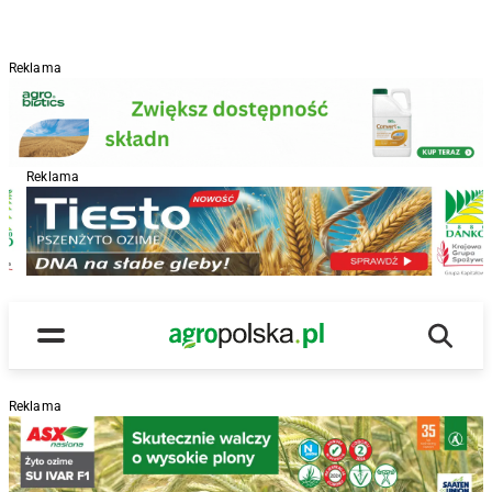
Reklama
Reklama
R
Wyszu
Main Logo
Menu
Reklama