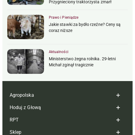
Przygnieciony traktorzysta zmarł
Prawo i Pieniądze
Jakie stawki za bydło rzeźne? Ceny są
coraz niższe
Aktualności
Ministerstwo żegna rolnika. 29-letni
Michał zginął tragicznie
Agropolska
Hoduj z Głową
Redakcja
RPT
Reklama
Hoduj z głową bydło
Sklep
Tagi
Hoduj z głową świnie
Redakcja