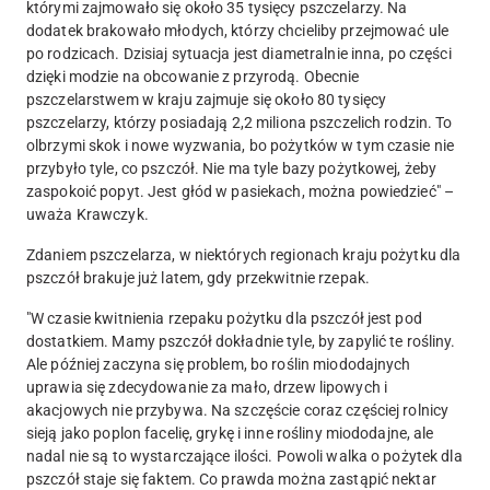
którymi zajmowało się około 35 tysięcy pszczelarzy. Na
dodatek brakowało młodych, którzy chcieliby przejmować ule
po rodzicach. Dzisiaj sytuacja jest diametralnie inna, po części
dzięki modzie na obcowanie z przyrodą. Obecnie
pszczelarstwem w kraju zajmuje się około 80 tysięcy
pszczelarzy, którzy posiadają 2,2 miliona pszczelich rodzin. To
olbrzymi skok i nowe wyzwania, bo pożytków w tym czasie nie
przybyło tyle, co pszczół. Nie ma tyle bazy pożytkowej, żeby
zaspokoić popyt. Jest głód w pasiekach, można powiedzieć" –
uważa Krawczyk.
Zdaniem pszczelarza, w niektórych regionach kraju pożytku dla
pszczół brakuje już latem, gdy przekwitnie rzepak.
"W czasie kwitnienia rzepaku pożytku dla pszczół jest pod
dostatkiem. Mamy pszczół dokładnie tyle, by zapylić te rośliny.
Ale później zaczyna się problem, bo roślin miododajnych
uprawia się zdecydowanie za mało, drzew lipowych i
akacjowych nie przybywa. Na szczęście coraz częściej rolnicy
sieją jako poplon facelię, grykę i inne rośliny miododajne, ale
nadal nie są to wystarczające ilości. Powoli walka o pożytek dla
pszczół staje się faktem. Co prawda można zastąpić nektar