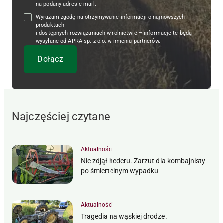
na podany adres e-mail.
Wyrażam zgodę na otrzymywanie informacji o najnowszych
produktach
i dostępnych rozwiązaniach w rolnictwie – informacje te będą
wysyłane od APRA sp. z o.o. w imieniu partnerów.
Najczęściej czytane
Aktualności
Nie zdjął hederu. Zarzut dla kombajnisty
po śmiertelnym wypadku
Aktualności
Tragedia na wąskiej drodze.