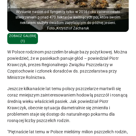
Wysianie nasion od Syngenty tylko w 2016 roku zaowocowało
stworzeniem ponad 470 hektarów kwitnących pól, które swoim
nektarem służyły owadom zapylającym do późnej jesieni.
Foto_Krzysztof Zacharuk
ZOBACZ GALERIĘ
(1)
W Polsce rodzinom pszczelim brakuje bazy pożytkowej. Można
powiedzieć, że w pasiekach panuje głód – powiedział Piotr
Krawczyk, prezes Regionalnego Związku Pszczelarzy w
Częstochowie i członek doradców ds. pszczelarstwa przy
Ministrze Rolnictwa.
Jeszcze kilkanaście lat temu polscy pszczelarze martwili się
coraz mniejszym zainteresowaniem hodowlą pszczół i rosnącą
średnią wieku właścicieli pasiek. Jak powiedział Piotr
Krawczyk, obecnie sytuacja diametralnie się zmieniła i
problemem staje się dostęp do naturalnego pokarmu dla
rosnącej liczby pszczelich rodzin.
"Piętnaście lat temu w Polsce mieliśmy milion pszczelich rodzin,