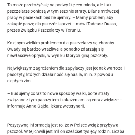
To może przełożyć się na podwyżkę cen miodu, ale i tak
pszczelarze poniosą w tym sezonie straty. Bilans mrówczej
pracy w pasiekach będzie ujemny. – Mamy problem, aby
zakupić paszę dla pszczół i sprzęt – mówi Tadeusz Dussa,
prezes Związku Pszczelarzy w Toruniu.
Kolejnym wielkim problemem dla pszczelarzy są choroby.
Owady są bardzo wrażliwe, a ponadto zdarzają się
niewłaściwe opryski, w wyniku których giną pszczoły.
Największym zagrożeniem dla zapylaczy jest jednak warroza i
pasożyty, których działalność się nasila, m.in. z powodu
ciepłych zim.
– Budujemy coraz to nowe sposoby walki, bo te straty
związane z tym pasożytem i zakażeniami są coraz większe –
informuje Anna Gajda, lekarz weterynarii.
Pozytywną informacją jest to, że w Polsce wciąż przybywa
pszczół. W tej chwili jest milion sześćset tysięcy rodzin. Liczba