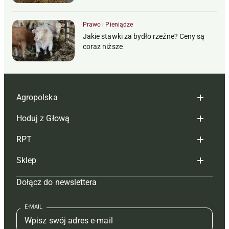
Prawo i Pieniądze
Jakie stawki za bydło rzeźne? Ceny są
coraz niższe
Agropolska
Hoduj z Głową
Redakcja
RPT
Reklama
Hoduj z głową bydło
Sklep
Tagi
Hoduj z głową świnie
Redakcja
Dołącz do newslettera
Mapa serwisu
Prenumerata
Prenumerata
Czasopisma i prenumerata
Kontakt
Redakcja
Reklama
Książki
E-MAIL
Regulamin
Kontakt
Kontakt
Regulamin