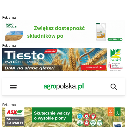
Reklama
Reklama
R
Wyszu
Main Logo
Menu
Reklama