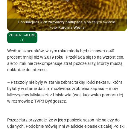
Populacje dzikich zapylaczy podupadają na całym świecie.
Foto_Karolina Weyna
ZOBACZ GALERIĘ
(1)
Według szacunków, w tym roku miodu będzie nawet o 40
procent mniej niż w 2019 roku. Przekłada się to na wzrost cen,
ale to i tak nie zrekompensuje strat pszczelarzy, którzy muszą
dokładać do interesu.
– Pszczoły nie były w stanie zebrać takiej ilości nektaru, która
byłaby w stanie dać im możliwość zrobienia zapasu – mówi
Mieczysław Misiaszek z Unisławia (woj. kujawsko-pomorskie)
w rozmowie z TVP3 Bydgoszcz.
Pszczelarz przyznaje, że w jego pasiecie sezon nie należy do
udanych. Podobnie mówią inni właściciele pasiek z całej Polski.