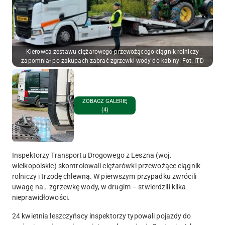
Kierowca zestawu ciężarowego przewożącego ciągnik rolniczy
zapomniał po zakupach zabrać zgrzewki wody do kabiny. Fot. ITD
ZOBACZ GALERIĘ
(4)
Inspektorzy Transportu Drogowego z Leszna (woj.
wielkopolskie) skontrolowali ciężarówki przewożące ciągnik
rolniczy i trzodę chlewną. W pierwszym przypadku zwrócili
uwagę na… zgrzewkę wody, w drugim – stwierdzili kilka
nieprawidłowości.
24 kwietnia leszczyńscy inspektorzy typowali pojazdy do