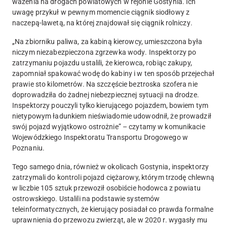
ważenia na drogach powiatowych w rejonie Gostynia. Ich
uwagę przykuł w pewnym momencie
ciągnik siodłowy z
naczepą-lawetą, na której znajdował się ciągnik rolniczy
.
„
Na zbiorniku paliwa, za kabiną kierowcy, umieszczona była
niczym niezabezpieczona zgrzewka wody
. Inspektorzy po
zatrzymaniu pojazdu ustalili, że kierowca, robiąc zakupy,
zapomniał spakować wodę do kabiny i w ten sposób przejechał
prawie sto kilometrów. Na szczęście beztroska szofera nie
doprowadziła do żadnej niebezpiecznej sytuacji na drodze.
Inspektorzy pouczyli tylko kierującego pojazdem, bowiem tym
nietypowym ładunkiem nieświadomie udowodnił, że prowadził
swój pojazd wyjątkowo ostrożnie” – czytamy w komunikacie
Wojewódzkiego Inspektoratu Transportu Drogowego w
Poznaniu.
Tego samego dnia, również w okolicach Gostynia,
inspektorzy
zatrzymali do kontroli pojazd ciężarowy, którym trzodę chlewną
w liczbie 105 sztuk przewoził osobiście hodowca z powiatu
ostrowskiego
. Ustalili na podstawie systemów
teleinformatycznych, że kierujący posiadał co prawda formalne
uprawnienia do przewozu zwierząt, ale w 2020 r. wygasły mu