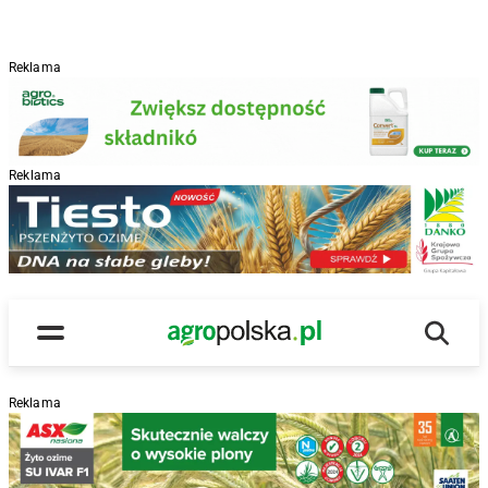
Reklama
Reklama
R
Wyszu
Main Logo
Menu
Reklama