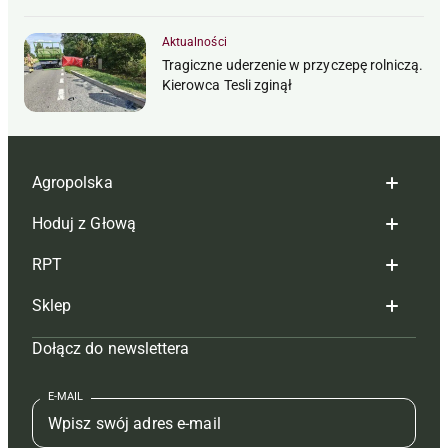
Aktualności
Tragiczne uderzenie w przyczepę rolniczą.
Kierowca Tesli zginął
Agropolska
Hoduj z Głową
Redakcja
RPT
Reklama
Hoduj z głową bydło
Sklep
Tagi
Hoduj z głową świnie
Redakcja
Dołącz do newslettera
Mapa serwisu
Prenumerata
Prenumerata
Czasopisma i prenumerata
Kontakt
Redakcja
Reklama
Książki
E-MAIL
Regulamin
Kontakt
Kontakt
Regulamin