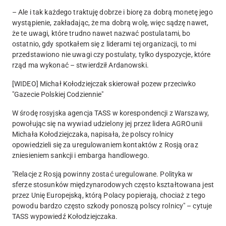
– Ale i tak każdego traktuję dobrze i biorę za dobrą monetę jego
wystąpienie, zakładając, że ma dobrą wolę, więc sądzę nawet,
że te uwagi, które trudno nawet nazwać postulatami, bo
ostatnio, gdy spotkałem się z liderami tej organizacji, to mi
przedstawiono nie uwagi czy postulaty, tylko dyspozycje, które
rząd ma wykonać – stwierdził Ardanowski.
[WIDEO] Michał Kołodziejczak skierował pozew przeciwko
"Gazecie Polskiej Codziennie"
W środę rosyjska agencja TASS w korespondencji z Warszawy,
powołując się na wywiad udzielony jej przez lidera AGROunii
Michała Kołodziejczaka, napisała, że polscy rolnicy
opowiedzieli się za uregulowaniem kontaktów z Rosją oraz
zniesieniem sankcji i embarga handlowego.
"Relacje z Rosją powinny zostać uregulowane. Polityka w
sferze stosunków międzynarodowych często kształtowana jest
przez Unię Europejską, którą Polacy popierają, chociaż z tego
powodu bardzo często szkody ponoszą polscy rolnicy" – cytuje
TASS wypowiedź Kołodziejczaka.