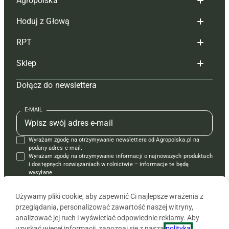
Agropolska
Hoduj z Głową
Redakcja
RPT
Reklama
Hoduj z głową bydło
Sklep
Tagi
Hoduj z głową świnie
Redakcja
Dołącz do newslettera
Mapa serwisu
Prenumerata
Prenumerata
Czasopisma i prenumerata
Kontakt
Redakcja
Reklama
Książki
E-MAIL
Regulamin
Kontakt
Kontakt
Regulamin
Wyrażam zgodę na otrzymywanie newslettera od Agropolska.pl na
Polityka prywatności
Reklama
Krzyżówki
podany adres e-mail.
Wyrażam zgodę na otrzymywanie informacji o najnowszych produktach
i dostępnych rozwiązaniach w rolnictwie – informacje te będą
wysyłane
od APRA sp. z o.o. w imieniu partnerów.
Używamy pliki cookie, aby zapewnić Ci najlepsze wrażenia z
przeglądania, personalizować zawartość naszej witryny,
analizować jej ruch i wyświetlać odpowiednie reklamy. Aby
uzyskać więcej informacji, zapoznaj się z naszą
polityką