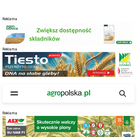
Reklama
Reklama
R
Wyszu
Main Logo
Menu
Reklama