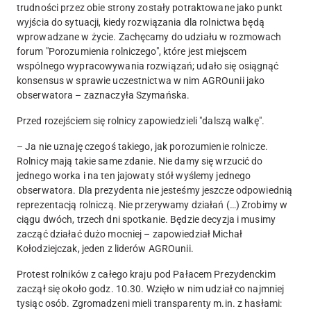
trudności przez obie strony zostały potraktowane jako punkt
wyjścia do sytuacji, kiedy rozwiązania dla rolnictwa będą
wprowadzane w życie. Zachęcamy do udziału w rozmowach
forum "Porozumienia rolniczego", które jest miejscem
wspólnego wypracowywania rozwiązań; udało się osiągnąć
konsensus w sprawie uczestnictwa w nim AGROunii jako
obserwatora – zaznaczyła Szymańska.
Przed rozejściem się rolnicy zapowiedzieli "dalszą walkę".
– Ja nie uznaję czegoś takiego, jak porozumienie rolnicze.
Rolnicy mają takie same zdanie. Nie damy się wrzucić do
jednego worka i na ten jajowaty stół wyślemy jednego
obserwatora. Dla prezydenta nie jesteśmy jeszcze odpowiednią
reprezentacją rolniczą. Nie przerywamy działań (…) Zrobimy w
ciągu dwóch, trzech dni spotkanie. Będzie decyzja i musimy
zacząć działać dużo mocniej – zapowiedział Michał
Kołodziejczak, jeden z liderów AGROunii.
Protest rolników z całego kraju pod Pałacem Prezydenckim
zaczął się około godz. 10.30. Wzięło w nim udział co najmniej
tysiąc osób. Zgromadzeni mieli transparenty m.in. z hasłami: