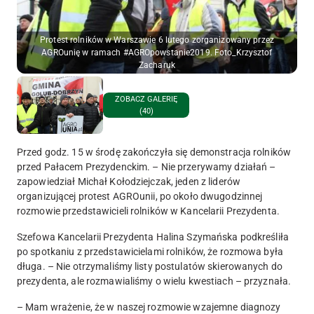
Protest rolników w Warszawie 6 lutego zorganizowany przez
AGROunię w ramach #AGROpowstanie2019. Foto_Krzysztof
Zacharuk
ZOBACZ GALERIĘ
(40)
Przed godz. 15 w środę zakończyła się demonstracja rolników
przed Pałacem Prezydenckim. – Nie przerywamy działań –
zapowiedział Michał Kołodziejczak, jeden z liderów
organizującej protest AGROunii, po około dwugodzinnej
rozmowie przedstawicieli rolników w Kancelarii Prezydenta.
Szefowa Kancelarii Prezydenta Halina Szymańska podkreśliła
po spotkaniu z przedstawicielami rolników, że rozmowa była
długa. – Nie otrzymaliśmy listy postulatów skierowanych do
prezydenta, ale rozmawialiśmy o wielu kwestiach – przyznała.
– Mam wrażenie, że w naszej rozmowie wzajemne diagnozy