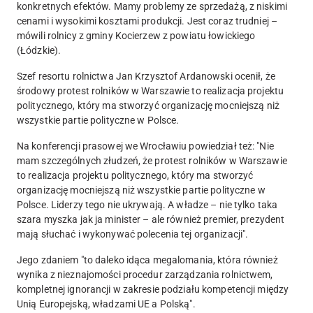
konkretnych efektów. Mamy problemy ze sprzedażą, z niskimi
cenami i wysokimi kosztami produkcji. Jest coraz trudniej –
mówili rolnicy z gminy Kocierzew z powiatu łowickiego
(Łódzkie).
Szef resortu rolnictwa Jan Krzysztof Ardanowski ocenił, że
środowy protest rolników w Warszawie to realizacja projektu
politycznego, który ma stworzyć organizację mocniejszą niż
wszystkie partie polityczne w Polsce.
Na konferencji prasowej we Wrocławiu powiedział też: "Nie
mam szczególnych złudzeń, że protest rolników w Warszawie
to realizacja projektu politycznego, który ma stworzyć
organizację mocniejszą niż wszystkie partie polityczne w
Polsce. Liderzy tego nie ukrywają. A władze – nie tylko taka
szara myszka jak ja minister – ale również premier, prezydent
mają słuchać i wykonywać polecenia tej organizacji".
Jego zdaniem "to daleko idąca megalomania, która również
wynika z nieznajomości procedur zarządzania rolnictwem,
kompletnej ignorancji w zakresie podziału kompetencji między
Unią Europejską, władzami UE a Polską".