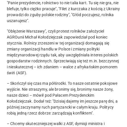
"Panie prezydencie, rolnictwo to nie talia kart. Tu się nie gra, nie
blefuje, tylko ciężko pracuje", "Filet z kurczaka z kością z Ukrainy
prowadzi do zguby polskie rodziny", "Głód poczujesz, rolnika
uszanujesz".
"Oblężenie Warszawy", czyli protest rolników założyciel
AGROunii Michał Kołodziejczak zapowiedział pod koniec
stycznia. Rolnicy zrzeszeni w tej organizacji domagają się
zmiany organizacji handlu w Polsce i zmiany polityki
międzynarodowej rządu tak, aby uwzględniała interes polskich
gospodarstw rodzinnych. Sprzeciwiają się też m.in. bezczynnej
i nieskutecznej – ich zdaniem – walce z afrykańskim pomorem
świń (ASF).
– Skończył się czas ma półśrodki. To nasze ostatnie pokojowe
wyjście. Nie straszymy, ale bronimy się, bronimy nasze żony,
nasze dzieci – mówił pod Pałacem Prezydenckim
Kołodziejczak. Dodał też: "Dzisiaj dajemy im jeszcze parę dni, a
później zaczynamy ruch partyzancki w całym kraju. Politycy
robią jedną rzecz dobrze: zarządzają konfliktem".
– Chcemy skuteczniejszej walki z ASF, dymisji ministra i