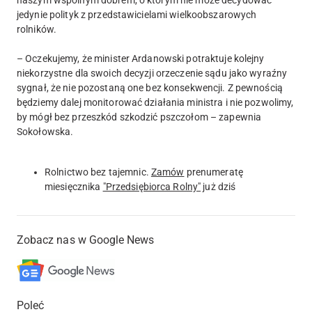
naszym wspólnym dobrem, o którym nie może decydować
jedynie polityk z przedstawicielami wielkoobszarowych
rolników.
– Oczekujemy, że minister Ardanowski potraktuje kolejny
niekorzystne dla swoich decyzji orzeczenie sądu jako wyraźny
sygnał, że nie pozostaną one bez konsekwencji. Z pewnością
będziemy dalej monitorować działania ministra i nie pozwolimy,
by mógł bez przeszkód szkodzić pszczołom – zapewnia
Sokołowska.
Rolnictwo bez tajemnic.
Zamów
prenumeratę
miesięcznika
"Przedsiębiorca Rolny"
już dziś
Zobacz nas w Google News
Poleć