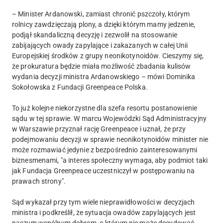
– Minister Ardanowski, zamiast chronić pszczoły, którym
rolnicy zawdzięczają plony, a dzięki którym mamy jedzenie,
podjął skandaliczną decyzję i zezwolił na stosowanie
zabijających owady zapylające i zakazanych w całej Unii
Europejskiej środków z grupy neonikotynoidów. Cieszymy się,
że prokuratura będzie miała możliwość zbadania kulisów
wydania decyzji ministra Ardanowskiego – mówi Dominika
Sokołowska z Fundacji Greenpeace Polska.
To już kolejne niekorzystne dla szefa resortu postanowienie
sądu w tej sprawie. W marcu Wojewódzki Sąd Administracyjny
w Warszawie przyznał rację Greenpeace i uznał, że przy
podejmowaniu decyzji w sprawie neonikotynoidów minister nie
może rozmawiać jedynie z bezpośrednio zainteresowanymi
biznesmenami, "a interes społeczny wymaga, aby podmiot taki
jak Fundacja Greenpeace uczestniczył w postępowaniu na
prawach strony".
Sąd wykazał przy tym wiele nieprawidłowości w decyzjach
ministra i podkreślił, że sytuacja owadów zapylających jest