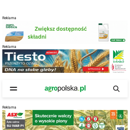
Reklama
Reklama
R
Wyszu
Main Logo
Menu
Reklama