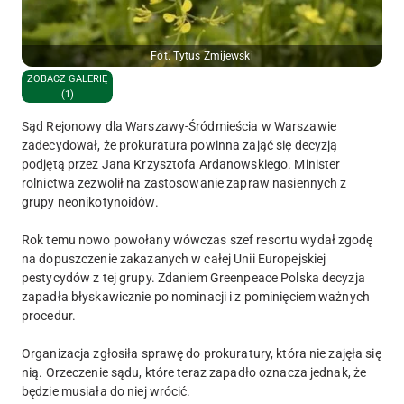
Fot. Tytus Żmijewski
ZOBACZ GALERIĘ
(1)
Sąd Rejonowy dla Warszawy-Śródmieścia w Warszawie
zadecydował, że prokuratura powinna zająć się decyzją
podjętą przez Jana Krzysztofa Ardanowskiego. Minister
rolnictwa
zezwolił na zastosowanie zapraw nasiennych z
grupy neonikotynoidów
.
Rok temu nowo powołany wówczas szef resortu wydał zgodę
na dopuszczenie zakazanych w całej Unii Europejskiej
pestycydów z tej grupy. Zdaniem Greenpeace Polska decyzja
zapadła błyskawicznie po nominacji i z pominięciem ważnych
procedur.
Organizacja zgłosiła sprawę do prokuratury, która nie zajęła się
nią. Orzeczenie sądu, które teraz zapadło oznacza jednak, że
będzie musiała do niej wrócić.