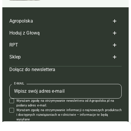
Agropolska
Hoduj z Głową
Redakcja
RPT
Reklama
Hoduj z głową bydło
Sklep
Tagi
Hoduj z głową świnie
Redakcja
Dołącz do newslettera
Mapa serwisu
Prenumerata
Prenumerata
Czasopisma i prenumerata
Kontakt
Redakcja
Reklama
Książki
E-MAIL
Regulamin
Kontakt
Kontakt
Regulamin
Wyrażam zgodę na otrzymywanie newslettera od Agropolska.pl na
Polityka prywatności
Reklama
Krzyżówki
podany adres e-mail.
Wyrażam zgodę na otrzymywanie informacji o najnowszych produktach
i dostępnych rozwiązaniach w rolnictwie – informacje te będą
wysyłane
od APRA sp. z o.o. w imieniu partnerów.