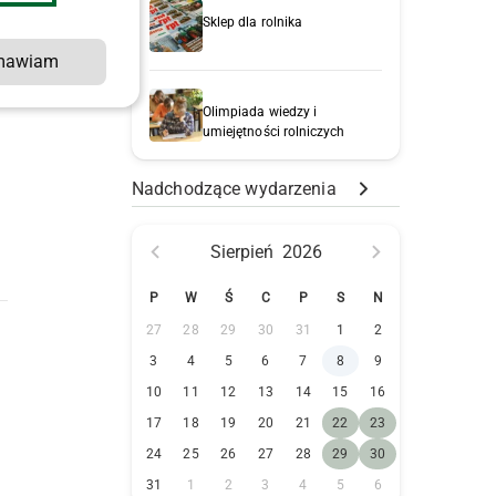
Sklep dla rolnika
mawiam
Olimpiada wiedzy i
umiejętności rolniczych
Nadchodzące wydarzenia
Sierpień
2026
P
W
Ś
C
P
S
N
27
28
29
30
31
1
2
3
4
5
6
7
8
9
10
11
12
13
14
15
16
17
18
19
20
21
22
23
24
25
26
27
28
29
30
31
1
2
3
4
5
6