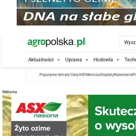
Main Logo
Aktualności
Uprawa
Hodowla
Techn
Aktualności Submenu
Uprawa Submenu
Hodowl
Popularne tematy:
Ceny
ASF
Mercosur
Dopłaty
Nawożenie
P
Reklama