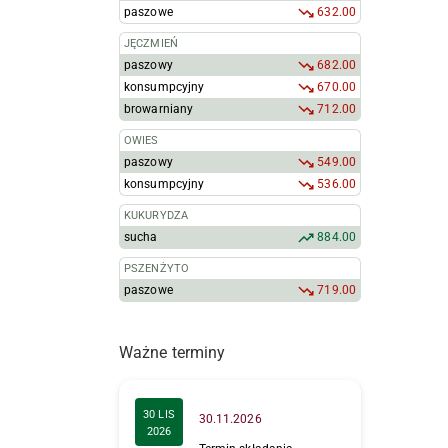
paszowe
632.00
JĘCZMIEŃ
paszowy
682.00
konsumpcyjny
670.00
browarniany
712.00
OWIES
paszowy
549.00
konsumpcyjny
536.00
KUKURYDZA
sucha
884.00
PSZENŻYTO
paszowe
719.00
Ważne terminy
30 LIS
30.11.2026
2026