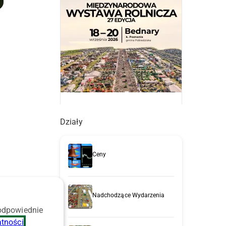
Działy
Ceny
Nadchodzące Wydarzenia
 odpowiednie
atności
.