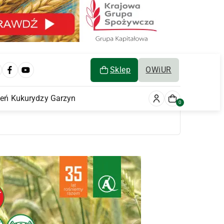
Sklep
OWiUR
ień Kukurydzy Garzyn
0