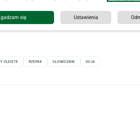
Zgadzam się
Ustawienia
Od
Y OLEISTE
RZEPAK
SŁONECZNIK
SOJA