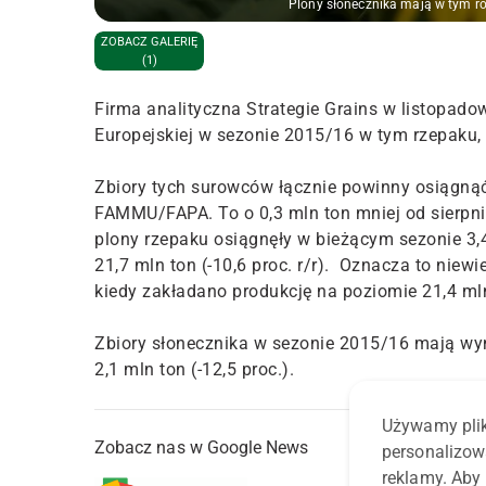
Plony słonecznika mają w tym rok
ZOBACZ GALERIĘ
(1)
Firma analityczna Strategie Grains w listopado
Europejskiej w sezonie 2015/16 w tym rzepaku, 
Zbiory tych surowców łącznie powinny osiągnąć
FAMMU/FAPA. To o 0,3 mln ton mniej od sierpni
plony rzepaku osiągnęły w bieżącym sezonie 3,4 
21,7 mln ton (-10,6 proc. r/r). Oznacza to niew
kiedy zakładano produkcję na poziomie 21,4 ml
Zbiory słonecznika w sezonie 2015/16 mają wynieś
2,1 mln ton (-12,5 proc.).
Używamy plik
Zobacz nas w Google News
personalizow
reklamy. Aby 