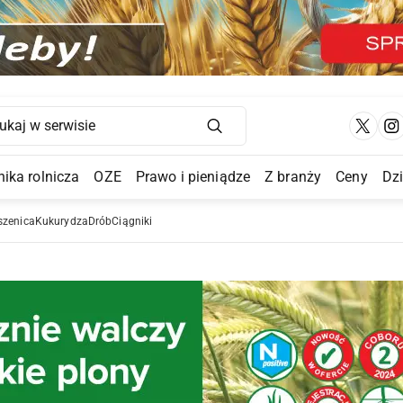
Main Navigation
ika rolnicza
OZE
Prawo i pieniądze
Z branży
Ceny
Dz
a Submenu
szenica
Kukurydza
Drób
Ciągniki