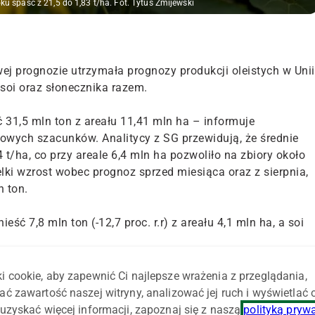
u spaść z 21,5 do 1,83 t/ha. Fot. Tytus Żmijewski
wej prognozie utrzymała prognozy produkcji oleistych w Unii
soi oraz słonecznika razem.
 31,5 mln ton z areału 11,41 mln ha – informuje
owych szacunków. Analitycy z SG przewidują, że średnie
t/ha, co przy areale 6,4 mln ha pozwoliło na zbiory około
ielki wzrost wobec prognoz sprzed miesiąca oraz z sierpnia,
n ton.
ć 7,8 mln ton (-12,7 proc. r.r) z areału 4,1 mln ha, a soi
i cookie, aby zapewnić Ci najlepsze wrażenia z przeglądania,
ać zawartość naszej witryny, analizować jej ruch i wyświetlać
uzyskać więcej informacji, zapoznaj się z naszą
polityką pryw