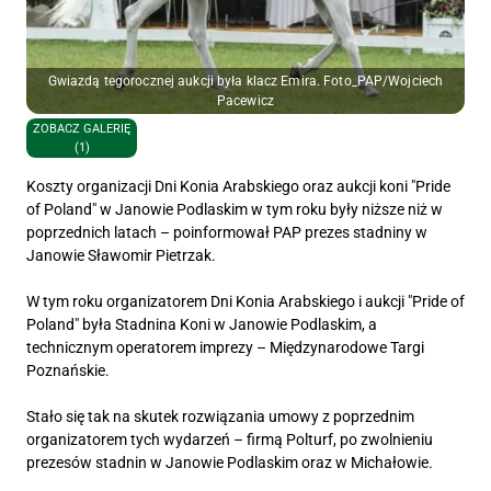
Gwiazdą tegorocznej aukcji była klacz Emira. Foto_PAP/Wojciech
Pacewicz
ZOBACZ GALERIĘ
(1)
Koszty organizacji Dni Konia Arabskiego oraz aukcji koni "Pride
of Poland" w Janowie Podlaskim w tym roku były niższe niż w
poprzednich latach – poinformował PAP prezes stadniny w
Janowie Sławomir Pietrzak.
W tym roku organizatorem Dni Konia Arabskiego i aukcji "Pride of
Poland" była Stadnina Koni w Janowie Podlaskim, a
technicznym operatorem imprezy – Międzynarodowe Targi
Poznańskie.
Stało się tak na skutek rozwiązania umowy z poprzednim
organizatorem tych wydarzeń – firmą Polturf, po zwolnieniu
prezesów stadnin w Janowie Podlaskim oraz w Michałowie.