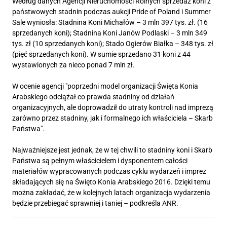
Według danych Agencji Nieruchomości Rolnych sprzedaż koni z
państwowych stadnin podczas aukcji Pride of Poland i Summer
Sale wyniosła: Stadnina Koni Michałów – 3 mln 397 tys. zł. (16
sprzedanych koni); Stadnina Koni Janów Podlaski – 3 mln 349
tys. zł (10 sprzedanych koni); Stado Ogierów Białka – 348 tys. zł
(pięć sprzedanych koni). W sumie sprzedano 31 koni z 44
wystawionych za nieco ponad 7 mln zł.
W ocenie agencji "poprzedni model organizacji Święta Konia
Arabskiego odciążał co prawda stadniny od działań
organizacyjnych, ale doprowadził do utraty kontroli nad imprezą
zarówno przez stadniny, jak i formalnego ich właściciela – Skarb
Państwa".
Najważniejsze jest jednak, że w tej chwili to stadniny koni i Skarb
Państwa są pełnym właścicielem i dysponentem całości
materiałów wypracowanych podczas cyklu wydarzeń i imprez
składających się na Święto Konia Arabskiego 2016. Dzięki temu
można zakładać, że w kolejnych latach organizacja wydarzenia
będzie przebiegać sprawniej i taniej – podkreśla ANR.