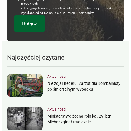
produktach
i dostępnych rozwiązaniach w rolnictwie – informacje te będą
wysyłane od APRA sp. z o.o. w imieniu partnerów.
Najczęściej czytane
Aktualności
Nie zdjął hederu. Zarzut dla kombajnisty
po śmiertelnym wypadku
Aktualności
Ministerstwo żegna rolnika. 29-letni
Michał zginął tragicznie