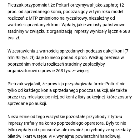
Pietrzak przypomniał, że Polturf otrzymywał jako zapłatę 12
proc. od sprzedanego konia, podczas gdy w tym roku model
rozliczeń z MTP zmieniono na ryczałtowy, niezależny od
wartości sprzedanych koni. Wpłaty, jakie wniosły państwowe
stadniny w związku z organizacją imprezy wyniosły łącznie 588
tys. zł.
W zestawieniu z wartością sprzedanych podczas aukcji koni (7
mln 95 tys. zł) daje to nieco ponad 8 proc. Według prezesa w
poprzednim modelu rozliczeń stadniny zapłaciłyby
organizatorowi o prawie 263 tys. zł więcej.
Pietrzak wyjaśnił, że prowizja przysługiwała firmie Polturf nie
tylko od każdego konia sprzedanego podczas aukcji, ale także
przez trzy miesiące po niej, od koni z listy aukcyjnej, które zostały
sprzedane po aukcji.
Niezależnie od tego wszystkie pozostałe przychody z tytułu
imprezy trafiały na konto poprzedniego operatora. Były to nie
tylko wpłaty od sponsorów, ale również przychody ze sprzedaży
biletów i kart wstępu VIP, wynajmu powierzchni handlowej,