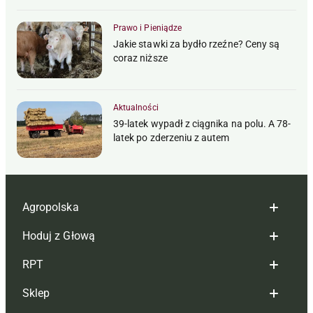
Prawo i Pieniądze
Jakie stawki za bydło rzeźne? Ceny są
coraz niższe
Aktualności
39-latek wypadł z ciągnika na polu. A 78-
latek po zderzeniu z autem
Agropolska
Hoduj z Głową
Redakcja
RPT
Reklama
Hoduj z głową bydło
Sklep
Tagi
Hoduj z głową świnie
Redakcja