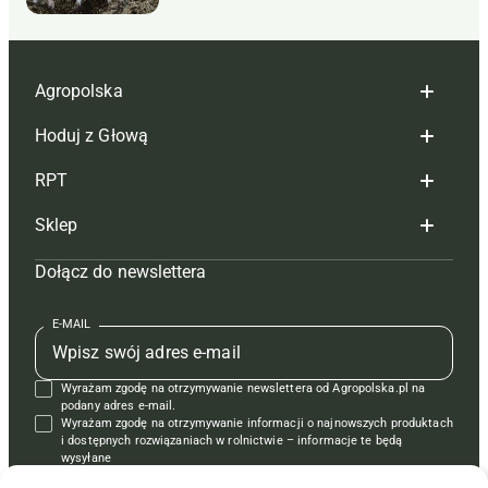
Agropolska
Hoduj z Głową
Redakcja
RPT
Reklama
Hoduj z głową bydło
Sklep
Tagi
Hoduj z głową świnie
Redakcja
Dołącz do newslettera
Mapa serwisu
Prenumerata
Prenumerata
Czasopisma i prenumerata
Kontakt
Redakcja
Reklama
Książki
E-MAIL
Regulamin
Kontakt
Kontakt
Regulamin
Wyrażam zgodę na otrzymywanie newslettera od Agropolska.pl na
Polityka prywatności
Reklama
Krzyżówki
podany adres e-mail.
Wyrażam zgodę na otrzymywanie informacji o najnowszych produktach
i dostępnych rozwiązaniach w rolnictwie – informacje te będą
wysyłane
od APRA sp. z o.o. w imieniu partnerów.