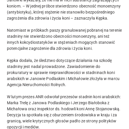
Janowie wykazały, że nie ma w nich substancji zagrażających
koniom. – W jednej próbce stwierdzono obecność monoenzyny
(antybiotyku), której stężenie nie stanowiło bezpośredniego
zagrożenia dla zdrowia i życia koni – zaznaczyła Kępka.
Natomiast w próbkach paszy granulowanej pobranej na terenie
stadniny nie stwierdzono obecności monoenzyny, ani też
innych kokcydiostatyków w stężeniach mogących stanowić
potencjalne zagrożenie dla zdrowia i życia koni.
Kępka dodała, że śledztwo dotyczące działania na szkodę
stadniny jest nadal prowadzone. Zawiadomienie do
prokuratury w sprawie nieprawidłowości w stadninach koni
arabskich w Janowie Podlaskim i Michałowie złożyła w marcu
Agencja Nieruchomości Rolnych.
W lutym prezes ANR odwołał prezesów stadnin koni arabskich:
Marka Trelę z Janowa Podlaskiego i Jerzego Białoboka z
Michałowa oraz inspektor ds. hodowli koni Annę Stojanowską.
Decyzja ta spotkała się z oburzeniem środowiska w kraju i za
granicą, wiele krytycznych głosów padło ze strony polityków
opozycji i mediów.