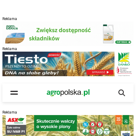
Reklama
Reklama
R
Wyszu
Main Logo
Menu
Reklama