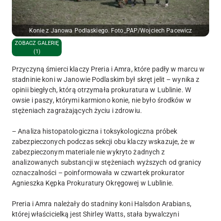
Konie z Janowa Podlaskiego. Foto_PAP/Wojciech Pacewicz
ZOBACZ GALERIĘ
(1)
Przyczyną śmierci klaczy Preria i Amra, które padły w marcu w
stadninie koni w Janowie Podlaskim był skręt jelit – wynika z
opinii biegłych, którą otrzymała prokuratura w Lublinie. W
owsie i paszy, którymi karmiono konie, nie było środków w
stężeniach zagrażających życiu i zdrowiu.
– Analiza histopatologiczna i toksykologiczna próbek
zabezpieczonych podczas sekcji obu klaczy wskazuje, że w
zabezpieczonym materiale nie wykryto żadnych z
analizowanych substancji w stężeniach wyższych od granicy
oznaczalności – poinformowała w czwartek prokurator
Agnieszka Kępka Prokuratury Okręgowej w Lublinie.
Preria i Amra należały do stadniny koni Halsdon Arabians,
której właścicielką jest Shirley Watts, stała bywalczyni