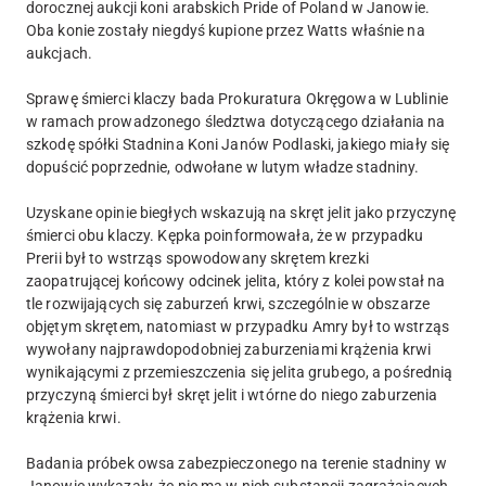
dorocznej aukcji koni arabskich Pride of Poland w Janowie.
Oba konie zostały niegdyś kupione przez Watts właśnie na
aukcjach.
Sprawę śmierci klaczy bada Prokuratura Okręgowa w Lublinie
w ramach prowadzonego śledztwa dotyczącego działania na
szkodę spółki Stadnina Koni Janów Podlaski, jakiego miały się
dopuścić poprzednie, odwołane w lutym władze stadniny.
Uzyskane opinie biegłych wskazują na skręt jelit jako przyczynę
śmierci obu klaczy. Kępka poinformowała, że w przypadku
Prerii był to wstrząs spowodowany skrętem krezki
zaopatrującej końcowy odcinek jelita, który z kolei powstał na
tle rozwijających się zaburzeń krwi, szczególnie w obszarze
objętym skrętem, natomiast w przypadku Amry był to wstrząs
wywołany najprawdopodobniej zaburzeniami krążenia krwi
wynikającymi z przemieszczenia się jelita grubego, a pośrednią
przyczyną śmierci był skręt jelit i wtórne do niego zaburzenia
krążenia krwi.
Badania próbek owsa zabezpieczonego na terenie stadniny w