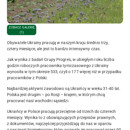
ZOBACZ GALERIĘ
(1)
Obywatele Ukrainy pracują w naszym kraju średnio trzy,
cztery miesiące, ale jest to bardzo intensywny czas.
Jak wynika z badań Grupy Progres, w ubiegłym roku liczba
godzin roboczych pracownika tymczasowego z Ukrainy
wynosiła w tym okresie 533, czyli o 177 więcej niż w przypadku
pracowników z Polski.
Najbardziej aktywni zawodowo są Ukraińcy w wieku 31-40 lat.
Polska jest drugim – po Rosji – krajem, w którym chcą
pracować nasi wschodni sąsiedzi.
Ukraińcy w Polsce pracują przeciętnie od trzech do czterech
miesięcy. Wynika to z obowiązujących przepisów prawnych,
z dokumentów, najczęściej przyjeżdżają do nas w oparciu
o paszport biometryczny, który pozwala im pracować przez 90