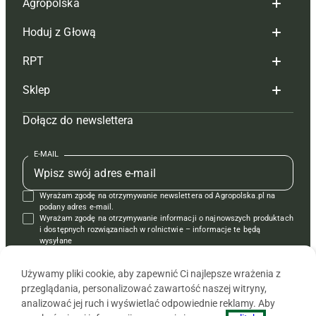
Agropolska
Hoduj z Głową
Redakcja
RPT
Reklama
Hoduj z głową bydło
Sklep
Tagi
Hoduj z głową świnie
Redakcja
Dołącz do newslettera
Mapa serwisu
Prenumerata
Prenumerata
Czasopisma i prenumerata
Kontakt
Redakcja
Reklama
Książki
E-MAIL
Regulamin
Kontakt
Kontakt
Regulamin
Wyrażam zgodę na otrzymywanie newslettera od Agropolska.pl na
Polityka prywatności
Reklama
Krzyżówki
podany adres e-mail.
Wyrażam zgodę na otrzymywanie informacji o najnowszych produktach
i dostępnych rozwiązaniach w rolnictwie – informacje te będą
wysyłane
od APRA sp. z o.o. w imieniu partnerów.
Używamy pliki cookie, aby zapewnić Ci najlepsze wrażenia z
przeglądania, personalizować zawartość naszej witryny,
analizować jej ruch i wyświetlać odpowiednie reklamy. Aby