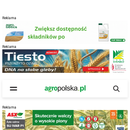
Reklama
Reklama
R
Wyszu
Main Logo
Menu
Reklama