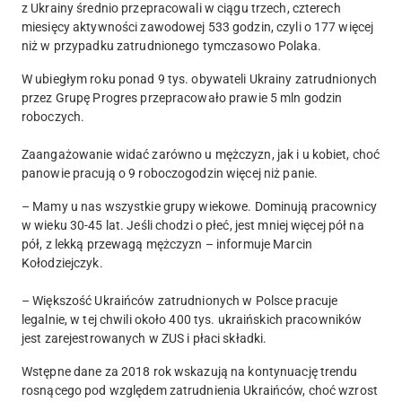
z Ukrainy średnio przepracowali w ciągu trzech, czterech
miesięcy aktywności zawodowej 533 godzin, czyli o 177 więcej
niż w przypadku zatrudnionego tymczasowo Polaka.
W ubiegłym roku ponad 9 tys. obywateli Ukrainy zatrudnionych
przez Grupę Progres przepracowało prawie 5 mln godzin
roboczych.
Zaangażowanie widać zarówno u mężczyzn, jak i u kobiet, choć
panowie pracują o 9 roboczogodzin więcej niż panie.
– Mamy u nas wszystkie grupy wiekowe. Dominują pracownicy
w wieku 30-45 lat. Jeśli chodzi o płeć, jest mniej więcej pół na
pół, z lekką przewagą mężczyzn – informuje Marcin
Kołodziejczyk.
– Większość Ukraińców zatrudnionych w Polsce pracuje
legalnie, w tej chwili około 400 tys. ukraińskich pracowników
jest zarejestrowanych w ZUS i płaci składki.
Wstępne dane za 2018 rok wskazują na kontynuację trendu
rosnącego pod względem zatrudnienia Ukraińców, choć wzrost