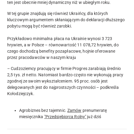
ten jest obecnie mniej dynamiczny niż w ubiegłym roku.
W tej grupie znajdują się również Ukraińcy, dla których
kluczowym argumentem skłaniającym do deklaracji dłuższego
pobytu mogą być również zarobki.
Przykładowo minimalna płaca na Ukrainie wynosi 3 723
hrywien, a w Polsce – równowartość 11 078,72 hrywien, do
czego dochodzą benefity pozapłacowe, hojnie oferowane
przez pracodawców w naszym kraju
– Cudzoziemcy pracujący w firmie Progres zarabiają średnio
2,5 tys. zł netto. Natomiast bardzo często nie wykonują pracy
zgodnej ze swoim wykształceniem. 95 proc. osób jest
delegowanych jest do najprostszych czynności – podkreśla
Kołodziejczyk.
Agrobiznes bez tajemnic.
Zamów
prenumeratę
miesięcznika
"Przedsiębiorca Rolny"
już dziś