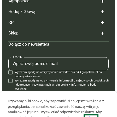
Agropolska
Hoduj z Głową
Redakcja
RPT
Reklama
Hoduj z głową bydło
Sklep
Tagi
Hoduj z głową świnie
Redakcja
Dołącz do newslettera
Mapa serwisu
Prenumerata
Prenumerata
Czasopisma i prenumerata
Kontakt
Redakcja
Reklama
Książki
E-MAIL
Regulamin
Kontakt
Kontakt
Regulamin
Wyrażam zgodę na otrzymywanie newslettera od Agropolska.pl na
Polityka prywatności
Reklama
Krzyżówki
podany adres e-mail.
Wyrażam zgodę na otrzymywanie informacji o najnowszych produktach
i dostępnych rozwiązaniach w rolnictwie – informacje te będą
wysyłane
od APRA sp. z o.o. w imieniu partnerów.
Używamy pliki cookie, aby zapewnić Ci najlepsze wrażenia z
przeglądania, personalizować zawartość naszej witryny,
analizować jej ruch i wyświetlać odpowiednie reklamy. Aby