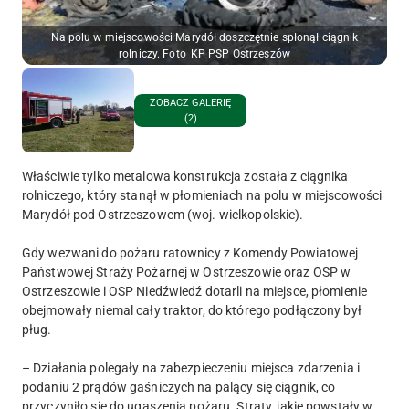
Na polu w miejscowości Marydół doszczętnie spłonął ciągnik
rolniczy. Foto_KP PSP Ostrzeszów
ZOBACZ GALERIĘ
(2)
Właściwie tylko metalowa konstrukcja została z ciągnika
rolniczego, który stanął w płomieniach na polu w miejscowości
Marydół pod Ostrzeszowem (woj. wielkopolskie).
Gdy wezwani do pożaru ratownicy z Komendy Powiatowej
Państwowej Straży Pożarnej w Ostrzeszowie oraz OSP w
Ostrzeszowie i OSP Niedźwiedź dotarli na miejsce, płomienie
obejmowały niemal cały traktor, do którego podłączony był
pług.
– Działania polegały na zabezpieczeniu miejsca zdarzenia i
podaniu 2 prądów gaśniczych na palący się ciągnik, co
przyczyniło się do ugaszenia pożaru. Straty, jakie powstały w