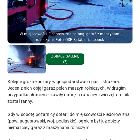
W miejscowości Fiedorowizna spłonął garaż z maszynami
rolniczymi. Foto_OSP Sztabin_facebook
ZOBACZ GALERIĘ
(7)
Kolejne groźne pożary w gospodarstwach gasili strażacy.
Jeden z nich objął garaż pełen maszyn rolniczych. W drugim
przypadku płomienie trawiły oborę, a ratujący zwierzęta rolnik
został ranny.
Gdy w sobotę pożarnicy dotarli do miejscowości Fiedorowizna
(pow. augustowski, woj. podlaskie), ogniem był już objęty
niemal cały garaż z maszynami rolniczymi.