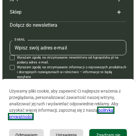
Reklama
Hoduj z głową bydło
Sklep
Tagi
Hoduj z głową świnie
Redakcja
Dołącz do newslettera
Mapa serwisu
Prenumerata
Prenumerata
Czasopisma i prenumerata
Kontakt
Redakcja
Reklama
Książki
E-MAIL
Regulamin
Kontakt
Kontakt
Regulamin
Wyrażam zgodę na otrzymywanie newslettera od Agropolska.pl na
Polityka prywatności
Reklama
Krzyżówki
podany adres e-mail.
Wyrażam zgodę na otrzymywanie informacji o najnowszych produktach
i dostępnych rozwiązaniach w rolnictwie – informacje te będą
wysyłane
od APRA sp. z o.o. w imieniu partnerów.
Używamy pliki cookie, aby zapewnić Ci najlepsze wrażenia z
przeglądania, personalizować zawartość naszej witryny,
analizować jej ruch i wyświetlać odpowiednie reklamy. Aby
uzyskać więcej informacji, zapoznaj się z naszą
polityką
prywatności
.
Odmawiam
Ustawienia
Zgadzam się