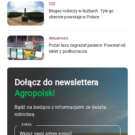
OZE
Biogaz rolniczy w liczbach. Tyle go
obecnie powstaje w Polsce
Aktualności
Pożar lasu zagrażał pasiece. Powstał od
iskier z podkurzacza
Dołącz do newslettera
Agropolski
Bądź na bieżąco z informacjami ze świata
rolnictwa
E-MAIL