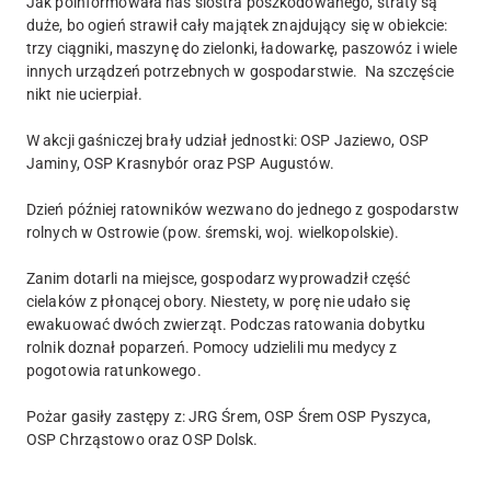
Jak poinformowała nas siostra poszkodowanego, straty są
duże, bo ogień strawił cały majątek znajdujący się w obiekcie:
trzy ciągniki, maszynę do zielonki, ładowarkę, paszowóz i wiele
innych urządzeń potrzebnych w gospodarstwie. Na szczęście
nikt nie ucierpiał.
W akcji gaśniczej brały udział jednostki: OSP Jaziewo, OSP
Jaminy, OSP Krasnybór oraz PSP Augustów.
Dzień później ratowników wezwano do jednego z gospodarstw
rolnych w Ostrowie (pow. śremski, woj. wielkopolskie).
Zanim dotarli na miejsce, gospodarz wyprowadził część
cielaków z płonącej obory. Niestety, w porę nie udało się
ewakuować dwóch zwierząt. Podczas ratowania dobytku
rolnik doznał poparzeń. Pomocy udzielili mu medycy z
pogotowia ratunkowego.
Pożar gasiły zastępy z: JRG Śrem, OSP Śrem OSP Pyszyca,
OSP Chrząstowo oraz OSP Dolsk.