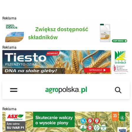
Reklama
Reklama
R
Wyszu
Main Logo
Menu
Reklama