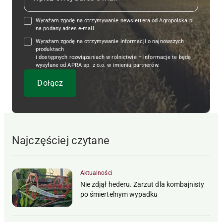
Wyrażam zgodę na otrzymywanie newslettera od Agropolska.pl
na podany adres e-mail.
Wyrażam zgodę na otrzymywanie informacji o najnowszych
produktach
i dostępnych rozwiązaniach w rolnictwie – informacje te będą
wysyłane od APRA sp. z o.o. w imieniu partnerów.
Najczęściej czytane
Aktualności
Nie zdjął hederu. Zarzut dla kombajnisty
po śmiertelnym wypadku