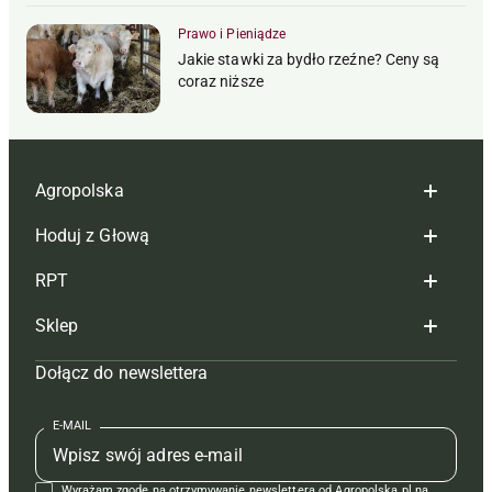
Prawo i Pieniądze
Jakie stawki za bydło rzeźne? Ceny są
coraz niższe
Agropolska
Hoduj z Głową
Redakcja
RPT
Reklama
Hoduj z głową bydło
Sklep
Tagi
Hoduj z głową świnie
Redakcja
Dołącz do newslettera
Mapa serwisu
Prenumerata
Prenumerata
Czasopisma i prenumerata
Kontakt
Redakcja
Reklama
Książki
E-MAIL
Regulamin
Kontakt
Kontakt
Regulamin
Wyrażam zgodę na otrzymywanie newslettera od Agropolska.pl na