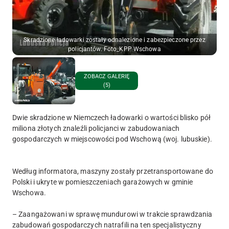
Skradzione ładowarki zostały odnalezione i zabezpieczone przez
policjantów. Foto_KPP Wschowa
ZOBACZ GALERIĘ
(5)
Dwie skradzione w Niemczech ładowarki o wartości blisko pół
miliona złotych znaleźli policjanci w zabudowaniach
gospodarczych w miejscowości pod Wschową (woj. lubuskie).
Według informatora, maszyny zostały przetransportowane do
Polski i ukryte w pomieszczeniach garażowych w gminie
Wschowa.
– Zaangażowani w sprawę mundurowi w trakcie sprawdzania
zabudowań gospodarczych natrafili na ten specjalistyczny