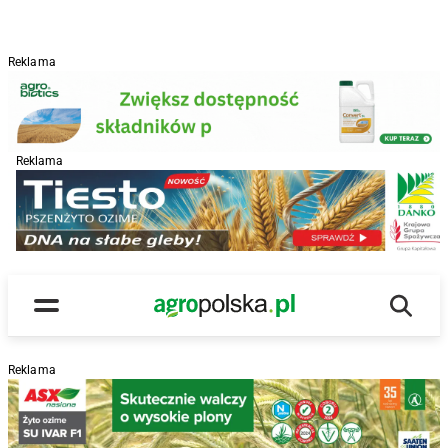
Reklama
Reklama
R
Wyszu
Main Logo
Menu
Reklama