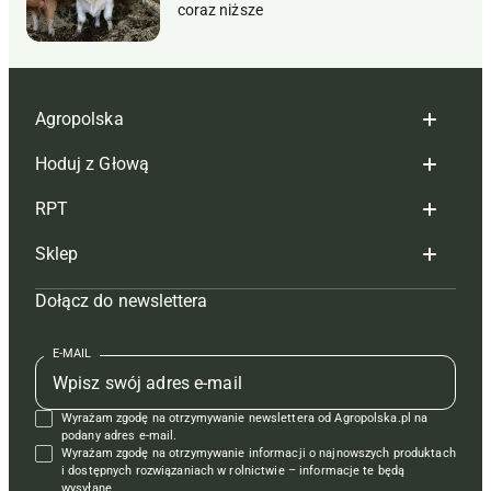
coraz niższe
Agropolska
Hoduj z Głową
Redakcja
RPT
Reklama
Hoduj z głową bydło
Sklep
Tagi
Hoduj z głową świnie
Redakcja
Dołącz do newslettera
Mapa serwisu
Prenumerata
Prenumerata
Czasopisma i prenumerata
Kontakt
Redakcja
Reklama
Książki
E-MAIL
Regulamin
Kontakt
Kontakt
Regulamin
Wyrażam zgodę na otrzymywanie newslettera od Agropolska.pl na
Polityka prywatności
Reklama
Krzyżówki
podany adres e-mail.
Wyrażam zgodę na otrzymywanie informacji o najnowszych produktach
i dostępnych rozwiązaniach w rolnictwie – informacje te będą
wysyłane