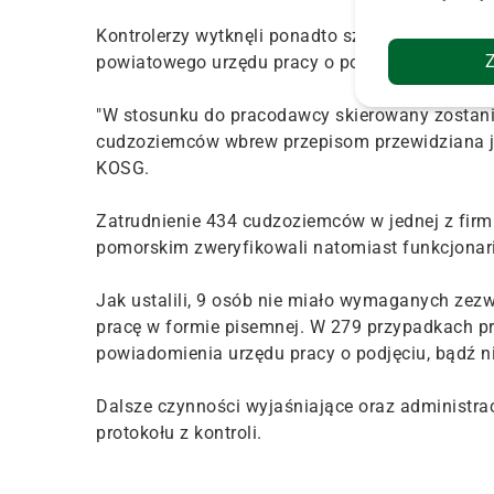
Kontrolerzy wytknęli ponadto szefostwu przeds
powiatowego urzędu pracy o podjęciu, czy też 
"W stosunku do pracodawcy skierowany zostanie
cudzoziemców wbrew przepisom przewidziana jes
KOSG.
Zatrudnienie 434 cudzoziemców w jednej z fir
pomorskim zweryfikowali natomiast funkcjonari
Jak ustalili, 9 osób nie miało wymaganych zez
pracę w formie pisemnej. W 279 przypadkach p
powiadomienia urzędu pracy o podjęciu, bądź n
Dalsze czynności wyjaśniające oraz administrac
protokołu z kontroli.