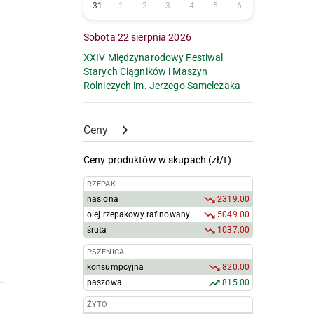
31
1
2
3
4
5
6
Sobota 22 sierpnia 2026
XXIV Międzynarodowy Festiwal
Starych Ciągników i Maszyn
Rolniczych im. Jerzego Samelczaka
Ceny
Ceny produktów w skupach (zł/t)
RZEPAK
nasiona
2319.00
olej rzepakowy rafinowany
5049.00
śruta
1037.00
PSZENICA
konsumpcyjna
820.00
paszowa
815.00
ŻYTO