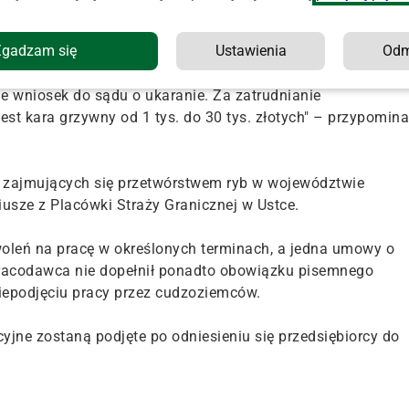
iębiorstwa niepowiadomienie w formie pisemnej
Zgadzam się
Ustawienia
Od
niepodjęciu pracy przez 90 cudzoziemców.
 wniosek do sądu o ukaranie. Za zatrudnianie
t kara grzywny od 1 tys. do 30 tys. złotych" – przypomina
m zajmujących się przetwórstwem ryb w województwie
usze z Placówki Straży Granicznej w Ustce.
woleń na pracę w określonych terminach, a jedna umowy o
racodawca nie dopełnił ponadto obowiązku pisemnego
iepodjęciu pracy przez cudzoziemców.
yjne zostaną podjęte po odniesieniu się przedsiębiorcy do