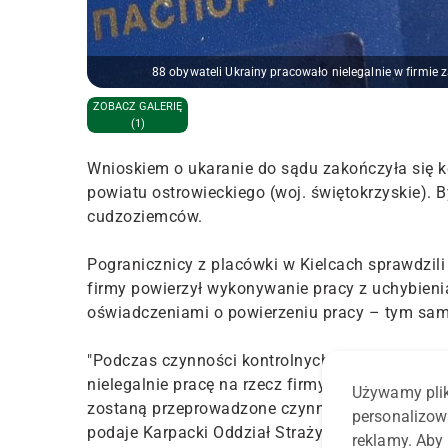
88 obywateli Ukrainy pracowało nielegalnie w firmie
ZOBACZ GALERIĘ
(1)
Wnioskiem o ukaranie do sądu zakończyła się ko
powiatu ostrowieckiego (woj. świętokrzyskie). 
cudzoziemców.
Pogranicznicy z placówki w Kielcach sprawdzili 
firmy powierzył wykonywanie pracy z uchybien
oświadczeniami o powierzeniu pracy – tym sa
"Podczas czynności kontrolnych wykazano równi
nielegalnie pracę na rzecz firmy zajmującej 
Używamy plik
zostaną przeprowadzone czynności zgodnie z 
personalizow
podaje Karpacki Oddział Straży Granicznej.
reklamy. Aby 