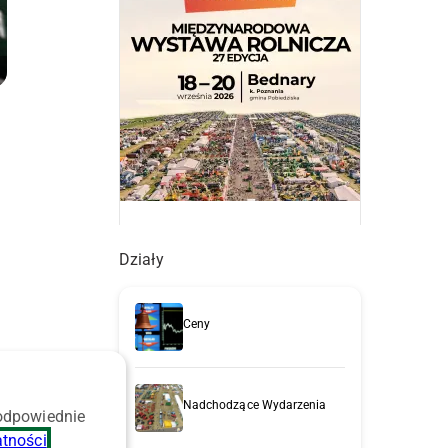
Działy
u
Ceny
o
Nadchodzące Wydarzenia
 odpowiednie
atności
.