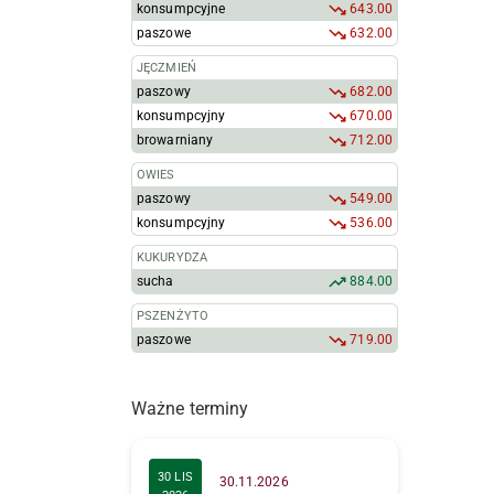
konsumpcyjne
643.00
paszowe
632.00
JĘCZMIEŃ
paszowy
682.00
konsumpcyjny
670.00
browarniany
712.00
OWIES
paszowy
549.00
konsumpcyjny
536.00
KUKURYDZA
sucha
884.00
PSZENŻYTO
paszowe
719.00
Ważne terminy
30 LIS
30.11.2026