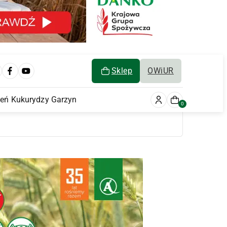
Sklep
OWiUR
ień Kukurydzy Garzyn
0