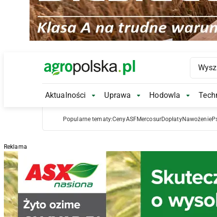
Main Logo
Aktualności
Uprawa
Hodowla
Techn
Aktualności Submenu
Uprawa Submenu
Hodowl
Popularne tematy:
Ceny
ASF
Mercosur
Dopłaty
Nawożenie
P
Reklama