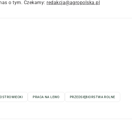
nas o tym. Czekamy:
redakcja@agropolska.pl
 OSTROWIECKI
PRACA NA LEWO
PRZEDSIĘBIORSTWA ROLNE