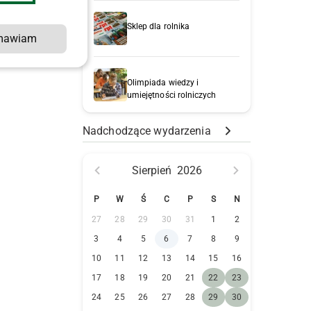
Sklep dla rolnika
mawiam
Olimpiada wiedzy i
umiejętności rolniczych
Nadchodzące wydarzenia
Sierpień
2026
P
W
Ś
C
P
S
N
27
28
29
30
31
1
2
3
4
5
6
7
8
9
10
11
12
13
14
15
16
17
18
19
20
21
22
23
24
25
26
27
28
29
30