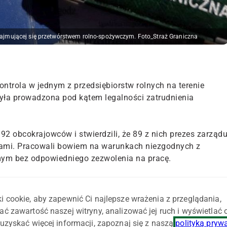
 zajmującej się przetwórstwem rolno-spożywczym. Foto_Straż Graniczna
ntrola w jednym z przedsiębiorstw rolnych na terenie
Była prowadzona pod kątem legalności zatrudnienia
92 obcokrajowców i stwierdzili, że 89 z nich prezes zarząd
iami. Pracowali bowiem na warunkach niezgodnych z
mym bez odpowiedniego zezwolenia na pracę.
eż, że 88 obywateli Ukrainy i 1 obywatel Gruzji wykonywał
się przetwórstwem rolno-spożywczym. Wobec cudzoziemców
i cookie, aby zapewnić Ci najlepsze wrażenia z przeglądania,
kodeksem postępowania w sprawach o wykroczenia" –
ać zawartość naszej witryny, analizować jej ruch i wyświetlać
uzyskać więcej informacji, zapoznaj się z naszą
polityką pryw