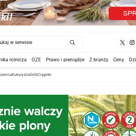
Main Navigation
ika rolnicza
OZE
Prawo i pieniądze
Z branży
Ceny
Dz
a Submenu
szenica
Kukurydza
Drób
Ciągniki