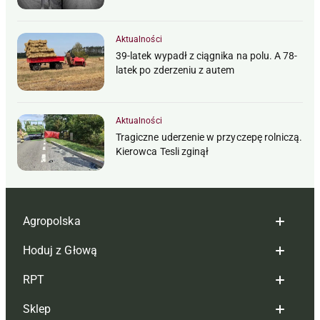
Aktualności
39-latek wypadł z ciągnika na polu. A 78-
latek po zderzeniu z autem
Aktualności
Tragiczne uderzenie w przyczepę rolniczą.
Kierowca Tesli zginął
Agropolska
Hoduj z Głową
Redakcja
RPT
Reklama
Hoduj z głową bydło
Sklep
Tagi
Hoduj z głową świnie
Redakcja