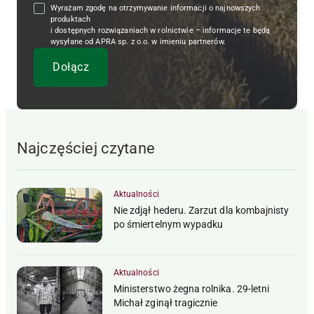
Wyrażam zgodę na otrzymywanie informacji o najnowszych
produktach
i dostępnych rozwiązaniach w rolnictwie – informacje te będą
wysyłane od APRA sp. z o.o. w imieniu partnerów.
Najczęściej czytane
Aktualności
Nie zdjął hederu. Zarzut dla kombajnisty
po śmiertelnym wypadku
Aktualności
Ministerstwo żegna rolnika. 29-letni
Michał zginął tragicznie