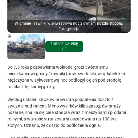
W gminie Trawniki w sylwestrową noc z dymem poszła stodoła.
Foto_policja
ZOBACZ GALERIĘ
(3)
Do 7,5 roku pozbawienia wolności grozi 59-letniemu
mieszkańcowi gminy Trawniki (pow. świdnicki, woj. lubelskie).
Mężczyzna w sylwestrową noc podłożył ogień pod stodołę
rolnika z tej samej gminy.
Według ustaleń stróżów prawa do podpalenia doszło 1
stycznia nad ranem. Mimo wysiłków kilku zastępów straży
pożarnej spaliła się cała stodoła wraz z maszynami i płodami
rolnymi, a wartość strat została oszacowana na 100 tys.
złotych. Uznano, że doszło do podłożenia ognia.