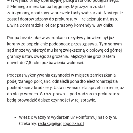
– W wyniku pracy operacyjnej policji ustalono podejrzanego:
59-letniego mieszkańca tej gminy. Mężczyzna został
zatrzymany, osadzony w areszcie i usłyszał zarzut. Następnie
został doprowadzony do prokuratury – relacjonuje mł. asp.
Elwira Domaradzka, oficer prasowy komendy w Świdniku.
Podpalacz działał w warunkach recydywy bowiem był już
karany za popełnienie podobnego przestępstwa. Tym samym
sąd może wymierzyć mu karę zwiększoną o połowę od górnej
granicy ustawowego zagrożenia. Mężczyźnie grozi zatem
nawet do 7,5 roku pozbawienia wolności.
Podczas wykonywania czynności w miejscu zamieszkania
podejrzanego policjanci odnaleźli ponadto elektronarzędzia
pochodzące z kradzieży. Ustalili właściciela sprzętu i mienie już
do niego wróciło. Stróże prawa – pod nadzorem prokuratora –
będą prowadzić dalsze czynności w tej sprawie.
Wiesz o ważnym wydarzeniu? Poinformuj nas o tym.
Czekamy:
redakcja@agropolska.pl