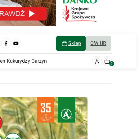
Sklep
OWiUR
ień Kukurydzy Garzyn
0