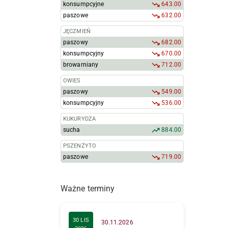
konsumpcyjne
643.00
paszowe
632.00
JĘCZMIEŃ
paszowy
682.00
konsumpcyjny
670.00
browarniany
712.00
OWIES
paszowy
549.00
konsumpcyjny
536.00
KUKURYDZA
sucha
884.00
PSZENŻYTO
paszowe
719.00
Ważne terminy
30 LIS
30.11.2026