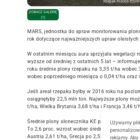
Rzepak mocno trzyma 
ZOBACZ GALERIĘ
(1)
MARS, jednostka do spraw monitorowania plonó
rok dotyczące najważniejszych upraw oleistych 
W ostatnim miesiącu aura sprzyjała wegetacji 
wyższe od średniej z ostatnich 5 lat – inform
roku średnie plony rzepaku na 3,35 t/ha wobec 3
wobec poprzedniego miesiąca o 0,04 t/ha oraz o 
Jeśli areał rzepaku byłby w 2016 roku na pozi
osiągnęłyby 22,5 mln ton. Najwyższe plony może
t/ha, Wielka Brytania 3,68 t/ha i Francja 3,46 t/
Średnie plony słonecznika KE prognozuje natomi
Używamy plik
To 2,6 proc. wzrost wobec średniej z ostatnich 
personalizow
Austria 2,61 t/ha, Grecja po 2,55 t/ha oraz Węgr
reklamy. Aby 