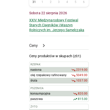
31
1
2
3
4
5
6
Sobota 22 sierpnia 2026
XXIV Międzynarodowy Festiwal
Starych Ciągników i Maszyn
Rolniczych im. Jerzego Samelczaka
Ceny
Ceny produktów w skupach (zł/t)
RZEPAK
nasiona
2319.00
olej rzepakowy rafinowany
5049.00
śruta
1037.00
PSZENICA
konsumpcyjna
820.00
paszowa
815.00
ŻYTO