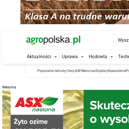
Main Logo
Aktualności
Uprawa
Hodowla
Techn
Aktualności Submenu
Uprawa Submenu
Hodowl
Popularne tematy:
Ceny
ASF
Mercosur
Dopłaty
Nawożenie
P
Reklama