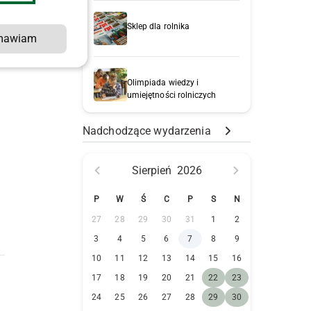
Sklep dla rolnika
mawiam
Olimpiada wiedzy i
umiejętności rolniczych
Nadchodzące wydarzenia
Sierpień
2026
P
W
Ś
C
P
S
N
27
28
29
30
31
1
2
3
4
5
6
7
8
9
10
11
12
13
14
15
16
17
18
19
20
21
22
23
24
25
26
27
28
29
30