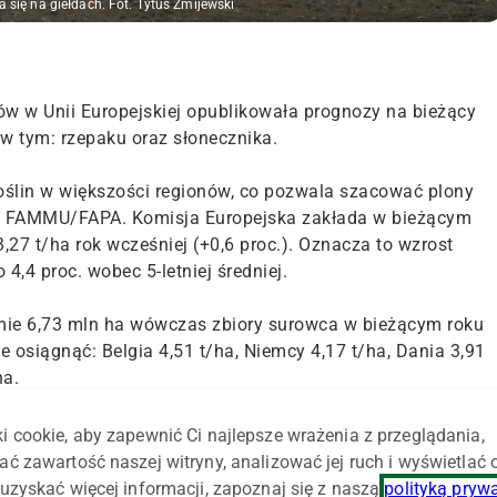
się na giełdach. Fot. Tytus Żmijewski
w w Unii Europejskiej opublikowała prognozy na bieżący
w tym: rzepaku oraz słonecznika.
roślin w większości regionów, co pozwala szacować plony
uje FAMMU/FAPA. Komisja Europejska zakłada w bieżącym
,27 t/ha rok wcześniej (+0,6 proc.). Oznacza to wzrost
4,4 proc. wobec 5-letniej średniej.
omie 6,73 mln ha wówczas zbiory surowca w bieżącym roku
 osiągnąć: Belgia 4,51 t/ha, Niemcy 4,17 t/ha, Dania 3,91
ha.
ast na 1,95 t/ha wobec 1,74 t/ha rok wcześniej (+12 proc.)
i cookie, aby zapewnić Ci najlepsze wrażenia z przeglądania,
5 lat. Najwyższe plony może osiągnąć: Chorwacja 2,62 t/ha,
ać zawartość naszej witryny, analizować jej ruch i wyświetlać
y 2,53 t/ha.
uzyskać więcej informacji, zapoznaj się z naszą
polityką pryw