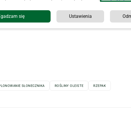
Zgadzam się
Ustawienia
Od
PLONOWANIE SŁONECZNIKA
ROŚLINY OLEISTE
RZEPAK