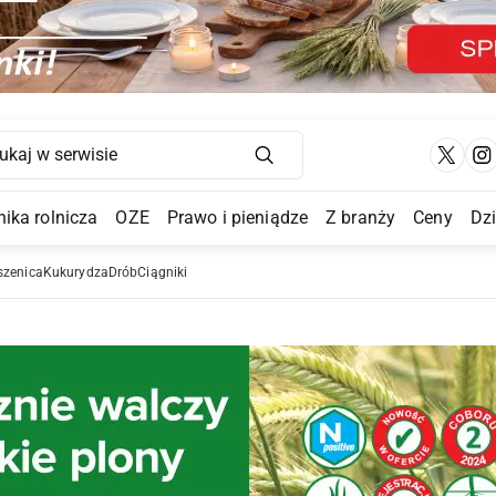
Main Navigation
ika rolnicza
OZE
Prawo i pieniądze
Z branży
Ceny
Dz
a Submenu
szenica
Kukurydza
Drób
Ciągniki