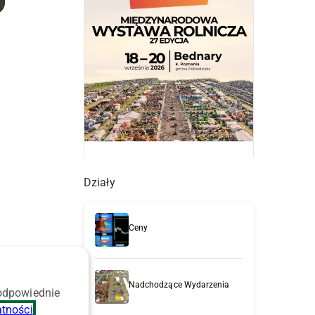
Działy
Ceny
.
Nadchodzące Wydarzenia
 odpowiednie
atności
.