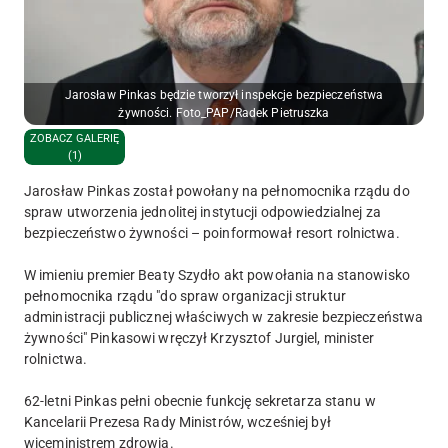
Jarosław Pinkas będzie tworzył inspekcje bezpieczeństwa
żywności. Foto_PAP/Radek Pietruszka
ZOBACZ GALERIĘ
(1)
Jarosław Pinkas został powołany na pełnomocnika rządu do
spraw utworzenia jednolitej instytucji odpowiedzialnej za
bezpieczeństwo żywności – poinformował resort rolnictwa.
W imieniu premier Beaty Szydło akt powołania na stanowisko
pełnomocnika rządu "do spraw organizacji struktur
administracji publicznej właściwych w zakresie bezpieczeństwa
żywności" Pinkasowi wręczył Krzysztof Jurgiel, minister
rolnictwa.
62-letni Pinkas pełni obecnie funkcję sekretarza stanu w
Kancelarii Prezesa Rady Ministrów, wcześniej był
wiceministrem zdrowia.