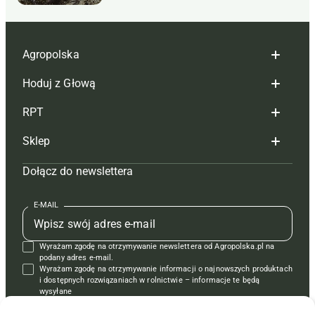
Agropolska
Hoduj z Głową
Redakcja
RPT
Reklama
Hoduj z głową bydło
Sklep
Tagi
Hoduj z głową świnie
Redakcja
Dołącz do newslettera
Mapa serwisu
Prenumerata
Prenumerata
Czasopisma i prenumerata
Kontakt
Redakcja
Reklama
Książki
E-MAIL
Regulamin
Kontakt
Kontakt
Regulamin
Wyrażam zgodę na otrzymywanie newslettera od Agropolska.pl na
Polityka prywatności
Reklama
Krzyżówki
podany adres e-mail.
Wyrażam zgodę na otrzymywanie informacji o najnowszych produktach
i dostępnych rozwiązaniach w rolnictwie – informacje te będą
wysyłane
od APRA sp. z o.o. w imieniu partnerów.