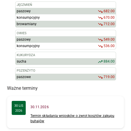
JĘCZMIEŃ
paszowy
682.00
konsumpcyjny
670.00
browarniany
712.00
OWIES
paszowy
549.00
konsumpcyjny
536.00
KUKURYDZA
sucha
884.00
PSZENŻYTO
paszowe
719.00
Ważne terminy
30 LIS
30.11.2026
2026
Termin składania wniosków o zwrot kosztów zakupu
buhajów