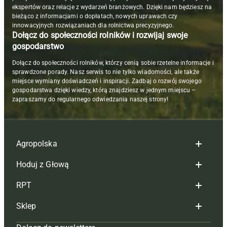
ekspertów oraz relacje z wydarzeń branżowych. Dzięki nam będziesz na
bieżąco z informacjami o dopłatach, nowych uprawach czy
innowacyjnych rozwiązaniach dla rolnictwa precyzyjnego.
Dołącz do społeczności rolników i rozwijaj swoje
gospodarstwo
Dołącz do społeczności rolników, którzy cenią sobie rzetelne informacje i
sprawdzone porady. Nasz serwis to nie tylko wiadomości, ale także
miejsce wymiany doświadczeń i inspiracji. Zadbaj o rozwój swojego
gospodarstwa dzięki wiedzy, którą znajdziesz w jednym miejscu –
zapraszamy do regularnego odwiedzania naszej strony!
Agropolska
Hoduj z Głową
Redakcja
RPT
Reklama
Hoduj z głową bydło
Sklep
Tagi
Hoduj z głową świnie
Redakcja