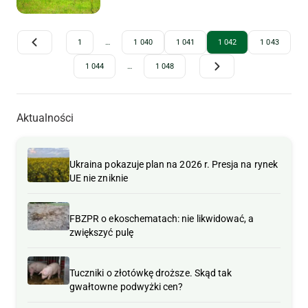
Archive Pagination
1
…
1 040
1 041
1 042
1 043
1 044
…
1 048
Aktualności
Ukraina pokazuje plan na 2026 r. Presja na rynek
UE nie zniknie
FBZPR o ekoschematach: nie likwidować, a
zwiększyć pulę
Tuczniki o złotówkę droższe. Skąd tak
gwałtowne podwyżki cen?