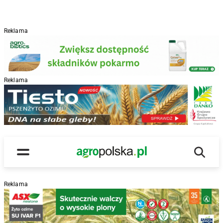
Reklama
Reklama
R
Wyszu
Main Logo
Menu
Reklama