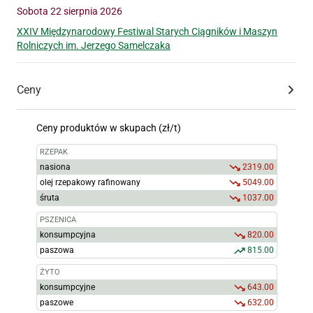
Sobota 22 sierpnia 2026
XXIV Międzynarodowy Festiwal Starych Ciągników i Maszyn
Rolniczych im. Jerzego Samelczaka
Ceny
Ceny produktów w skupach (zł/t)
RZEPAK
nasiona
2319.00
olej rzepakowy rafinowany
5049.00
śruta
1037.00
PSZENICA
konsumpcyjna
820.00
paszowa
815.00
ŻYTO
konsumpcyjne
643.00
paszowe
632.00