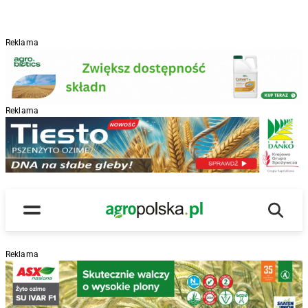
Reklama
Reklama
R
Wyszu
Main Logo
Menu
Reklama