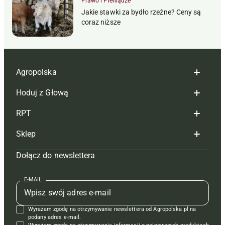
Prawo i Pieniądze
Jakie stawki za bydło rzeźne? Ceny są
coraz niższe
Agropolska
Hoduj z Głową
Redakcja
RPT
Reklama
Hoduj z głową bydło
Sklep
Tagi
Hoduj z głową świnie
Redakcja
Dołącz do newslettera
Mapa serwisu
Prenumerata
Prenumerata
Czasopisma i prenumerata
Kontakt
Redakcja
Reklama
Książki
E-MAIL
Regulamin
Kontakt
Kontakt
Regulamin
Wyrażam zgodę na otrzymywanie newslettera od Agropolska.pl na
Polityka prywatności
Reklama
Krzyżówki
podany adres e-mail.