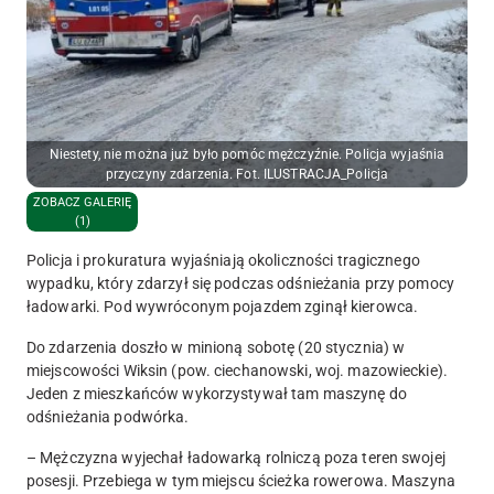
Niestety, nie można już było pomóc mężczyźnie. Policja wyjaśnia
przyczyny zdarzenia. Fot. ILUSTRACJA_Policja
ZOBACZ GALERIĘ
(1)
Policja i prokuratura wyjaśniają okoliczności tragicznego
wypadku, który zdarzył się podczas odśnieżania przy pomocy
ładowarki. Pod wywróconym pojazdem zginął kierowca.
Do zdarzenia doszło w minioną sobotę (20 stycznia) w
miejscowości Wiksin (pow. ciechanowski, woj. mazowieckie).
Jeden z mieszkańców wykorzystywał tam maszynę do
odśnieżania podwórka.
– Mężczyzna wyjechał ładowarką rolniczą poza teren swojej
posesji. Przebiega w tym miejscu ścieżka rowerowa. Maszyna