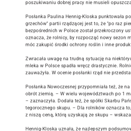
poszukiwaniu dobrej pracy nie musieli opuszcza
Posłanka Paulina Hennig-Kloska punktowała pol
grzechów" partii rządzącej jest to, że "po raz p
bezpośrednich w Polsce został przekroczony ust
oznacza, że rolnicy, by rozpocząć nowy sezon m
móc zakupić środki ochrony roślin i inne produk
Zwracała uwagę na trudną sytuację na niektóryc
mleka w Polsce spadła wręcz drastycznie. Rolni
zauważyła. W ocenie posłanki rząd nie przedsta
Posłanka Nowoczesnej przypomniała też, że na 
obrót ziemią. – W wielu województwach po 1 ma
– zaznaczyła. Dodała też, że spółki Skarbu Pańs
tegorocznego skupu. – Dla rolników oznacza to, 
z niszą ceną, którą uzyskają ze skupu – wskaza
Hennig-Kloska uznała, że najlepszym podsumow