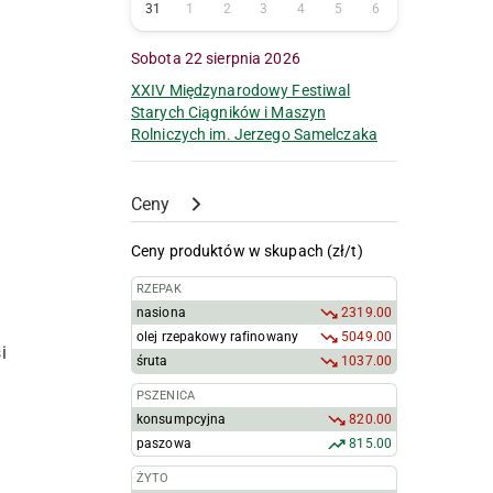
31
1
2
3
4
5
6
Sobota 22 sierpnia 2026
XXIV Międzynarodowy Festiwal
Starych Ciągników i Maszyn
Rolniczych im. Jerzego Samelczaka
Ceny
Ceny produktów w skupach (zł/t)
RZEPAK
nasiona
2319.00
olej rzepakowy rafinowany
5049.00
i
śruta
1037.00
PSZENICA
konsumpcyjna
820.00
paszowa
815.00
ŻYTO