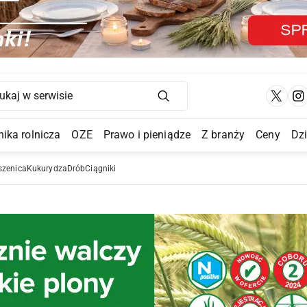
Main Navigation
ika rolnicza
OZE
Prawo i pieniądze
Z branży
Ceny
Dz
a Submenu
szenica
Kukurydza
Drób
Ciągniki