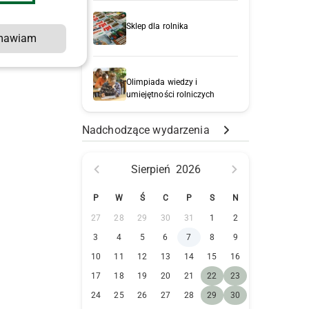
Sklep dla rolnika
mawiam
ą
Olimpiada wiedzy i
umiejętności rolniczych
Nadchodzące wydarzenia
Sierpień
2026
P
W
Ś
C
P
S
N
27
28
29
30
31
1
2
3
4
5
6
7
8
9
10
11
12
13
14
15
16
17
18
19
20
21
22
23
24
25
26
27
28
29
30