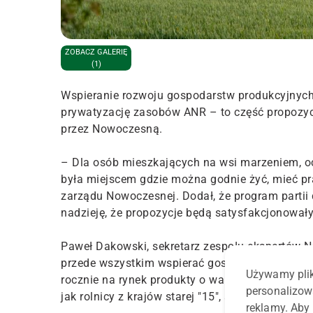
ZOBACZ GALERIĘ
(1)
Wspieranie rozwoju gospodarstw produkcyjnych,
prywatyzację zasobów ANR – to część propozycj
przez Nowoczesną.
– Dla osób mieszkających na wsi marzeniem, oc
była miejscem gdzie można godnie żyć, mieć prac
zarządu Nowoczesnej. Dodał, że program partii d
nadzieję, że propozycje będą satysfakcjonowały
Paweł Dakowski, sekretarz zespołu ekspertów 
przede wszystkim wspierać gospodarstwa produk
Używamy plik
rocznie na rynek produkty o wartości powyżej 50 
personalizow
jak rolnicy z krajów starej "15", aby otrzymywal
reklamy. Aby 