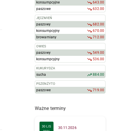
konsumpcyjne
643.00
i
paszowe
632.00
JĘCZMIEŃ
paszowy
682.00
konsumpcyjny
670.00
browarniany
712.00
OWIES
paszowy
549.00
konsumpcyjny
536.00
KUKURYDZA
sucha
884.00
PSZENŻYTO
paszowe
719.00
Ważne terminy
30 LIS
30.11.2026