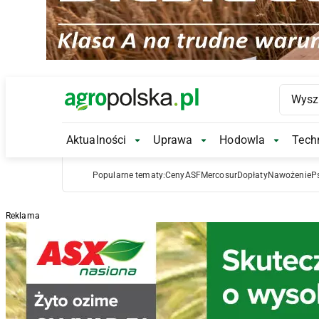
Main Logo
Aktualności
Uprawa
Hodowla
Techn
Aktualności Submenu
Uprawa Submenu
Hodowl
Popularne tematy:
Ceny
ASF
Mercosur
Dopłaty
Nawożenie
P
Reklama