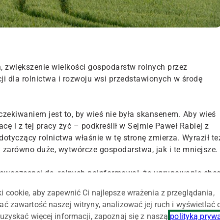
 zwiększenie wielkości gospodarstw rolnych przez
i dla rolnictwa i rozwoju wsi przedstawionych w środę
zekiwaniem jest to, by wieś nie była skansenem. Aby wieś
ę i z tej pracy żyć – podkreślił w Sejmie Paweł Rabiej z
otyczący rolnictwa właśnie w tę stronę zmierza. Wyraził te
 zarówno duże, wytwórcze gospodarstwa, jak i te mniejsze.
Nowoczesnej ds. rolnych poinformował, że ugrupowanie chc
cyjne. – Takie, które w naszej opinii będą sprzedawały
i cookie, aby zapewnić Ci najlepsze wrażenia z przeglądania,
tys. zł. Chcielibyśmy, aby ci rolnicy byli traktowani w UE ta
ać zawartość naszej witryny, analizować jej ruch i wyświetlać
i takie same dopłaty – zadeklarował.
uzyskać więcej informacji, zapoznaj się z naszą
polityką pryw