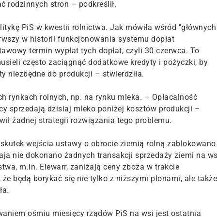
ć rodzinnych stron – podkreślił.
itykę PiS w kwestii rolnictwa. Jak mówiła wśród "głównych
ierwszy w historii funkcjonowania systemu dopłat
awowy termin wypłat tych dopłat, czyli 30 czerwca. To
usieli często zaciągnąć dodatkowe kredyty i pożyczki, by
ty niezbędne do produkcji – stwierdziła.
h rynkach rolnych, np. na rynku mleka. – Opłacalność
cy sprzedają dzisiaj mleko poniżej kosztów produkcji –
wił żadnej strategii rozwiązania tego problemu.
skutek wejścia ustawy o obrocie ziemią rolną zablokowano
ja nie dokonano żadnych transakcji sprzedaży ziemi na ws
twa, m.in. Elewarr, zaniżają ceny zboża w trakcie
że będą borykać się nie tylko z niższymi plonami, ale także
ła.
aniem ośmiu miesięcy rządów PiS na wsi jest ostatnia