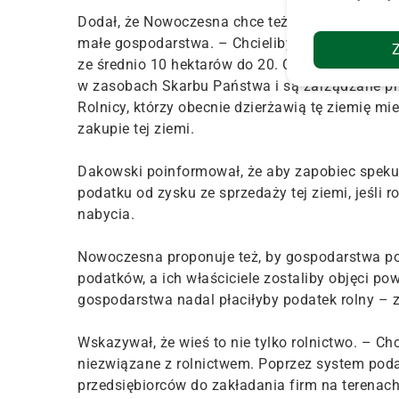
Dodał, że Nowoczesna chce też rozmawiać o roz
małe gospodarstwa. – Chcielibyśmy, aby wielko
ze średnio 10 hektarów do 20. Chcemy to zrobić
w zasobach Skarbu Państwa i są zarządzane p
Rolnicy, którzy obecnie dzierżawią tę ziemię m
zakupie tej ziemi.
Dakowski poinformował, że aby zapobiec spek
podatku od zysku ze sprzedaży tej ziemi, jeśli r
nabycia.
Nowoczesna proponuje też, by gospodarstwa po
podatków, a ich właściciele zostaliby objęci 
gospodarstwa nadal płaciłyby podatek rolny – z
Wskazywał, że wieś to nie tylko rolnictwo. – C
niezwiązane z rolnictwem. Poprzez system poda
przedsiębiorców do zakładania firm na terenach