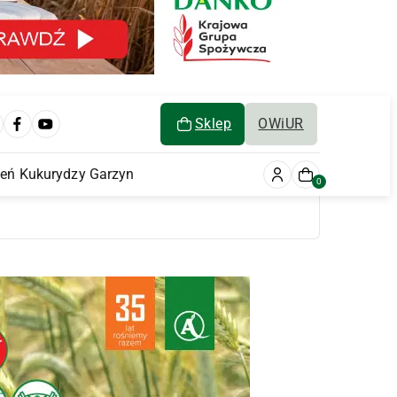
Sklep
OWiUR
ień Kukurydzy Garzyn
0