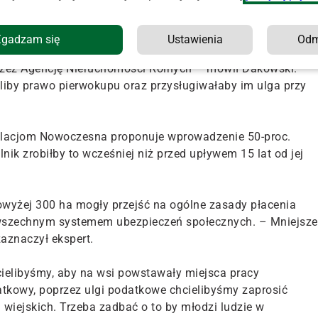
wiązaniach systemowych dla rolników, którzy dzisiaj mają
ść gospodarstw w Polsce w ciągu najbliższych lat wzrosła
Zgadzam się
Ustawienia
Od
 przede wszystkim przez prywatyzację gruntów, które dziś s
rzez Agencję Nieruchomości Rolnych – mówił Dakowski.
ieliby prawo pierwokupu oraz przysługiwałaby im ulga przy
ulacjom Nowoczesna proponuje wprowadzenie 50-proc.
olnik zrobiłby to wcześniej niż przed upływem 15 lat od jej
wyżej 300 ha mogły przejść na ogólne zasady płacenia
powszechnym systemem ubezpieczeń społecznych. – Mniejsze
aznaczył ekspert.
hcielibyśmy, aby na wsi powstawały miejsca pracy
tkowy, poprzez ulgi podatkowe chcielibyśmy zaprosić
 wiejskich. Trzeba zadbać o to by młodzi ludzie w