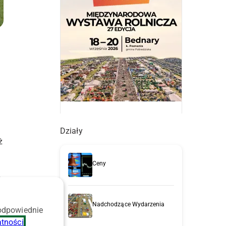
Działy
ż
Ceny
e
k
Nadchodzące Wydarzenia
 odpowiednie
atności
.