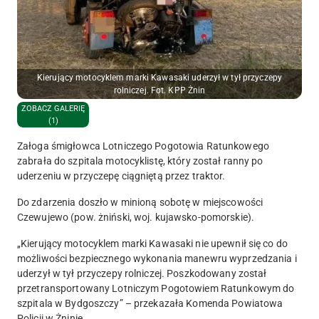
Kierujący motocyklem marki Kawasaki uderzył w tył przyczepy
rolniczej. Fot. KPP Żnin
ZOBACZ GALERIĘ
(1)
Załoga śmigłowca Lotniczego Pogotowia Ratunkowego
zabrała do szpitala motocyklistę, który został ranny po
uderzeniu w przyczepę ciągniętą przez traktor.
Do zdarzenia doszło w minioną sobotę w miejscowości
Czewujewo (pow. żniński, woj. kujawsko-pomorskie).
„Kierujący motocyklem marki Kawasaki nie upewnił się co do
możliwości bezpiecznego wykonania manewru wyprzedzania i
uderzył w tył przyczepy rolniczej. Poszkodowany został
przetransportowany Lotniczym Pogotowiem Ratunkowym do
szpitala w Bydgoszczy” – przekazała Komenda Powiatowa
Policji w Żninie.