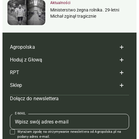
Aktualności
Ministerstwo żegna rolnika. 29-letni
Michał zginął tragicznie
Agropolska
Hoduj z Głową
Redakcja
RPT
Reklama
Hoduj z głową bydło
Sklep
Tagi
Hoduj z głową świnie
Redakcja
Dołącz do newslettera
Mapa serwisu
Prenumerata
Prenumerata
Czasopisma i prenumerata
Kontakt
Redakcja
Reklama
Książki
E-MAIL
Regulamin
Kontakt
Kontakt
Regulamin
Wyrażam zgodę na otrzymywanie newslettera od Agropolska.pl na
Polityka prywatności
Reklama
Krzyżówki
podany adres e-mail.