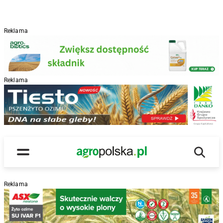
Reklama
Reklama
R
Wyszu
Main Logo
Menu
Reklama