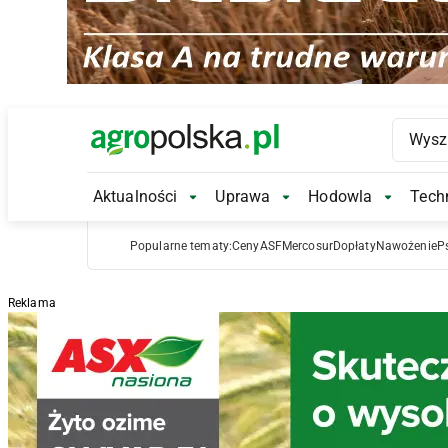
Main Logo
Aktualności
Uprawa
Hodowla
Techn
Aktualności Submenu
Uprawa Submenu
Hodowl
Popularne tematy:
Ceny
ASF
Mercosur
Dopłaty
Nawożenie
P
Reklama