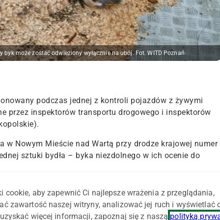
ny byk może zostać odwieziony wyłącznie na ubój. Fot. WITD Poznań
ionowany podczas jednej z kontroli pojazdów z żywymi
e przez inspektorów transportu drogowego i inspektorów
kopolskie).
nia w Nowym Mieście nad Wartą przy drodze krajowej numer
dnej sztuki bydła – byka niezdolnego w ich ocenie do
arz weterynarii zadecydował, że ranny byk może zostać
i cookie, aby zapewnić Ci najlepsze wrażenia z przeglądania,
ódzki Inspektorat Transportu Drogowego w Poznaniu.
ać zawartość naszej witryny, analizować jej ruch i wyświetlać
uzyskać więcej informacji, zapoznaj się z naszą
polityką pryw
kości 500 zł, natomiast przewoźnika czeka postępowanie