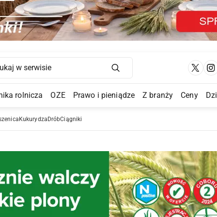
Main Navigation
ika rolnicza
OZE
Prawo i pieniądze
Z branży
Ceny
Dz
a Submenu
szenica
Kukurydza
Drób
Ciągniki