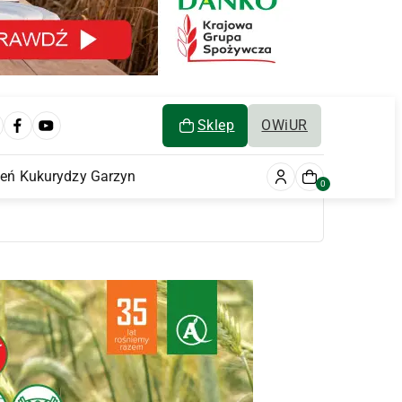
Sklep
OWiUR
ień Kukurydzy Garzyn
0