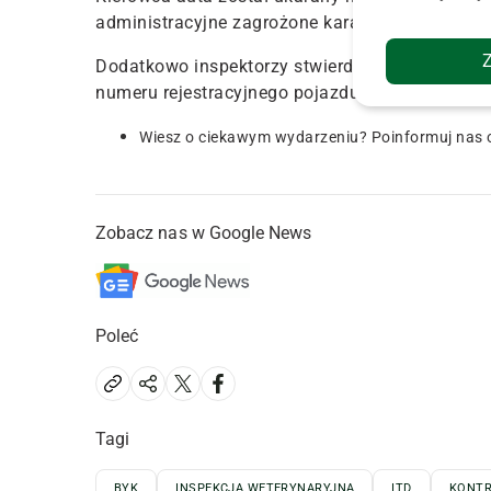
administracyjne zagrożone karą o wielkości 100
Dodatkowo inspektorzy stwierdzili też niewpro
numeru rejestracyjnego pojazdu, za co grozi d
Wiesz o ciekawym wydarzeniu? Poinformuj nas 
Zobacz nas w Google News
Poleć
Tagi
BYK
INSPEKCJA WETERYNARYJNA
ITD
KONTR