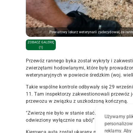
Powiatowy lekarz weterynarii zadecydował, że ran
ZOBACZ GALERIĘ
(1)
Przewóz rannego byka został wykryty i zakwest
zwierzętami hodowlanymi, które były prowadzon
weterynaryjnych w powiecie średzkim (woj. wiel
Takie wspólne kontrole odbywały się 29 wrześ
11. Tam inspektorzy zakwestionowali przewóz je
przewozu w związku z uszkodzoną kończyną.
"Zwierzę nie było w stanie stać. Powiatowy lek
Używamy plik
odwieziony wyłącznie na ubój” – podaje Wojew
personalizow
reklamy. Aby 
Kierowca auta został ukarany mandatem w wyso