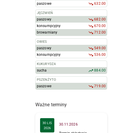
paszowe
632.00
JĘCZMIEŃ
paszowy
682.00
konsumpcyjny
670.00
browarniany
712.00
OWIES
paszowy
549.00
konsumpcyjny
536.00
KUKURYDZA
sucha
884.00
PSZENŻYTO
paszowe
719.00
Ważne terminy
30 LIS
30.11.2026
2026