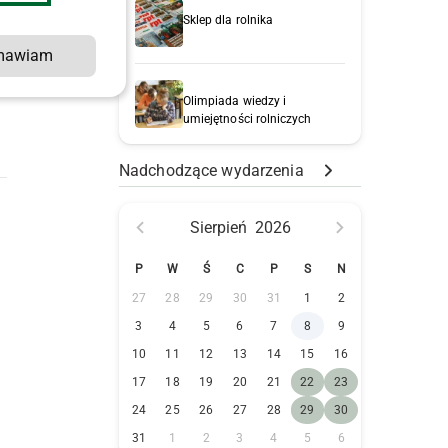
Sklep dla rolnika
mawiam
e
Olimpiada wiedzy i
umiejętności rolniczych
Nadchodzące wydarzenia
Sierpień
2026
P
W
Ś
C
P
S
N
27
28
29
30
31
1
2
3
4
5
6
7
8
9
10
11
12
13
14
15
16
17
18
19
20
21
22
23
24
25
26
27
28
29
30
31
1
2
3
4
5
6