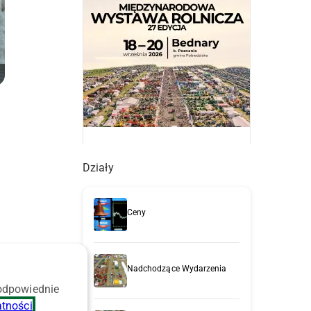
Działy
Ceny
Nadchodzące Wydarzenia
 odpowiednie
atności
.