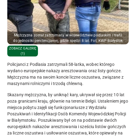
Mężczyzna został zatrzymany w województwie podlaskim i trafił
do jednostki penitencjarnej, gdzie spędzi 8 lat. Fot. KWP Białystok
ZOBACZ GALERIĘ
(1)
Policjanci z Podlasia zatrzymali 58-latka, wobec którego
wydano europejskie nakazy aresztowania oraz listy gończe.
Mężczyzna ma na swoim koncie liczne oszustwa, związane z
maszynami rolniczymi i trzodą chlewną.
Skazany mężczyzna, by uniknąć kary, ukrywał się przez 10 lat
poza granicami kraju, głównie na terenie Belgii. Ustaleniem jego
miejsca pobytu zajęli się funkcjonariusze z Wydziału
Poszukiwań i Identyfikacji Osób Komendy Wojewódzkiej Policji
w Białymstoku. Poszukiwany był on na podstawie dwóch
europejskich nakazów aresztowania i sześciu listów gończych
za
liczne oszustwa i usiłowanie oszustwa, które opiewały na