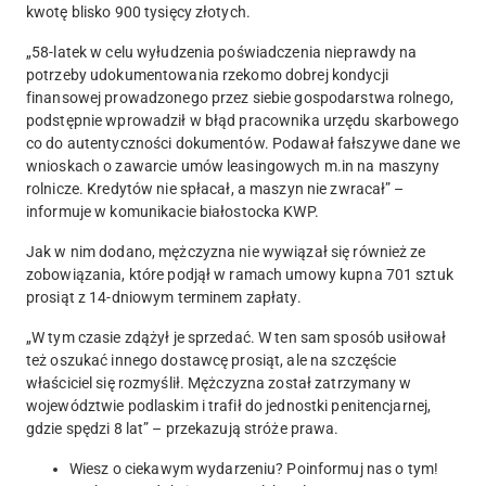
kwotę blisko 900 tysięcy złotych
.
„58-latek w celu wyłudzenia poświadczenia nieprawdy
na
potrzeby udokumentowania rzekomo dobrej kondycji
finansowej prowadzonego przez siebie gospodarstwa rolnego
,
podstępnie wprowadził w błąd pracownika urzędu skarbowego
co do autentyczności dokumentów.
Podawał fałszywe dane we
wnioskach o zawarcie umów leasingowych m.in na maszyny
rolnicze.
Kredytów nie spłacał, a maszyn nie zwracał” –
informuje w komunikacie białostocka KWP.
Jak w nim dodano,
mężczyzna nie wywiązał się również ze
zobowiązania, które podjął w ramach umowy kupna 701 sztuk
prosiąt z 14-dniowym terminem zapłaty
.
„W tym czasie zdążył je sprzedać. W ten sam sposób usiłował
też oszukać innego dostawcę prosiąt, ale na szczęście
właściciel się rozmyślił. Mężczyzna został zatrzymany w
województwie podlaskim i trafił do jednostki penitencjarnej,
gdzie spędzi 8 lat” – przekazują stróże prawa.
Wiesz o ciekawym wydarzeniu? Poinformuj nas o tym!