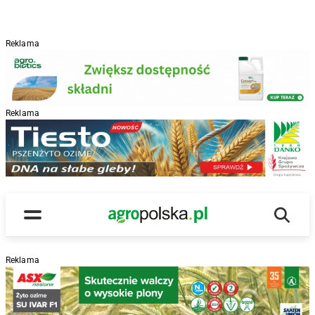
Reklama
Reklama
R
Wyszu
Main Logo
Menu
Reklama