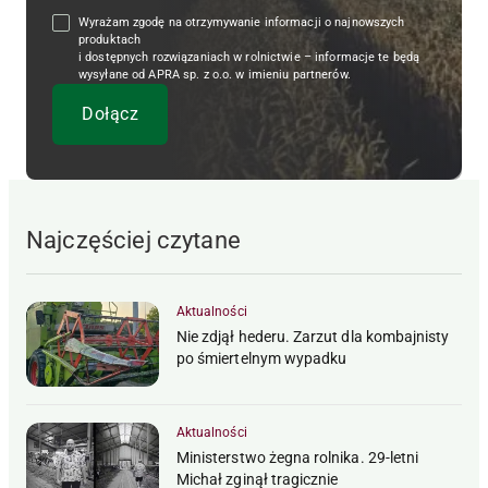
Wyrażam zgodę na otrzymywanie informacji o najnowszych
produktach
i dostępnych rozwiązaniach w rolnictwie – informacje te będą
wysyłane od APRA sp. z o.o. w imieniu partnerów.
Najczęściej czytane
Aktualności
Nie zdjął hederu. Zarzut dla kombajnisty
po śmiertelnym wypadku
Aktualności
Ministerstwo żegna rolnika. 29-letni
Michał zginął tragicznie