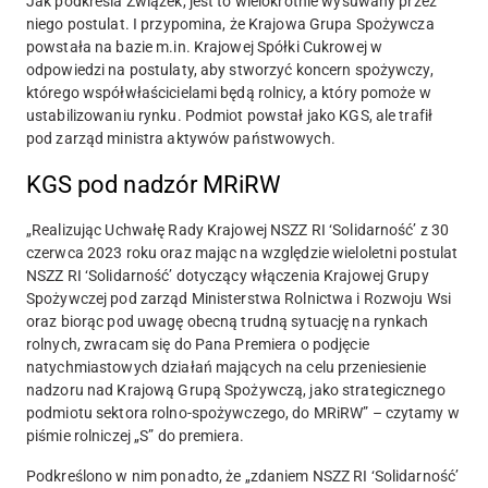
Jak podkreśla Związek, jest to wielokrotnie wysuwany przez
niego postulat. I przypomina, że Krajowa Grupa Spożywcza
powstała na bazie m.in. Krajowej Spółki Cukrowej w
odpowiedzi na postulaty, aby stworzyć koncern spożywczy,
którego współwłaścicielami będą rolnicy, a który pomoże w
ustabilizowaniu rynku. Podmiot powstał jako KGS, ale trafił
pod zarząd ministra aktywów państwowych.
KGS pod nadzór MRiRW
„Realizując Uchwałę Rady Krajowej NSZZ RI ‘Solidarność’ z 30
czerwca 2023 roku oraz mając na względzie wieloletni postulat
NSZZ RI ‘Solidarność’ dotyczący włączenia Krajowej Grupy
Spożywczej pod zarząd Ministerstwa Rolnictwa i Rozwoju Wsi
oraz biorąc pod uwagę obecną trudną sytuację na rynkach
rolnych, zwracam się do Pana Premiera o podjęcie
natychmiastowych działań mających na celu przeniesienie
nadzoru nad Krajową Grupą Spożywczą, jako strategicznego
podmiotu sektora rolno-spożywczego, do MRiRW” – czytamy w
piśmie rolniczej „S” do premiera.
Podkreślono w nim ponadto, że „zdaniem NSZZ RI ‘Solidarność’