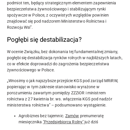
podmiot ten, będący strategicznym elementem zapewnienia
bezpieczeństwa żywnościowego i stabilizującym rynki
spożywcze w Polsce, z oczywistych względów powinien
znajdować się pod nadzorem Ministerstwo Rolnictwa i
Rozwoju Wsi”.
Pogłębi się destabilizacja?
W ocenie Związku, bez dokonania tej fundamentalnej zmiany,
pogłębi się destabilizacja rynków rolnych w najbliższych latach,
co w efekcie doprowadzi do zagrożenia bezpieczeństwa
żywnościowego w Polsce.
„Wnosimy o jak najszybsze przejście KGS pod zarząd MRiRW,
popierając w tym zakresie stanowisko wyrażone w
porozumieniu zawartym pomiędzy ZZZiOR i ministrem
rolnictwa z 27 kwietnia br. ws. włączenia KGS pod nadzór
ministerstwa rolnictwa” – podsumowano wystąpienie.
Agrobiznes bez tajemnic.
Zamów
prenumeratę
miesięcznika
"Przedsiębiorca Rolny"
już dziś