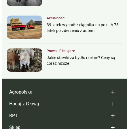
Aktualności
39-latek wypadł z ciągnika na polu. A 78-
latek po zderzeniu z autem
Prawo i Pieniądze
Jakie stawki za bydło rzeźne? Ceny są
coraz niższe
Agropolska
Hoduj z Głową
Redakcja
RPT
Reklama
Hoduj z głową bydło
Sklep