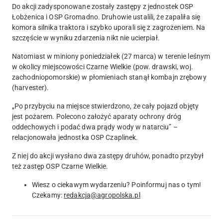
Do akcji zadysponowane zostały zastępy z jednostek OSP
Łobżenica i OSP Gromadno. Druhowie ustalili, że zapaliła się
komora silnika traktora i szybko uporali się z zagrożeniem. Na
szczęście w wyniku zdarzenia nikt nie ucierpiał.
Natomiast w miniony poniedziałek (27 marca) w terenie leśnym
w okolicy miejscowości Czarne Wielkie (pow. drawski, woj.
zachodniopomorskie) w płomieniach stanął kombajn zrębowy
(harvester).
„Po przybyciu na miejsce stwierdzono, że cały pojazd objęty
jest pożarem. Polecono założyć aparaty ochrony dróg
oddechowych i podać dwa prądy wody w natarciu” –
relacjonowała jednostka OSP Czaplinek.
Z niej do akcji wysłano dwa zastępy druhów, ponadto przybył
też zastęp OSP Czarne Wielkie.
Wiesz o ciekawym wydarzeniu? Poinformuj nas o tym!
Czekamy:
redakcja@agropolska.pl