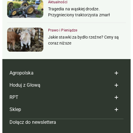
Aktualności
Tragedia na wąskiej drodze.
Przygnieciony traktorzysta zmarł
Prawo i Pieniądze
Jakie stawki za bydło rzeźne? Ceny są
coraz niższe
Agropolska
Hoduj z Głową
Redakcja
RPT
Reklama
Hoduj z głową bydło
Sklep
Tagi
Hoduj z głową świnie
Redakcja
Dołącz do newslettera
Mapa serwisu
Prenumerata
Prenumerata
Czasopisma i prenumerata