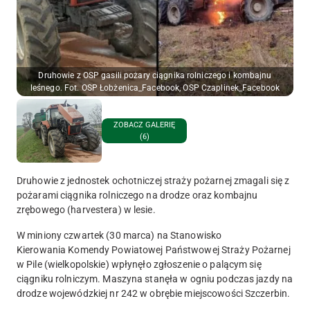
Druhowie z OSP gasili pożary ciągnika rolniczego i kombajnu
leśnego. Fot. OSP Łobżenica_Facebook, OSP Czaplinek_Facebook
ZOBACZ GALERIĘ
(6)
Druhowie z jednostek ochotniczej straży pożarnej zmagali się z
pożarami ciągnika rolniczego na drodze oraz kombajnu
zrębowego (harvestera) w lesie.
W miniony czwartek (30 marca) na Stanowisko
Kierowania Komendy Powiatowej Państwowej Straży Pożarnej
w Pile (wielkopolskie) wpłynęło zgłoszenie o palącym się
ciągniku rolniczym. Maszyna stanęła w ogniu podczas jazdy na
drodze wojewódzkiej nr 242 w obrębie miejscowości Szczerbin.