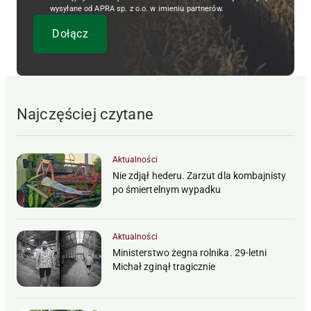
wysyłane od APRA sp. z o.o. w imieniu partnerów.
Najczęściej czytane
Aktualności
Nie zdjął hederu. Zarzut dla kombajnisty
po śmiertelnym wypadku
Aktualności
Ministerstwo żegna rolnika. 29-letni
Michał zginął tragicznie