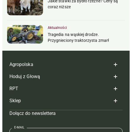
Jakie stawki za bydło rzeźne? Ceny są
coraz niższe
Aktualności
Tragedia na wąskiej drodze.
Przygnieciony traktorzysta zmarł
Agropolska
Hoduj z Głową
Redakcja
RPT
Reklama
Hoduj z głową bydło
Sklep
Tagi
Hoduj z głową świnie
Redakcja
Dołącz do newslettera
Mapa serwisu
Prenumerata
Prenumerata
Czasopisma i prenumerata
Kontakt
Redakcja
Reklama
Książki
E-MAIL