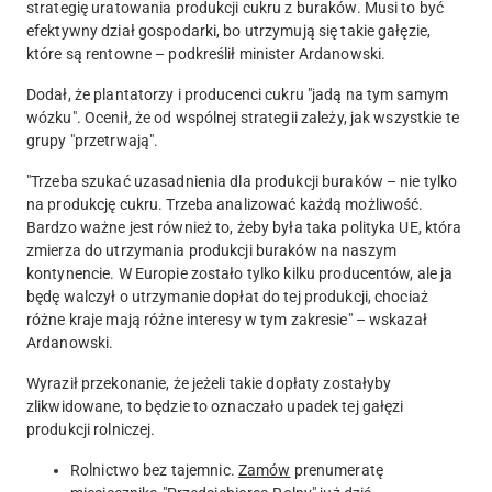
strategię uratowania produkcji cukru z buraków. Musi to być
efektywny dział gospodarki, bo utrzymują się takie gałęzie,
które są rentowne – podkreślił minister Ardanowski.
Dodał, że plantatorzy i producenci cukru "jadą na tym samym
wózku". Ocenił, że od wspólnej strategii zależy, jak wszystkie te
grupy "przetrwają".
"Trzeba szukać uzasadnienia dla produkcji buraków – nie tylko
na produkcję cukru. Trzeba analizować każdą możliwość.
Bardzo ważne jest również to, żeby była taka polityka UE, która
zmierza do utrzymania produkcji buraków na naszym
kontynencie. W Europie zostało tylko kilku producentów, ale ja
będę walczył o utrzymanie dopłat do tej produkcji, chociaż
różne kraje mają różne interesy w tym zakresie" – wskazał
Ardanowski.
Wyraził przekonanie, że jeżeli takie dopłaty zostałyby
zlikwidowane, to będzie to oznaczało upadek tej gałęzi
produkcji rolniczej.
Rolnictwo bez tajemnic.
Zamów
prenumeratę