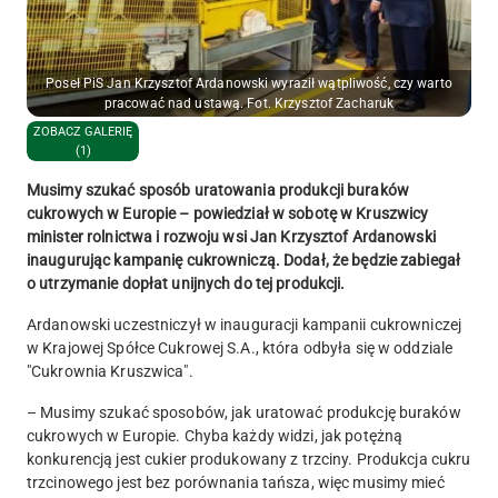
Poseł PiS Jan Krzysztof Ardanowski wyraził wątpliwość, czy warto
pracować nad ustawą. Fot. Krzysztof Zacharuk
ZOBACZ GALERIĘ
(1)
Musimy szukać sposób uratowania produkcji buraków
cukrowych w Europie – powiedział w sobotę w Kruszwicy
minister rolnictwa i rozwoju wsi Jan Krzysztof Ardanowski
inaugurując kampanię cukrowniczą. Dodał, że będzie zabiegał
o utrzymanie dopłat unijnych do tej produkcji.
Ardanowski uczestniczył w inauguracji kampanii cukrowniczej
w Krajowej Spółce Cukrowej S.A., która odbyła się w oddziale
"Cukrownia Kruszwica".
– Musimy szukać sposobów, jak uratować produkcję buraków
cukrowych w Europie. Chyba każdy widzi, jak potężną
konkurencją jest cukier produkowany z trzciny. Produkcja cukru
trzcinowego jest bez porównania tańsza, więc musimy mieć