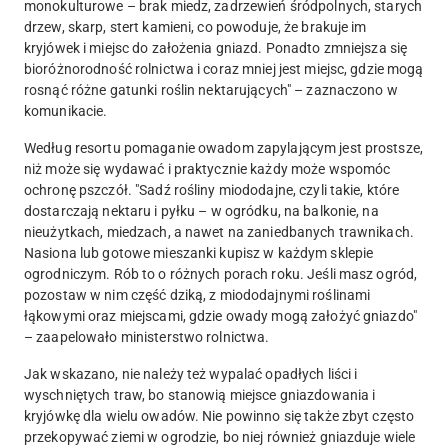
monokulturowe – brak miedz, zadrzewień śródpolnych, starych
drzew, skarp, stert kamieni, co powoduje, że brakuje im
kryjówek i miejsc do założenia gniazd. Ponadto zmniejsza się
bioróżnorodność rolnictwa i coraz mniej jest miejsc, gdzie mogą
rosnąć różne gatunki roślin nektarujących" – zaznaczono w
komunikacie.
Według resortu pomaganie owadom zapylającym jest prostsze,
niż może się wydawać i praktycznie każdy może wspomóc
ochronę pszczół. "Sadź rośliny miododajne, czyli takie, które
dostarczają nektaru i pyłku – w ogródku, na balkonie, na
nieużytkach, miedzach, a nawet na zaniedbanych trawnikach.
Nasiona lub gotowe mieszanki kupisz w każdym sklepie
ogrodniczym. Rób to o różnych porach roku. Jeśli masz ogród,
pozostaw w nim część dziką, z miododajnymi roślinami
łąkowymi oraz miejscami, gdzie owady mogą założyć gniazdo"
– zaapelowało ministerstwo rolnictwa.
Jak wskazano, nie należy też wypalać opadłych liści i
wyschniętych traw, bo stanowią miejsce gniazdowania i
kryjówkę dla wielu owadów.
Nie powinno się także zbyt często
przekopywać ziemi w ogrodzie, bo niej również gniazduje wiele