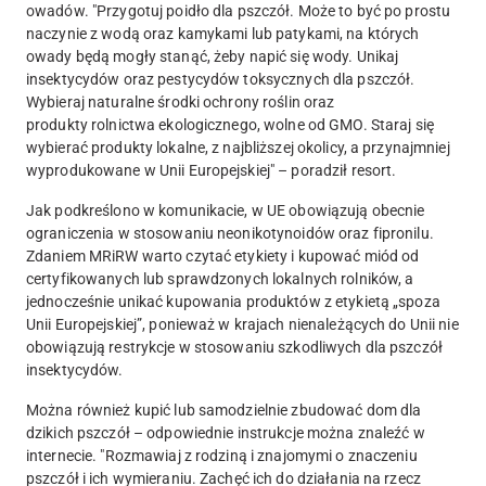
owadów. "Przygotuj poidło dla pszczół. Może to być po prostu
naczynie z wodą oraz kamykami lub patykami, na których
owady będą mogły stanąć, żeby napić się wody. Unikaj
insektycydów oraz pestycydów toksycznych dla pszczół.
Wybieraj naturalne środki ochrony roślin oraz
produkty rolnictwa ekologicznego, wolne od GMO. Staraj się
wybierać produkty lokalne, z najbliższej okolicy, a przynajmniej
wyprodukowane w Unii Europejskiej" – poradził resort.
Jak podkreślono w komunikacie, w UE obowiązują obecnie
ograniczenia w stosowaniu neonikotynoidów oraz fipronilu.
Zdaniem MRiRW warto czytać etykiety i kupować miód od
certyfikowanych lub sprawdzonych lokalnych rolników, a
jednocześnie unikać kupowania produktów z etykietą „spoza
Unii Europejskiej”, ponieważ w krajach nienależących do Unii nie
obowiązują restrykcje w stosowaniu szkodliwych dla pszczół
insektycydów.
Można również kupić lub samodzielnie zbudować dom dla
dzikich pszczół – odpowiednie instrukcje można znaleźć w
internecie.
"Rozmawiaj z rodziną i znajomymi o znaczeniu
pszczół i ich wymieraniu. Zachęć ich do działania na rzecz