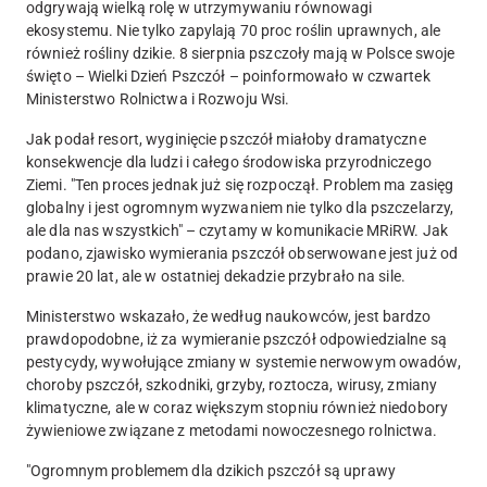
odgrywają wielką rolę w utrzymywaniu równowagi
ekosystemu. Nie tylko zapylają 70 proc roślin uprawnych, ale
również rośliny dzikie. 8 sierpnia pszczoły mają w Polsce swoje
święto – Wielki Dzień Pszczół – poinformowało w czwartek
Ministerstwo Rolnictwa i Rozwoju Wsi.
Jak podał resort, wyginięcie pszczół miałoby dramatyczne
konsekwencje dla ludzi i całego środowiska przyrodniczego
Ziemi. "Ten proces jednak już się rozpoczął. Problem ma zasięg
globalny i jest ogromnym wyzwaniem nie tylko dla pszczelarzy,
ale dla nas wszystkich" – czytamy w komunikacie MRiRW.
Jak
podano, zjawisko wymierania pszczół obserwowane jest już od
prawie 20 lat, ale w ostatniej dekadzie przybrało na sile.
Ministerstwo wskazało, że według naukowców, jest bardzo
prawdopodobne, iż za wymieranie pszczół odpowiedzialne są
pestycydy, wywołujące zmiany w systemie nerwowym owadów,
choroby pszczół, szkodniki, grzyby, roztocza, wirusy, zmiany
klimatyczne, ale w coraz większym stopniu również niedobory
żywieniowe związane z metodami nowoczesnego rolnictwa.
"Ogromnym problemem dla dzikich pszczół są uprawy