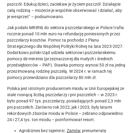
pszczół. Edukuj dzieci, zaciekaw je życiem pszczół. Działajcie
całą rodziną – możecie je wspólnie obserwować i działać, aby
je wesprzeć" – podsumowano.
Jak podało MRiRW, do sektora pszczelarskiego w Polsce trafia
rocznie ponad 10 mln euro na refundację poniesionych przez
pszczelarzy kosztów.
Pomoc ta pochodzi z Planu
Strategicznego dla Wspólnej Polityki Rolnej na lata 2023-2027.
Dodatkowo polski rząd udziela sektorowi pszczelarskiemu
pomocy de minimis (przeznaczonej dla małych i średnich
przedsiębiorców – PAP). Stawka pomocy wynosi 50 zł na jedną
przezimowaną rodzinę pszczelą. W 2024 r. w ramach tej
pomocy przewidziano dla pszczelarzy 80 mln zł.
Polska jest istotnym producentem miodu w Unii Europejskiej ze
stale rosnącą liczbą pszczelarzy i pni pszczelich – w 2023 r.
było ponad 97 tys. pszczelarzy, posiadających ponad 2,3 mln
pni pszczelich. Zarówno rok 2022, jak i 2023, były latami
rekordowych zbiorów miodu w Polsce – zebrano odpowiednio
24 i 27,4 tys. ton miodu – poinformował resort.
Agrobiznes bez tajemnic.
Zamów
prenumeratę