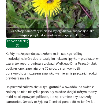
Za dotacje samorządy kupią kwiaty czy drzewa miododajne jako
miejsca pożytku dla owadów zapylających. Fot. DK
ZOBACZ GALERIĘ
(1)
Każdy może pomóc pszczołom, m.in. sadząc rośliny
miododajne, które dostarczają im nektaru i pyłku – przekazał w
czwartek resort rolnictwa z okazji Wielkiego Dnia Pszczół. Jak
podkreślono, zapylają one 70 proc. gatunków roślin
uprawnych, tymczasem zjawisko wymierania pszczelich rodzin
przybiera na sile.
Do pszczół zalicza się 20 tys. gatunków owadów na świecie.
Należą do nich nie tylko pszczoły miodne, dzięki którym mamy
miód na sklepowych półkach, ale np. trzmiele czy pszczoły
samotnice. Owady te żyją na Ziemi od ponad 50 milionów lat i