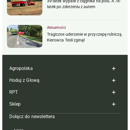
39-latek wypadł z ciągnika na polu. A 78-
latek po zderzeniu z autem
Aktualności
Tragiczne uderzenie w przyczepę rolniczą.
Kierowca Tesli zginął
Agropolska
Hoduj z Głową
Redakcja
RPT
Reklama
Hoduj z głową bydło
Sklep
Tagi
Hoduj z głową świnie
Redakcja
Dołącz do newslettera
Mapa serwisu
Prenumerata
Prenumerata
Czasopisma i prenumerata
Kontakt
Redakcja
Reklama
Książki