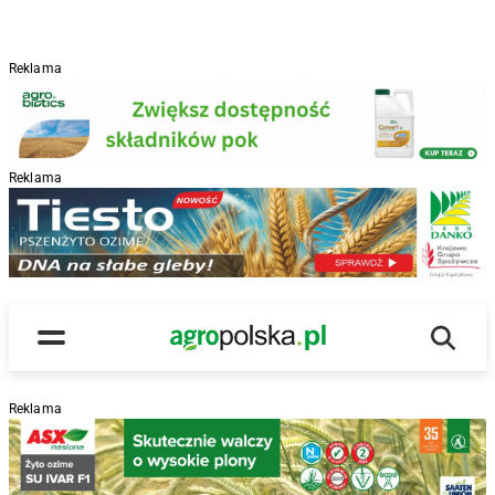
Reklama
Reklama
R
Wyszu
Main Logo
Menu
Reklama