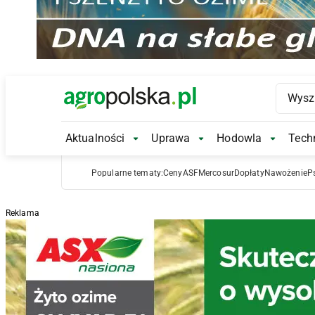
Main Logo
Aktualności
Uprawa
Hodowla
Techn
Aktualności Submenu
Uprawa Submenu
Hodowl
Popularne tematy:
Ceny
ASF
Mercosur
Dopłaty
Nawożenie
P
Reklama