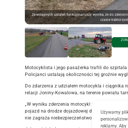
Ze wstępnych ustaleń funkcjonariuszy wynika, że do zderze
czasie traktorzys
ZOBA
Motocyklista i jego pasażerka trafili do szpita
Policjanci ustalają okoliczności tej groźnie wyg
Do zdarzenia z udziałem motocykla i ciągnika 
relacji Joniny-Kowalowa, na terenie powiatu ta
„
W wyniku zderzenia motocykl został wyrzucony 
pojazd na drodze dojazdowej do posesji. Motocyk
Używamy plik
nie zagraża niebezpieczeństwo
” – czytamy w re
personalizow
reklamy. Aby 