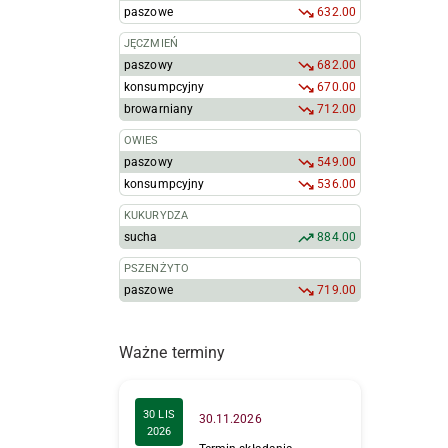
paszowe
632.00
JĘCZMIEŃ
paszowy
682.00
konsumpcyjny
670.00
browarniany
712.00
OWIES
paszowy
549.00
konsumpcyjny
536.00
KUKURYDZA
sucha
884.00
PSZENŻYTO
paszowe
719.00
Ważne terminy
30 LIS
30.11.2026
2026