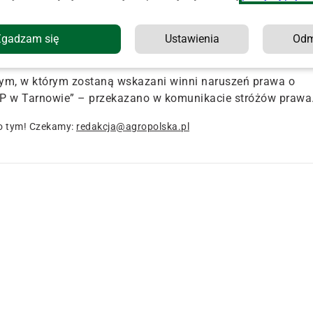
jonariuszy wynika, że
motocyklista wykonywał manewr
ta skręcał w lewo
w drogę poprzeczną. Obaj kierowcy byli
ingu strzeżonym, natomiast ciągnik rolniczy – przekazano
Zgadzam się
Ustawienia
Od
m, w którym zostaną wskazani winni naruszeń prawa o
P w Tarnowie” – przekazano w komunikacie stróżów prawa
o tym! Czekamy:
redakcja@agropolska.pl