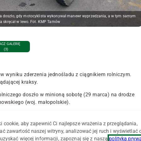
nia doszło, gdy motocyklista wykonywał manewr wyprzedzania, a w tym samym
ta skręcał w lewo. Fot. KMP Tarnów
CZ GALERIĘ
(3)
la w wyniku zderzenia jednośladu z ciągnikiem rolniczym.
lądającej kraksy.
rolniczego doszło w minioną sobotę (29 marca) na drodze
rnowskiego (woj. małopolskie).
w pole orne, a kierowca ciągnika rolniczego zatrzymał
lista i jego pasażerka zostali zabrani do szpitala. Ich życi
i cookie, aby zapewnić Ci najlepsze wrażenia z przeglądania,
lacji Komendy Miejskiej Policji w Tarnowie.
ać zawartość naszej witryny, analizować jej ruch i wyświetlać
uzyskać więcej informacji, zapoznaj się z naszą
polityką pryw