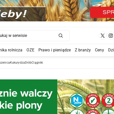
Main Navigation
ika rolnicza
OZE
Prawo i pieniądze
Z branży
Ceny
Dz
a Submenu
szenica
Kukurydza
Drób
Ciągniki