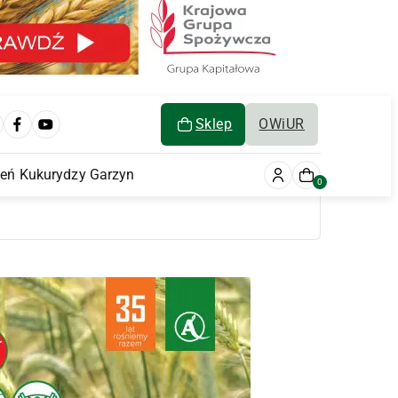
Sklep
OWiUR
ień Kukurydzy Garzyn
0