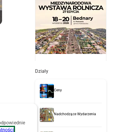
Działy
Ceny
u
Nadchodzące Wydarzenia
 odpowiednie
atności
.