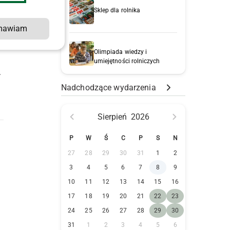
Sklep dla rolnika
mawiam
Olimpiada wiedzy i
umiejętności rolniczych
.
Nadchodzące wydarzenia
Sierpień
2026
P
W
Ś
C
P
S
N
27
28
29
30
31
1
2
3
4
5
6
7
8
9
10
11
12
13
14
15
16
17
18
19
20
21
22
23
24
25
26
27
28
29
30
31
1
2
3
4
5
6